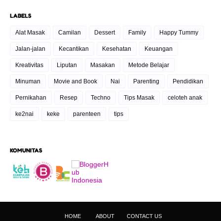
LABELS
Alat Masak
Camilan
Dessert
Family
Happy Tummy
Jalan-jalan
Kecantikan
Kesehatan
Keuangan
Kreativitas
Liputan
Masakan
Metode Belajar
Minuman
Movie and Book
Nai
Parenting
Pendidikan
Pernikahan
Resep
Techno
Tips Masak
celoteh anak
ke2nai
keke
parenteen
tips
KOMUNITAS
HOME
ABOUT
CONTACT US