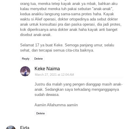
orang tua, mereka tetep kayak anak ya mbak, bahkan aku
kalau menyebut mereka tuh pakai sebutan "anak-anak",
kedua anakku langsung sama-sama protes haha. Kayak
waktu si Alief operasi, dokter ortopedinya ada sebut dokter
anak untuk konsultasi pra dan paska operasi, dia jadi protes,
kok diperiksanya ama dokter anak haha kayak anti banget
disebut anak-anak.
Selamat 17 ya buat Keke. Semoga panjang umur, selalu
sehat, dan tercapai semua cita-cita baiknya.
Reply
Delete
Keke Naima
March 27, 2021 at 12:04 AM
Justru dia malah yang pengen dianggap masih anak-
anak. Sedangkan saya terkadang menganggapnya
sudah dewasa.
Aamiin Allahumma aamiin
Delete
Fida