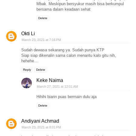
Mbak. Meskipun bersyukur masih bisa berkumpul
bersama dalam keadaan sehat
Delete
Okti Li
March 23, 2021 at 7:16 PM
Sudah dewasa sekarang ya. Sudah punya KTP
Siap siap dikenalin sama calon menantu kalo gitu nih,
hehehe...
Reply
Delete
Keke Naima
March 27, 2021 at 12:01 AM
Hihihi biarin puas bermain dulu aja
Delete
Andiyani Achmad
March 23, 2021 at 8:01 PM