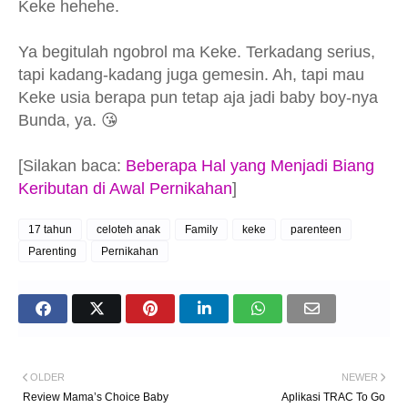
Keke hehehe.
Ya begitulah ngobrol ma Keke. Terkadang serius,
tapi kadang-kadang juga gemesin. Ah, tapi mau
Keke usia berapa pun tetap aja jadi baby boy-nya
Bunda, ya. 😘
[Silakan baca:
Beberapa Hal yang Menjadi Biang
Keributan di Awal Pernikahan
]
17 tahun
celoteh anak
Family
keke
parenteen
Parenting
Pernikahan
OLDER
NEWER
Review Mama’s Choice Baby
Aplikasi TRAC To Go