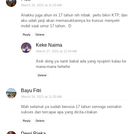
March 24, 2021 at 11:03 AM
Anakku juga ahun ini 17 tahun nih mbak. perlu bikin KTP, dan
aku udah janji akan memasukkannya ke kursus menyetir
mobil saat umur 17 tahun. :D
Reply
Delete
Keke Naima
March 27, 2021 at 12:04 AM
Asik dong ya nanti bakal ada yang nyupirin kalau ke
mana-mana hehehe
Delete
Bayu Fitri
March 24, 2021 at 11:25 AM
Wah selamat ya sudah berusia 17 tahun semoga semakin
sukses dan tercapai apa yang dicita-citakan
Reply
Delete
Dewi Rieka