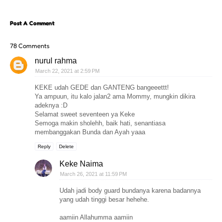
Post A Comment
78 Comments
nurul rahma
March 22, 2021 at 2:59 PM
KEKE udah GEDE dan GANTENG bangeeettt!
Ya ampuun, itu kalo jalan2 ama Mommy, mungkin dikira
adeknya :D
Selamat sweet seventeen ya Keke
Semoga makin sholehh, baik hati, senantiasa
membanggakan Bunda dan Ayah yaaa
Reply
Delete
Keke Naima
March 26, 2021 at 11:59 PM
Udah jadi body guard bundanya karena badannya
yang udah tinggi besar hehehe.
aamiin Allahumma aamiin