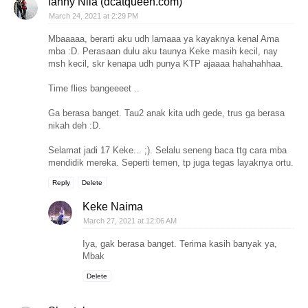
fanny Nila (dcatqueen.com)
March 24, 2021 at 2:29 PM
Mbaaaaa, berarti aku udh lamaaa ya kayaknya kenal Ama
mba :D. Perasaan dulu aku taunya Keke masih kecil, nay
msh kecil, skr kenapa udh punya KTP ajaaaa hahahahhaa.
Time flies bangeeeet ..
Ga berasa banget. Tau2 anak kita udh gede, trus ga berasa
nikah deh :D.
Selamat jadi 17 Keke... ;). Selalu seneng baca ttg cara mba
mendidik mereka. Seperti temen, tp juga tegas layaknya ortu.
Reply
Delete
Keke Naima
March 27, 2021 at 12:06 AM
Iya, gak berasa banget. Terima kasih banyak ya,
Mbak
Delete