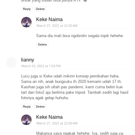
untuk yang sudah bisa punya KTP. 😁
Reply
Delete
Keke Naima
March 27, 2021 at 12:00 AM
Sama dia mah bisa ngobrolin segala topik hehehe
Delete
lianny
March 23, 2021 at 7:03 PM
Lucu juga si Keke udah mikirin konsep pernikahan haha.
Sama an nih, anak bungsuku th 2020 kemarin udah 17 th.
Kasihan juga sih ultah pas pandemi, kami cuma beliin kue
tart dan foto2 aja berlima pake tripod. Tambah sedih lagi hasil
fotonya agak gelap huhuhu.
Reply
Delete
Keke Naima
March 27, 2021 at 12:00 AM
Makanya saya ngakak hehehe. Iya, sedih juga ya,