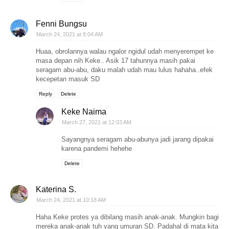
Fenni Bungsu
March 24, 2021 at 8:04 AM
Huaa, obrolannya walau ngalor ngidul udah menyerempet ke
masa depan nih Keke.. Asik 17 tahunnya masih pakai
seragam abu-abu, daku malah udah mau lulus hahaha..efek
kecepetan masuk SD
Reply
Delete
Keke Naima
March 27, 2021 at 12:03 AM
Sayangnya seragam abu-abunya jadi jarang dipakai
karena pandemi hehehe
Delete
Katerina S.
March 24, 2021 at 10:18 AM
Haha Keke protes ya dibilang masih anak-anak. Mungkin bagi
mereka anak-anak tuh yang umuran SD. Padahal di mata kita