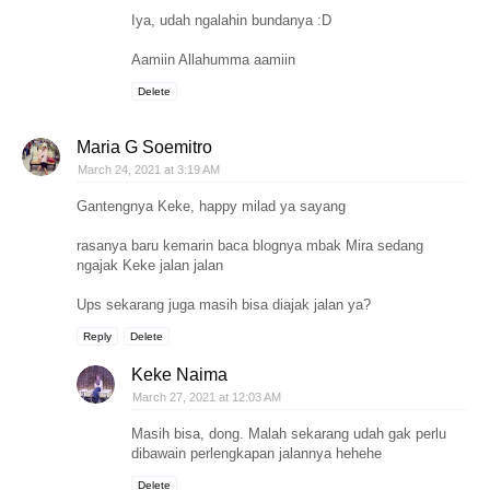
Iya, udah ngalahin bundanya :D
Aamiin Allahumma aamiin
Delete
Maria G Soemitro
March 24, 2021 at 3:19 AM
Gantengnya Keke, happy milad ya sayang
rasanya baru kemarin baca blognya mbak Mira sedang
ngajak Keke jalan jalan
Ups sekarang juga masih bisa diajak jalan ya?
Reply
Delete
Keke Naima
March 27, 2021 at 12:03 AM
Masih bisa, dong. Malah sekarang udah gak perlu
dibawain perlengkapan jalannya hehehe
Delete