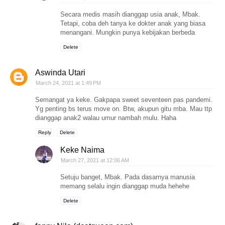
Secara medis masih dianggap usia anak, Mbak.
Tetapi, coba deh tanya ke dokter anak yang biasa
menangani. Mungkin punya kebijakan berbeda
Delete
Aswinda Utari
March 24, 2021 at 1:49 PM
Semangat ya keke. Gakpapa sweet seventeen pas pandemi.
Yg penting bs terus move on. Btw, akupun gitu mba. Mau ttp
dianggap anak2 walau umur nambah mulu. Haha
Reply
Delete
Keke Naima
March 27, 2021 at 12:06 AM
Setuju banget, Mbak. Pada dasarnya manusia
memang selalu ingin dianggap muda hehehe
Delete