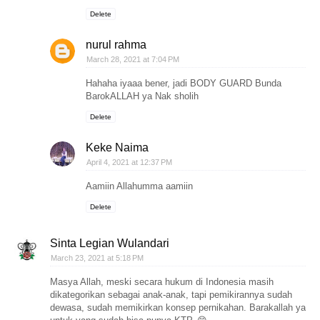
Delete
nurul rahma
March 28, 2021 at 7:04 PM
Hahaha iyaaa bener, jadi BODY GUARD Bunda
BarokALLAH ya Nak sholih
Delete
Keke Naima
April 4, 2021 at 12:37 PM
Aamiin Allahumma aamiin
Delete
Sinta Legian Wulandari
March 23, 2021 at 5:18 PM
Masya Allah, meski secara hukum di Indonesia masih
dikategorikan sebagai anak-anak, tapi pemikirannya sudah
dewasa, sudah memikirkan konsep pernikahan. Barakallah ya