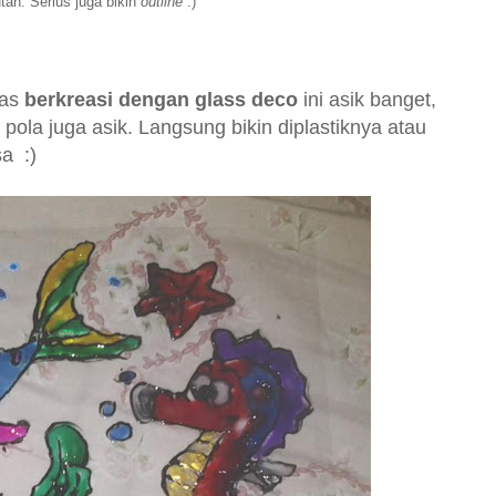
tan. Serius juga bikin
outline
:)
las
berkreasi dengan glass deco
ini asik banget,
 pola juga asik. Langsung bikin diplastiknya atau
sa :)