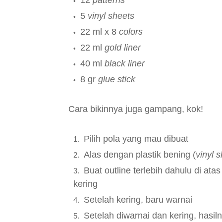
12
patterns
5
vinyl sheets
22 ml x 8
colors
22 ml
gold liner
40 ml
black liner
8 gr
glue stick
Cara bikinnya juga gampang, kok!
Pilih pola yang mau dibuat
Alas dengan plastik bening (
vinyl 
Buat outline terlebih dahulu di ata
kering
Setelah kering, baru warnai
Setelah diwarnai dan kering, hasiln