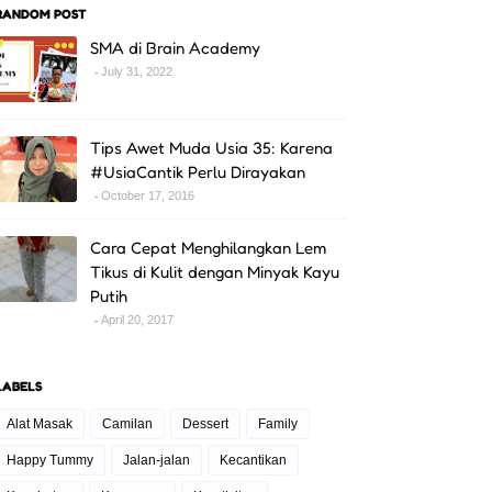
RANDOM POST
SMA di Brain Academy
July 31, 2022
Tips Awet Muda Usia 35: Karena
#UsiaCantik Perlu Dirayakan
October 17, 2016
Cara Cepat Menghilangkan Lem
Tikus di Kulit dengan Minyak Kayu
Putih
April 20, 2017
LABELS
Alat Masak
Camilan
Dessert
Family
Happy Tummy
Jalan-jalan
Kecantikan