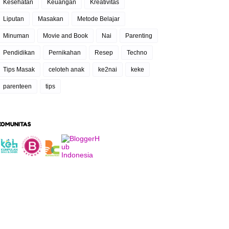
Kesehatan
Keuangan
Kreativitas
Liputan
Masakan
Metode Belajar
Minuman
Movie and Book
Nai
Parenting
Pendidikan
Pernikahan
Resep
Techno
Tips Masak
celoteh anak
ke2nai
keke
parenteen
tips
KOMUNITAS