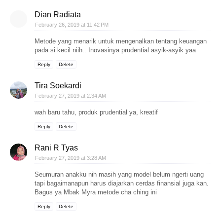
Dian Radiata
February 26, 2019 at 11:42 PM
Metode yang menarik untuk mengenalkan tentang keuangan
pada si kecil niih.. Inovasinya prudential asyik-asyik yaa
Reply
Delete
Tira Soekardi
February 27, 2019 at 2:34 AM
wah baru tahu, produk prudential ya, kreatif
Reply
Delete
Rani R Tyas
February 27, 2019 at 3:28 AM
Seumuran anakku nih masih yang model belum ngerti uang
tapi bagaimanapun harus diajarkan cerdas finansial juga kan.
Bagus ya Mbak Myra metode cha ching ini
Reply
Delete