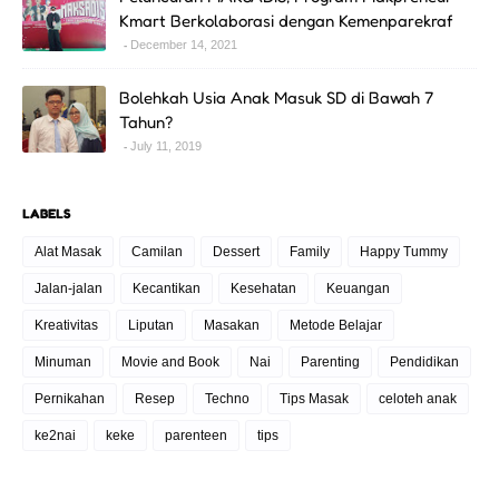
Kmart Berkolaborasi dengan Kemenparekraf
December 14, 2021
Bolehkah Usia Anak Masuk SD di Bawah 7
Tahun?
July 11, 2019
LABELS
Alat Masak
Camilan
Dessert
Family
Happy Tummy
Jalan-jalan
Kecantikan
Kesehatan
Keuangan
Kreativitas
Liputan
Masakan
Metode Belajar
Minuman
Movie and Book
Nai
Parenting
Pendidikan
Pernikahan
Resep
Techno
Tips Masak
celoteh anak
ke2nai
keke
parenteen
tips