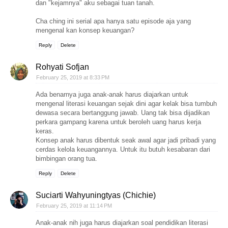
dan "kejamnya" aku sebagai tuan tanah.
Cha ching ini serial apa hanya satu episode aja yang
mengenal kan konsep keuangan?
Reply
Delete
Rohyati Sofjan
February 25, 2019 at 8:33 PM
Ada benarnya juga anak-anak harus diajarkan untuk
mengenal literasi keuangan sejak dini agar kelak bisa tumbuh
dewasa secara bertanggung jawab. Uang tak bisa dijadikan
perkara gampang karena untuk beroleh uang harus kerja
keras.
Konsep anak harus dibentuk seak awal agar jadi pribadi yang
cerdas kelola keuangannya. Untuk itu butuh kesabaran dari
bimbingan orang tua.
Reply
Delete
Suciarti Wahyuningtyas (Chichie)
February 25, 2019 at 11:14 PM
Anak-anak nih juga harus diajarkan soal pendidikan literasi