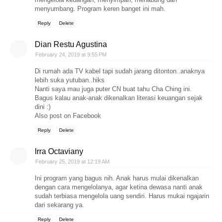
menyumbang. Program keren banget ini mah.
Reply
Delete
Dian Restu Agustina
February 24, 2019 at 9:55 PM
Di rumah ada TV kabel tapi sudah jarang ditonton..anaknya
lebih suka yutuban..hiks
Nanti saya mau juga puter CN buat tahu Cha Ching ini.
Bagus kalau anak-anak dikenalkan literasi keuangan sejak
dini :)
Also post on Facebook
Reply
Delete
Irra Octaviany
February 25, 2019 at 12:19 AM
Ini program yang bagus nih. Anak harus mulai dikenalkan
dengan cara mengelolanya, agar ketina dewasa nanti anak
sudah terbiasa mengelola uang sendiri. Harus mukai ngajarin
dari sekarang ya.
Reply
Delete