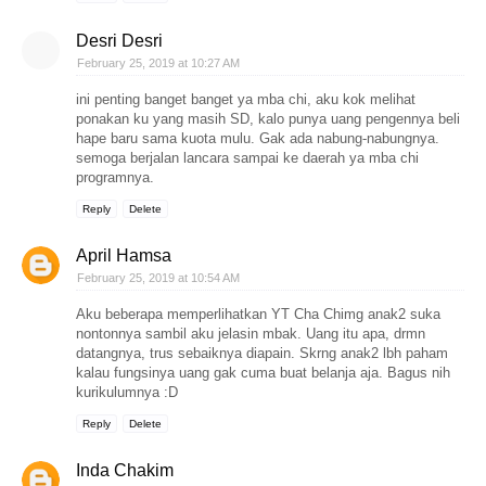
Desri Desri
February 25, 2019 at 10:27 AM
ini penting banget banget ya mba chi, aku kok melihat
ponakan ku yang masih SD, kalo punya uang pengennya beli
hape baru sama kuota mulu. Gak ada nabung-nabungnya.
semoga berjalan lancara sampai ke daerah ya mba chi
programnya.
Reply
Delete
April Hamsa
February 25, 2019 at 10:54 AM
Aku beberapa memperlihatkan YT Cha Chimg anak2 suka
nontonnya sambil aku jelasin mbak. Uang itu apa, drmn
datangnya, trus sebaiknya diapain. Skrng anak2 lbh paham
kalau fungsinya uang gak cuma buat belanja aja. Bagus nih
kurikulumnya :D
Reply
Delete
Inda Chakim