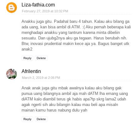
Liza-fathia.com
February 27, 2019 at 10:32 PM
Anakku juga gitu. Padahal baru 4 tahun. Kalau aku bilang ga
ada uang, kan bisa ambil di ATM. :( Aku pernah beberapa kali
menghadapi anakku yang tantrum karena minta dibeliin
sesuatu. Dan ujubg2nya aku ga tegaan. Harus berubah nih.
Btw, inovasi prudential makin kece aja ya. Bagus banget utk
anak2
Reply
Delete
Afrilentin
March 2, 2019 at 2:06 PM
Anak anak juga gitu mbak awalnya kalau aku bilang gak
punua uang bilangnya ambil aja mah dATM lha emang uang
diATM kalo diambil terus gk habis apa?tp skrg lama2 udah
agak ngerti sih aku bilangin kalau mau beli apa misaln
mainan kamu harus nabung dulu yah
Reply
Delete