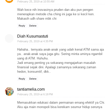
February 25, 2019 at 10:55 AM
Wah kece nih inovasinya pruden dan aku pun pengen
menerapkan metode cha ching ini juga ke si kecil ken.
Makasih udh share mbk chi
Reply
Delete
Diah Kusumastuti
February 25, 2019 at 4:35 PM
Hahaha.. ternyata anak-anak yang udah kenal ATM sama aja
ya.. anak-anak saya juga gitu. Sering minta uminya ngambil
uang di ATM. Huhuhu.
Jadi emang penting ya sekarang mengajarkan masalah
finansial sejak dini. Apalagi zamannya sekarang zaman
hedon, konsumtif, dkk..
Reply
Delete
tantiamelia.com
February 25, 2019 at 6:18 PM
Memasukkan edukasi dalam permainan emang efektif ya Chi.
Aku aja main monopoli bisa kerekam seumur hidup serunya