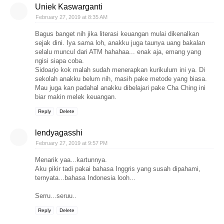
Uniek Kaswarganti
February 27, 2019 at 8:35 AM
Bagus banget nih jika literasi keuangan mulai dikenalkan
sejak dini. Iya sama loh, anakku juga taunya uang bakalan
selalu muncul dari ATM hahahaa... enak aja, emang yang
ngisi siapa coba.
Sidoarjo kok malah sudah menerapkan kurikulum ini ya. Di
sekolah anakku belum nih, masih pake metode yang biasa.
Mau juga kan padahal anakku dibelajari pake Cha Ching ini
biar makin melek keuangan.
Reply
Delete
lendyagasshi
February 27, 2019 at 9:57 PM
Menarik yaa...kartunnya.
Aku pikir tadi pakai bahasa Inggris yang susah dipahami,
ternyata...bahasa Indonesia looh...
Serru...seruu..
Reply
Delete