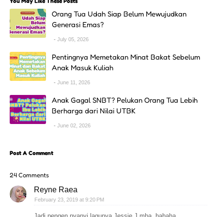
You May Like These Posts
Orang Tua Udah Siap Belum Mewujudkan
Generasi Emas?
July 05, 2026
Pentingnya Memetakan Minat Bakat Sebelum
Anak Masuk Kuliah
June 11, 2026
Anak Gagal SNBT? Pelukan Orang Tua Lebih
Berharga dari Nilai UTBK
June 02, 2026
Post A Comment
24 Comments
Reyne Raea
February 23, 2019 at 9:20 PM
Jadi pengen nyanyi lagunya Jessie J mba, hahaha