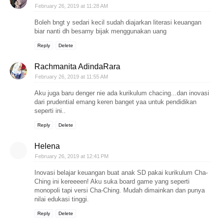
February 26, 2019 at 11:28 AM
Boleh bngt y sedari kecil sudah diajarkan literasi keuangan
biar nanti dh besarny bijak menggunakan uang
Reply
Delete
Rachmanita AdindaRara
February 26, 2019 at 11:55 AM
Aku juga baru denger nie ada kurikulum chacing...dan inovasi
dari prudential emang keren banget yaa untuk pendidikan
seperti ini..
Reply
Delete
Helena
February 26, 2019 at 12:41 PM
Inovasi belajar keuangan buat anak SD pakai kurikulum Cha-
Ching ini kereeeen! Aku suka board game yang seperti
monopoli tapi versi Cha-Ching. Mudah dimainkan dan punya
nilai edukasi tinggi.
Reply
Delete