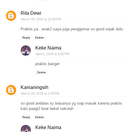
Rita Dewi
March 28, 2018 at 12:08 PM
Praktis ya.. anak2 saya juga penggemar so good sejak dulu
Reply
Delete
Keke Naima
April 5, 2018 at 9:50 PM
praktis banget
Delete
Kanianingsih
March 28, 2018 at 1:54 PM
so good andalan sy biasanya yg siap masak karena praktis
kalo paagi2 buat bekel sekolah
Reply
Delete
Keke Naima