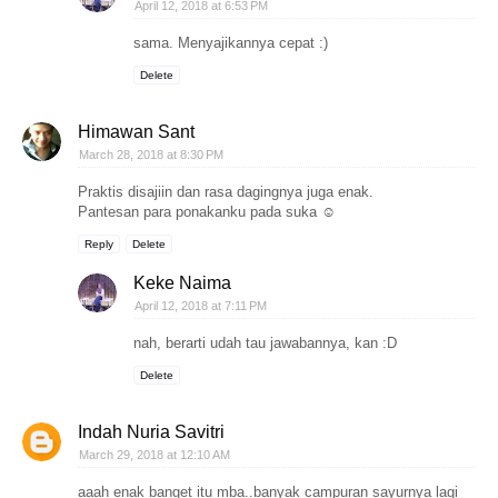
April 12, 2018 at 6:53 PM
sama. Menyajikannya cepat :)
Delete
Himawan Sant
March 28, 2018 at 8:30 PM
Praktis disajiin dan rasa dagingnya juga enak.
Pantesan para ponakanku pada suka ☺
Reply
Delete
Keke Naima
April 12, 2018 at 7:11 PM
nah, berarti udah tau jawabannya, kan :D
Delete
Indah Nuria Savitri
March 29, 2018 at 12:10 AM
aaah enak banget itu mba..banyak campuran sayurnya lagi