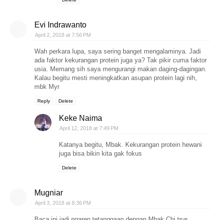
Evi Indrawanto
April 2, 2018 at 7:56 PM
Wah perkara lupa, saya sering banget mengalaminya. Jadi
ada faktor kekurangan protein juga ya? Tak pikir cuma faktor
usia. Memang sih saya mengurangi makan daging-dagingan.
Kalau begitu mesti meningkatkan asupan protein lagi nih,
mbk Myr
Reply
Delete
Keke Naima
April 12, 2018 at 7:49 PM
Katanya begitu, Mbak. Kekurangan protein hewani
juga bisa bikin kita gak fokus
Delete
Mugniar
April 3, 2018 at 8:36 PM
Baca ini jadi ngarep tetanggaan dengan Mbak Chi trus