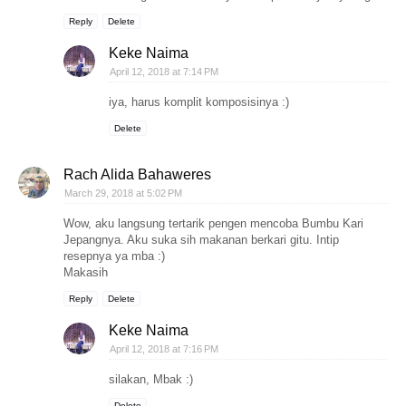
Reply
Delete
Keke Naima
April 12, 2018 at 7:14 PM
iya, harus komplit komposisinya :)
Delete
Rach Alida Bahaweres
March 29, 2018 at 5:02 PM
Wow, aku langsung tertarik pengen mencoba Bumbu Kari
Jepangnya. Aku suka sih makanan berkari gitu. Intip
resepnya ya mba :)
Makasih
Reply
Delete
Keke Naima
April 12, 2018 at 7:16 PM
silakan, Mbak :)
Delete