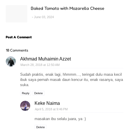
Baked Tomato with Mozarella Cheese
June 03, 2024
Post A Comment
18 Comments
Akhmad Muhaimin Azzet
March 28, 2018 at 12:50 AM
Sudah praktis, enak lagi, hhmmm..., teringat dulu masa kecil
ibuk saya pernah masak daun kencur itu, enak rasanya, saya
suka.
Reply
Delete
Keke Naima
April 5, 2018 at 9:46 PM
masakan ibu selalu juara, ya :)
Delete