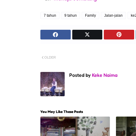
7 tahun
9 tahun
Family
Jalan-jalan
ke
OLDER
Posted by
Keke Naima
You May Like These Posts