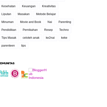
Kesehatan
Keuangan
Kreativitas
Liputan
Masakan
Metode Belajar
Minuman
Movie and Book
Nai
Parenting
Pendidikan
Pernikahan
Resep
Techno
Tips Masak
celoteh anak
ke2nai
keke
parenteen
tips
KOMUNITAS