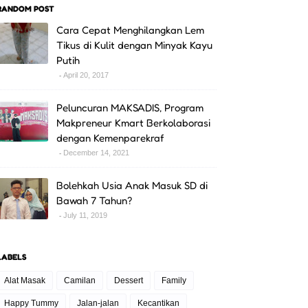
RANDOM POST
Cara Cepat Menghilangkan Lem
Tikus di Kulit dengan Minyak Kayu
Putih
April 20, 2017
Peluncuran MAKSADIS, Program
Makpreneur Kmart Berkolaborasi
dengan Kemenparekraf
December 14, 2021
Bolehkah Usia Anak Masuk SD di
Bawah 7 Tahun?
July 11, 2019
LABELS
Alat Masak
Camilan
Dessert
Family
Happy Tummy
Jalan-jalan
Kecantikan