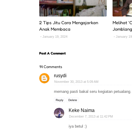
2 Tips Jitu Cara Mengajarkan
Melihat '
Anak Membaca
Jomblan
January 19, 2024
January 19
Post A Comment
14 Comments
rusydi
November 30, 2013 at 5:09 AM
memang pasti bakal seru kegiatan petualang
Reply
Delete
Keke Naima
December 7, 2013 at 11:42 PM
iya betul :)