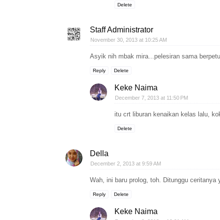
Delete
Staff Administrator
November 30, 2013 at 10:25 AM
Asyik nih mbak mira...pelesiran sama berpetu
Reply
Delete
Keke Naima
December 7, 2013 at 11:50 PM
itu crt liburan kenaikan kelas lalu, kok
Delete
Della
December 2, 2013 at 9:59 AM
Wah, ini baru prolog, toh. Ditunggu ceritanya y
Reply
Delete
Keke Naima