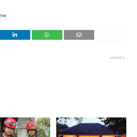
2nai
NEWER