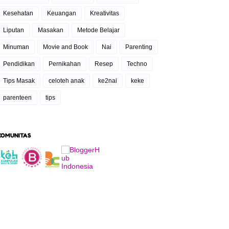
Kesehatan
Keuangan
Kreativitas
Liputan
Masakan
Metode Belajar
Minuman
Movie and Book
Nai
Parenting
Pendidikan
Pernikahan
Resep
Techno
Tips Masak
celoteh anak
ke2nai
keke
parenteen
tips
KOMUNITAS