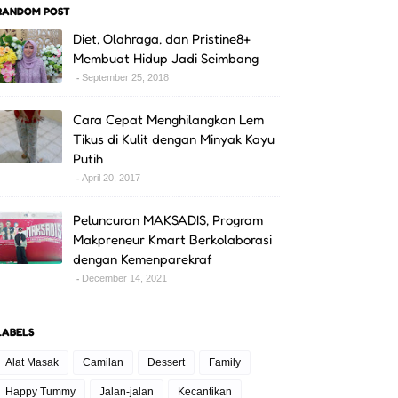
RANDOM POST
Diet, Olahraga, dan Pristine8+
Membuat Hidup Jadi Seimbang
September 25, 2018
Cara Cepat Menghilangkan Lem
Tikus di Kulit dengan Minyak Kayu
Putih
April 20, 2017
Peluncuran MAKSADIS, Program
Makpreneur Kmart Berkolaborasi
dengan Kemenparekraf
December 14, 2021
LABELS
Alat Masak
Camilan
Dessert
Family
Happy Tummy
Jalan-jalan
Kecantikan