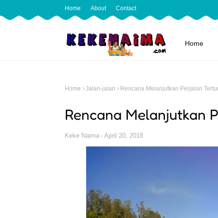
Home
About
Contact
Home
Home
Jalan-jalan
Rencana Melanjutkan Perjalan Tert
Rencana Melanjutkan P
Keke Naima
April 20, 2018