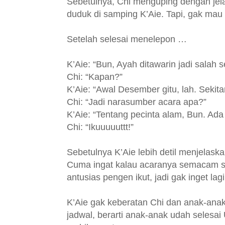
Sebetulnya, Chi menguping dengan je
duduk di samping K’Aie. Tapi, gak ma
Setelah selesai menelepon …
K’Aie: “Bun, Ayah ditawarin jadi salah
Chi: “Kapan?”
K’Aie: “Awal Desember gitu, lah. Sekitar
Chi: “Jadi narasumber acara apa?”
K’Aie: “Tentang pecinta alam, Bun. Ada
Chi: “Ikuuuuuttt!”
Sebetulnya K’Aie lebih detil menjelask
Cuma ingat kalau acaranya semacam s
antusias pengen ikut, jadi gak inget la
K’Aie gak keberatan Chi dan anak-anak 
jadwal, berarti anak-anak udah selesai