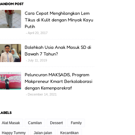
RANDOM POST
Cara Cepat Menghilangkan Lem
Tikus di Kulit dengan Minyak Kayu
Putih
April 20, 2017
Bolehkah Usia Anak Masuk SD di
Bawah 7 Tahun?
July 11, 2019
Peluncuran MAKSADIS, Program
Makpreneur Kmart Berkolaborasi
dengan Kemenparekraf
December 14, 2021
LABELS
Alat Masak
Camilan
Dessert
Family
Happy Tummy
Jalan-jalan
Kecantikan