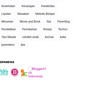
Kesehatan
Keuangan
Kreativitas
Liputan
Masakan
Metode Belajar
Minuman
Movie and Book
Nai
Parenting
Pendidikan
Pernikahan
Resep
Techno
Tips Masak
celoteh anak
ke2nai
keke
parenteen
tips
KOMUNITAS