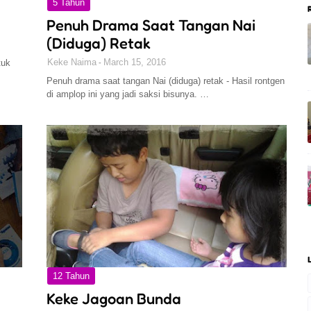
5 Tahun
Penuh Drama Saat Tangan Nai
(Diduga) Retak
Keke Naima
March 15, 2016
tuk
Penuh drama saat tangan Nai (diduga) retak - Hasil rontgen
di amplop ini yang jadi saksi bisunya. …
12 Tahun
Keke Jagoan Bunda