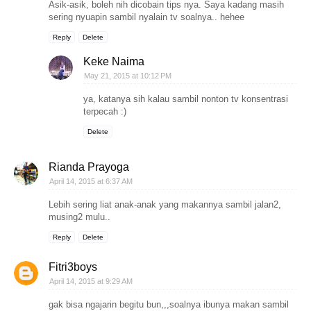
Asik-asik, boleh nih dicobain tips nya. Saya kadang masih
sering nyuapin sambil nyalain tv soalnya.. hehee
Reply
Delete
Keke Naima
May 21, 2015 at 10:12 PM
ya, katanya sih kalau sambil nonton tv konsentrasi
terpecah :)
Delete
Rianda Prayoga
April 14, 2015 at 6:37 AM
Lebih sering liat anak-anak yang makannya sambil jalan2,
musing2 mulu..
Reply
Delete
Fitri3boys
April 14, 2015 at 9:29 AM
gak bisa ngajarin begitu bun,,,soalnya ibunya makan sambil