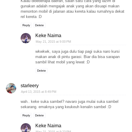
Kalau dibeberapa daerah, salah satu cara yang lazim di
gunakan adalah mengajak anak yang akan disuapi makan
menonton mobil di jalanan atau kereta kalau rumahnya dekat
rel kereta :D
Reply
Delete
Keke Naima
May 21, 2015 at 9:00 PM
wkwkwk, saya juga dulu tiap pagi suka naro kursi
makan anak di pintu garasi. Biar dia bisa sarapan
sambil lihat mobil yang lewat :D
Delete
starleery
April 13, 2015 at 8:49 PM
wah.. keke suka sambel? navaro juga mulai suka sambel
sekarang. emaknya yang keukeuh kenalin sambel :D
Reply
Delete
Keke Naima
May 21, 2015 at 9:23 PM