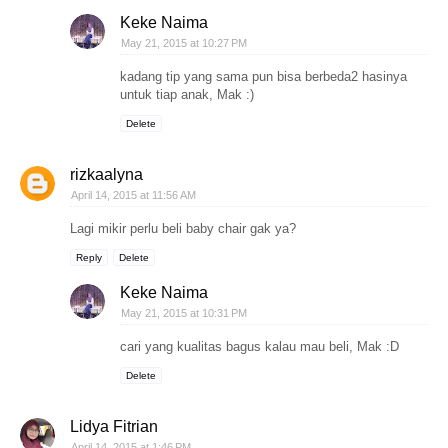
Keke Naima
May 21, 2015 at 10:27 PM
kadang tip yang sama pun bisa berbeda2 hasinya
untuk tiap anak, Mak :)
Delete
rizkaalyna
April 14, 2015 at 11:56 AM
Lagi mikir perlu beli baby chair gak ya?
Reply
Delete
Keke Naima
May 21, 2015 at 10:31 PM
cari yang kualitas bagus kalau mau beli, Mak :D
Delete
Lidya Fitrian
April 14, 2015 at 1:46 PM