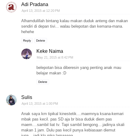
Adi Pradana
April 13, 2015 at 12:20 PM
Alhamdulillah bintang kalau makan duduk anteng dan makan
sendiri di depan tivi... walau belepotan dan kemana-mana.
hehehe
Reply
Delete
Keke Naima
May 21, 2015 at 8:42 PM
belepotan bisa diberesin yang penting anak mau
belajar makan :D
Delete
Sulis
April 13, 2015 at 1:00 PM
Anak saya krn tipikal kinestetik....maemnya ksana-kemari
mbak pas kecil. pas SD aja br bisa duduk diem pas
maem....sambil liat tv. Tapi sambil bengong....jadinya skali
makan 1 jam. Dulu pas kecil punya kebiasaan diemut
juga....jadi klo mkn lamaaaaa....