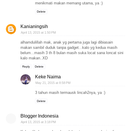
menikmati makan memang utama, ya :)
Delete
Kanianingsih
April 13, 2015 at 1:50 PM
alhamdulillah mak, anak yg pertama juga lagi dibiasain
makan sambil duduk tanpa gadget...kalo yg kedua masih
belum...masih 3 th 8 bulan masih suka locat sana loncat sini
kalo makan..XD
Reply
Delete
Keke Naima
May 21, 2015 at 8:58 PM
3 tahun masih termausk lincah2nya, ya :)
Delete
Blogger Indonesia
April 13, 2015 at 3:18 PM