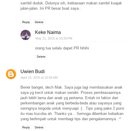
sambil duduk. Dulunya sih, kebiasaan makan sambil kuajak
jalan-jalan. Ini PR besar buat saya..
Reply
Delete
Keke Naima
May 21, 2015 at 10:26 PM
orang tua selalu dapet PR hihihi
Delete
Uwien Budi
April 14, 2015 at 10:56 AM
Bener banget, dech Mak. Saya juga lagi membiasakan anak
saya yg kecil untuk makan sendiri. Proses pembiasaannya
jauh lebih lama dari anak yg pertama. Entah ini faktor dari
perkembangan anak yang berbeda-beda atau sayanya yang
seringnya tergoda untuk menyuapi :( . Tips yang pake 2 porsi
itu mau kucoba ah. Thanks ya... Semoga diberikan kebaikan
yang berlimpah untuk membagi tips dan pengalamannya. :*
Reply
Delete