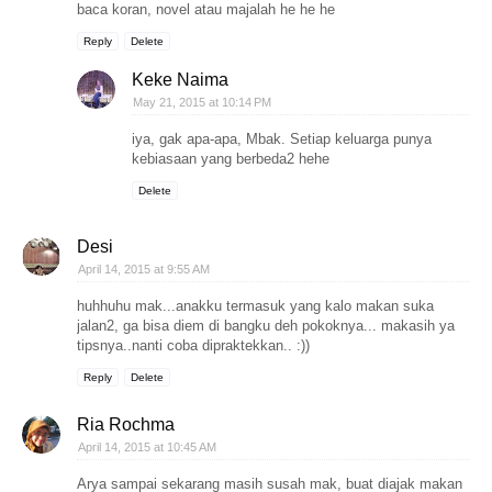
baca koran, novel atau majalah he he he
Reply
Delete
Keke Naima
May 21, 2015 at 10:14 PM
iya, gak apa-apa, Mbak. Setiap keluarga punya
kebiasaan yang berbeda2 hehe
Delete
Desi
April 14, 2015 at 9:55 AM
huhhuhu mak...anakku termasuk yang kalo makan suka
jalan2, ga bisa diem di bangku deh pokoknya... makasih ya
tipsnya..nanti coba dipraktekkan.. :))
Reply
Delete
Ria Rochma
April 14, 2015 at 10:45 AM
Arya sampai sekarang masih susah mak, buat diajak makan