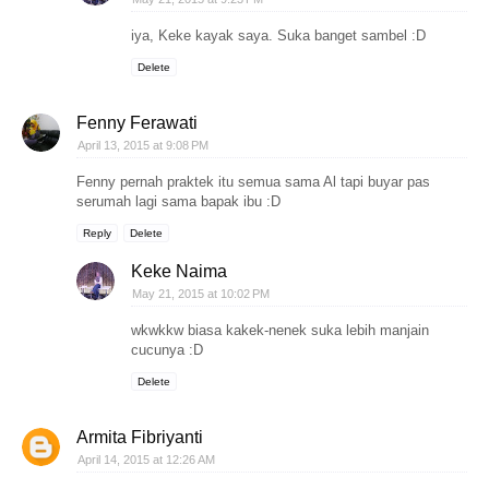
iya, Keke kayak saya. Suka banget sambel :D
Delete
Fenny Ferawati
April 13, 2015 at 9:08 PM
Fenny pernah praktek itu semua sama Al tapi buyar pas
serumah lagi sama bapak ibu :D
Reply
Delete
Keke Naima
May 21, 2015 at 10:02 PM
wkwkkw biasa kakek-nenek suka lebih manjain
cucunya :D
Delete
Armita Fibriyanti
April 14, 2015 at 12:26 AM