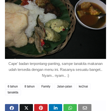
Cape' badan terpontang-panting, sampe tanakita makanan
udah tersedia dengan menu ini. Rasanya sesuatu banget..
Nyam.. nyam.. :)
6 tahun
8 tahun
Family
Jalan-jalan
ke2nai
tanakita