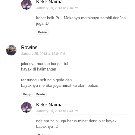
Keke Naima
January 29, 2013 at 7:40 PM
kabar baik Pu.. Makanya motoinnya sambil deg2an
juga :D
Delete
Rawins
January 25, 2013 at 12:04 PM
jalannya mantap banget tuh
kayak di kalimantan
tar tunggu ncit ncip gede deh
kayaknya mereka juga minat ke alam bebas
Reply
Delete
Keke Naima
January 29, 2013 at 7:43 PM
ncit sm ncip juga harus minat dong biar kayak
bapaknya :D