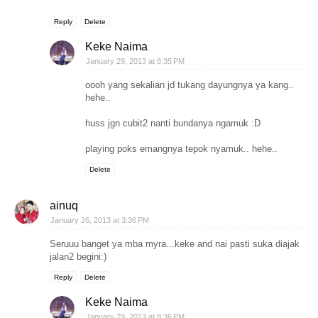
Reply
Delete
Keke Naima
January 29, 2013 at 8:35 PM
oooh yang sekalian jd tukang dayungnya ya kang..
hehe..
huss jgn cubit2 nanti bundanya ngamuk :D
playing poks emangnya tepok nyamuk.. hehe..
Delete
ainuq
January 26, 2013 at 3:36 PM
Seruuu banget ya mba myra...keke and nai pasti suka diajak
jalan2 begini:)
Reply
Delete
Keke Naima
January 29, 2013 at 8:36 PM