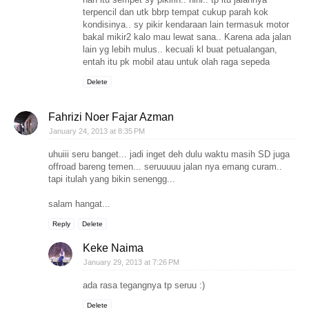
terpencil dan utk bbrp tempat cukup parah kok
kondisinya.. sy pikir kendaraan lain termasuk motor
bakal mikir2 kalo mau lewat sana.. Karena ada jalan
lain yg lebih mulus.. kecuali kl buat petualangan,
entah itu pk mobil atau untuk olah raga sepeda
Delete
Fahrizi Noer Fajar Azman
January 24, 2013 at 8:35 PM
uhuiii seru banget... jadi inget deh dulu waktu masih SD juga
offroad bareng temen... seruuuuu jalan nya emang curam..
tapi itulah yang bikin senengg...
salam hangat...
Reply
Delete
Keke Naima
January 29, 2013 at 7:26 PM
ada rasa tegangnya tp seruu :)
Delete