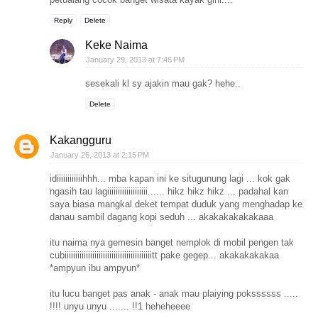
Reply
Delete
Keke Naima
January 29, 2013 at 7:46 PM
sesekali kl sy ajakin mau gak? hehe..
Delete
Kakangguru
January 26, 2013 at 2:15 PM
idiiiiiiiiiiiihhh... mba kapan ini ke situgunung lagi ... kok gak
ngasih tau lagiiiiiiiiiiiiiiiiiii...... hikz hikz hikz ... padahal kan
saya biasa mangkal deket tempat duduk yang menghadap ke
danau sambil dagang kopi seduh ... akakakakakakaaa
itu naima nya gemesin banget nemplok di mobil pengen tak
cubiiiiiiiiiiiiiiiiiiiiiiiiiiiiiiiiiiiiiiiiitt pake gegep... akakakakakaa
*ampyun ibu ampyun*
itu lucu banget pas anak - anak mau plaiying pokssssss .....
!!!! unyu unyu ....... !!1 heheheeee