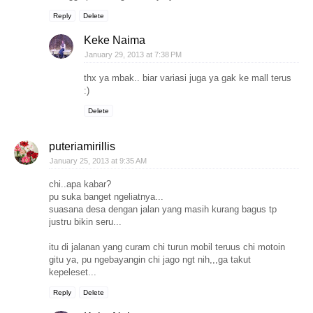
Reply
Delete
Keke Naima
January 29, 2013 at 7:38 PM
thx ya mbak.. biar variasi juga ya gak ke mall terus
:)
Delete
puteriamirillis
January 25, 2013 at 9:35 AM
chi..apa kabar?
pu suka banget ngeliatnya...
suasana desa dengan jalan yang masih kurang bagus tp
justru bikin seru...
itu di jalanan yang curam chi turun mobil teruus chi motoin
gitu ya, pu ngebayangin chi jago ngt nih,,,ga takut
kepeleset...
Reply
Delete