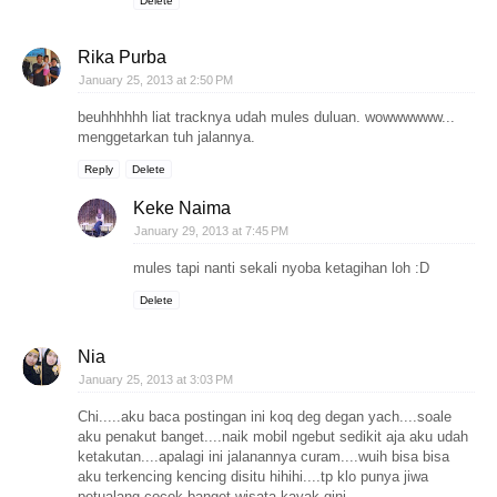
Delete
Rika Purba
January 25, 2013 at 2:50 PM
beuhhhhhh liat tracknya udah mules duluan. wowwwwww...
menggetarkan tuh jalannya.
Reply
Delete
Keke Naima
January 29, 2013 at 7:45 PM
mules tapi nanti sekali nyoba ketagihan loh :D
Delete
Nia
January 25, 2013 at 3:03 PM
Chi.....aku baca postingan ini koq deg degan yach....soale
aku penakut banget....naik mobil ngebut sedikit aja aku udah
ketakutan....apalagi ini jalanannya curam....wuih bisa bisa
aku terkencing kencing disitu hihihi....tp klo punya jiwa
petualang cocok banget wisata kayak gini....