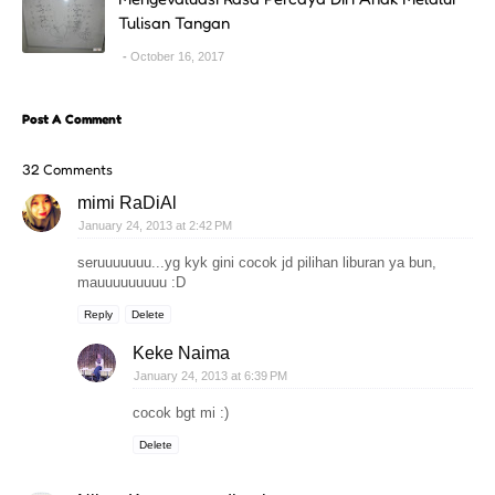
Tulisan Tangan
October 16, 2017
Post A Comment
32 Comments
mimi RaDiAl
January 24, 2013 at 2:42 PM
seruuuuuuu...yg kyk gini cocok jd pilihan liburan ya bun,
mauuuuuuuuu :D
Reply
Delete
Keke Naima
January 24, 2013 at 6:39 PM
cocok bgt mi :)
Delete