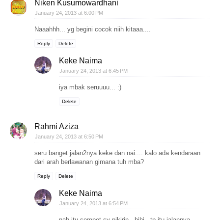
Niken Kusumowardhani
January 24, 2013 at 6:00 PM
Naaahhh... yg begini cocok niih kitaaa....
Reply
Delete
Keke Naima
January 24, 2013 at 6:45 PM
iya mbak seruuuu... :)
Delete
Rahmi Aziza
January 24, 2013 at 6:50 PM
seru banget jalan2nya keke dan nai.... kalo ada kendaraan
dari arah berlawanan gimana tuh mba?
Reply
Delete
Keke Naima
January 24, 2013 at 6:54 PM
nah itu sempet sy pikirin.. hihi.. tp itu jalannya