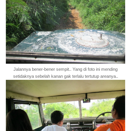
Jalannya bener-bener sempit.. Yang di foto ini mending
setidaknya sebelah kanan gak terlalu tertutup areanya..