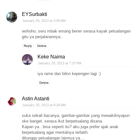
EYSurbakti
January 25, 2013 at 3:05 AM
wohoho, seru mbak emang bener serasa kayak petualangan
gitu ya perjalanannya..
Reply
Delete
Keke Naima
January 29, 2013 at 7:37 PM
iya rame dan bikin kepengen lagi :)
Delete
Astin Astanti
January 25, 2013 at 8:28 AM
suka sekali bacanya, gambar-gambar yang mewakilinyapun
oke banget, serasa ikut berpetualang disana.
Kapan ya...bisa seperti itu? aku juga prefer ajak anak
berpetualang agar mentalnya terlatih.
ditunggu petualangan lainnya ya....