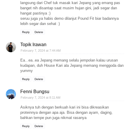
langsung dari Chef tuk masak kari Jepang yang emang pas
banget nih disantap saat musim hujan gini, jadi segar dan
hangat pastinya :)
seruu juga ya habis demo dilanjut Pound Fit biar badannya
lebih segar dan sehat :)
Reply
Delete
Topik Irawan
February 7, 2024 at 7:44 AM
Ea...ea..ea Jepang memang selalu jempolan kalau urusan
kudapan, duh House Kari ala Jepang memang menggoda dan
yummy
Reply
Delete
Fenni Bungsu
February 7, 2024 at 8:11 AM
Asiknya tuh dengan berkuah kari ini bisa dikreasikan
proteinnya dengan apa aja. Bisa dengan ayam, daging,
bahkan tempe pun juga nikmat rasanya
Reply
Delete