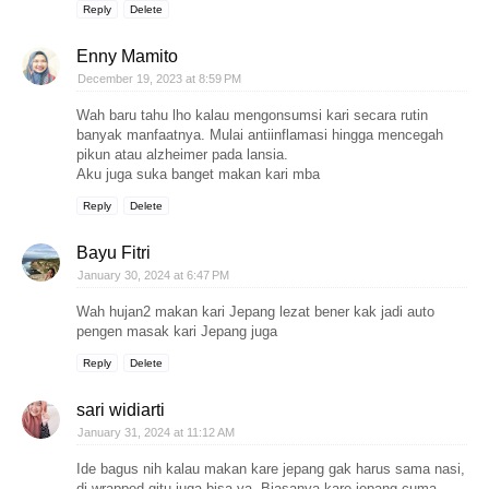
Reply
Delete
Enny Mamito
December 19, 2023 at 8:59 PM
Wah baru tahu lho kalau mengonsumsi kari secara rutin
banyak manfaatnya. Mulai antiinflamasi hingga mencegah
pikun atau alzheimer pada lansia.
Aku juga suka banget makan kari mba
Reply
Delete
Bayu Fitri
January 30, 2024 at 6:47 PM
Wah hujan2 makan kari Jepang lezat bener kak jadi auto
pengen masak kari Jepang juga
Reply
Delete
sari widiarti
January 31, 2024 at 11:12 AM
Ide bagus nih kalau makan kare jepang gak harus sama nasi,
di wrapped gitu juga bisa ya. Biasanya kare jepang cuma