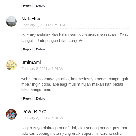
Reply
Delete
NataHsu
February 1, 2024 at 11:43 PM
Ini curry andalan deh kalau mau bikin aneka masakan . Enak
banget ! Jadi pengen bikin curry 🤣
Reply
Delete
umimami
February 2, 2024 at 1:24 AM
wah seru acaranya ya mba, kari pedasnya pedas banget gak
mba? ingin coba, apalaagi musim hujan makan kari pedas
bikin hangat perut
Reply
Delete
Dewi Rieka
February 2, 2024 at 6:26 AM
Lagi hits ya olahraga pondfit ini, aku senang banget pas tahu
ada kari Jepang instan yang enak seperti ini karena suka