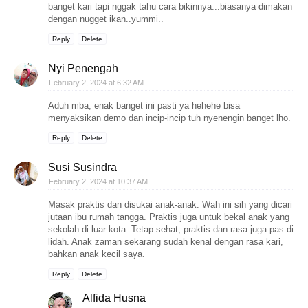
banget kari tapi nggak tahu cara bikinnya...biasanya dimakan
dengan nugget ikan..yummi..
Reply
Delete
Nyi Penengah
February 2, 2024 at 6:32 AM
Aduh mba, enak banget ini pasti ya hehehe bisa
menyaksikan demo dan incip-incip tuh nyenengin banget lho.
Reply
Delete
Susi Susindra
February 2, 2024 at 10:37 AM
Masak praktis dan disukai anak-anak. Wah ini sih yang dicari
jutaan ibu rumah tangga. Praktis juga untuk bekal anak yang
sekolah di luar kota. Tetap sehat, praktis dan rasa juga pas di
lidah. Anak zaman sekarang sudah kenal dengan rasa kari,
bahkan anak kecil saya.
Reply
Delete
Alfida Husna