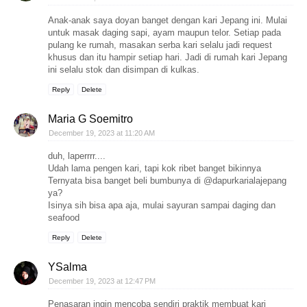
Anak-anak saya doyan banget dengan kari Jepang ini. Mulai
untuk masak daging sapi, ayam maupun telor. Setiap pada
pulang ke rumah, masakan serba kari selalu jadi request
khusus dan itu hampir setiap hari. Jadi di rumah kari Jepang
ini selalu stok dan disimpan di kulkas.
Reply
Delete
Maria G Soemitro
December 19, 2023 at 11:20 AM
duh, laperrrr....
Udah lama pengen kari, tapi kok ribet banget bikinnya
Ternyata bisa banget beli bumbunya di @dapurkarialajepang
ya?
Isinya sih bisa apa aja, mulai sayuran sampai daging dan
seafood
Reply
Delete
YSalma
December 19, 2023 at 12:47 PM
Penasaran ingin mencoba sendiri praktik membuat kari