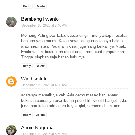
Reply
Delete
Bambang Irwanto
December 18, 2023 at 7:40 PM
Memang Paling pas kalau cuaca dingin, menyantap masakan
berkuah yang panas. Kalau saya paling andalannya bakso
atau mie.instan. Padahal nikmat juga Yang berkari ya Mbak.
Enaknya kini tidak usah depot-depot membuat rempah kari.
Tinggal siapkan saja bahan bakunya.
Reply
Delete
Windi astuti
December 19, 2023 at 4:20 AM
acaranya menarik ya kak. Ada demo masak kari jepang
kekinian bonusnya bisa ikutan pound fit. Kreatif banget . Aku
juga mau kalau ada acara kayak gini, semoga di sini ada.
Reply
Delete
Annie Nugraha
December 19, 2023 at 8:30 AM