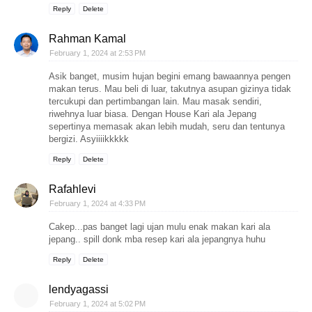
Reply
Delete
Rahman Kamal
February 1, 2024 at 2:53 PM
Asik banget, musim hujan begini emang bawaannya pengen
makan terus. Mau beli di luar, takutnya asupan gizinya tidak
tercukupi dan pertimbangan lain. Mau masak sendiri,
riwehnya luar biasa. Dengan House Kari ala Jepang
sepertinya memasak akan lebih mudah, seru dan tentunya
bergizi. Asyiiiikkkkk
Reply
Delete
Rafahlevi
February 1, 2024 at 4:33 PM
Cakep...pas banget lagi ujan mulu enak makan kari ala
jepang.. spill donk mba resep kari ala jepangnya huhu
Reply
Delete
lendyagassi
February 1, 2024 at 5:02 PM