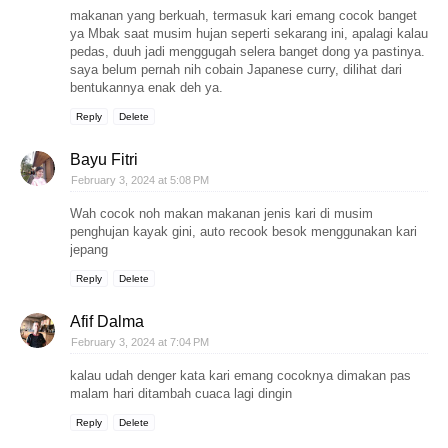
makanan yang berkuah, termasuk kari emang cocok banget
ya Mbak saat musim hujan seperti sekarang ini, apalagi kalau
pedas, duuh jadi menggugah selera banget dong ya pastinya.
saya belum pernah nih cobain Japanese curry, dilihat dari
bentukannya enak deh ya.
Reply
Delete
Bayu Fitri
February 3, 2024 at 5:08 PM
Wah cocok noh makan makanan jenis kari di musim
penghujan kayak gini, auto recook besok menggunakan kari
jepang
Reply
Delete
Afif Dalma
February 3, 2024 at 7:04 PM
kalau udah denger kata kari emang cocoknya dimakan pas
malam hari ditambah cuaca lagi dingin
Reply
Delete