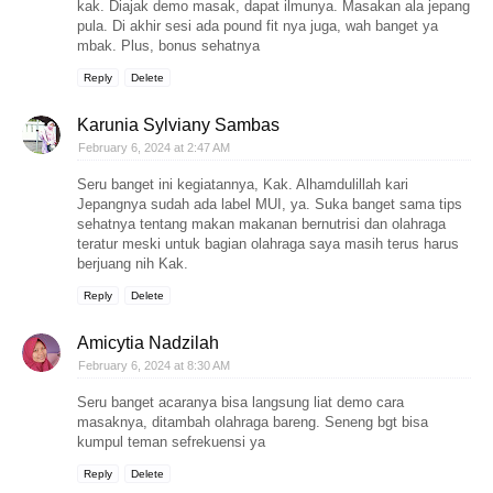
kak. Diajak demo masak, dapat ilmunya. Masakan ala jepang
pula. Di akhir sesi ada pound fit nya juga, wah banget ya
mbak. Plus, bonus sehatnya
Reply
Delete
Karunia Sylviany Sambas
February 6, 2024 at 2:47 AM
Seru banget ini kegiatannya, Kak. Alhamdulillah kari
Jepangnya sudah ada label MUI, ya. Suka banget sama tips
sehatnya tentang makan makanan bernutrisi dan olahraga
teratur meski untuk bagian olahraga saya masih terus harus
berjuang nih Kak.
Reply
Delete
Amicytia Nadzilah
February 6, 2024 at 8:30 AM
Seru banget acaranya bisa langsung liat demo cara
masaknya, ditambah olahraga bareng. Seneng bgt bisa
kumpul teman sefrekuensi ya
Reply
Delete