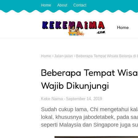
Home
About
Contact
Home
Home
Jalan-jalan
Beberapa Tempat Wisata Belanja di
Beberapa Tempat Wisat
Wajib Dikunjungi
Keke Naima
September 14, 2019
Sudah cukup lama, Chi mengetahui ka
lokal, khususnya jabodetabek, pada sa
seperti Malaysia dan Singapore juga s