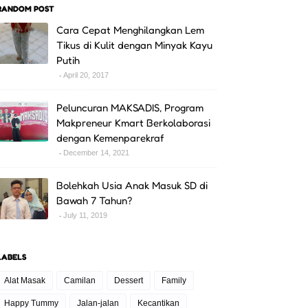
RANDOM POST
Cara Cepat Menghilangkan Lem
Tikus di Kulit dengan Minyak Kayu
Putih
April 20, 2017
Peluncuran MAKSADIS, Program
Makpreneur Kmart Berkolaborasi
dengan Kemenparekraf
December 14, 2021
Bolehkah Usia Anak Masuk SD di
Bawah 7 Tahun?
July 11, 2019
LABELS
Alat Masak
Camilan
Dessert
Family
Happy Tummy
Jalan-jalan
Kecantikan