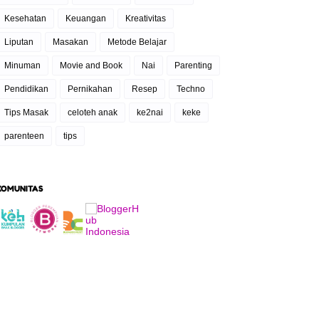
Kesehatan
Keuangan
Kreativitas
Liputan
Masakan
Metode Belajar
Minuman
Movie and Book
Nai
Parenting
Pendidikan
Pernikahan
Resep
Techno
Tips Masak
celoteh anak
ke2nai
keke
parenteen
tips
KOMUNITAS