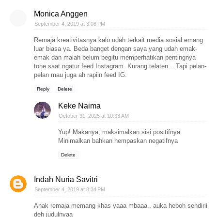
Monica Anggen
September 4, 2019 at 3:08 PM
Remaja kreativitasnya kalo udah terkait media sosial emang
luar biasa ya. Beda banget dengan saya yang udah emak-
emak dan malah belum begitu memperhatikan pentingnya
tone saat ngatur feed Instagram. Kurang telaten... Tapi pelan-
pelan mau juga ah rapiin feed IG.
Reply
Delete
Keke Naima
October 31, 2025 at 10:33 AM
Yup! Makanya, maksimalkan sisi positifnya.
Minimalkan bahkan hempaskan negatifnya
Delete
Indah Nuria Savitri
September 4, 2019 at 8:34 PM
Anak remaja memang khas yaaa mbaaa.. auka heboh sendirii
deh judulnyaa