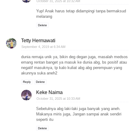
October 31, 2025 at 10:32 AM
Yup! Anak harus tetap didampingi tanpa bermaksud
melarang
Delete
Tetty Hermawati
September 4, 2019 at 6:34 AM
dunia remaja unik ya, bikin deg degan juga, masalah medsos
emang rentan banget ya masuk ke dunia abg, bs positif atau
negatif masuknya, tp kalo kuliat abg abg perempuan yang
akunnya suka aneh2
Reply
Delete
Keke Naima
October 31, 2025 at 10:33 AM
Sebetulnya abg laki-laki juga banyak yang aneh.
Makanya miris juga, Jangan sampai anak sendiri
seperti itu
Delete