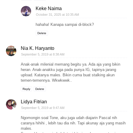
Keke Naima
October 31, 2025 at 10:35 AM
hahaha! Kanapa sampai di-block?
Delete
Nia K. Haryanto
September 5, 2019 at 8:38 AM
Anak-anak milenial memang begitu ya. Ada aja yang bikin
heran. Anak-anakku juga pada punya IG, tapinya jarang
upload. Katanya males. Bikin cuma buat stalking akun
temen-temennya. Wkwkwwk..
Reply
Delete
Lidya Fitrian
September 5, 2019 at 9:47 AM
Ngomongin soal Tone, aku juga udah diajarin Pascal nih
caranya hihihi , lebih tau dia nih. Tapi akunay aja yang masih
males.