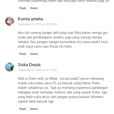
Sosmed buatremaja boleh tapi kita juga harus mantau juga ya
Reply
Delete
Kurnia amelia
September 5, 2019 at 12:00 PM
Aku tuh seneng banget deh kalau kak Mira bahas remaja gini
soale jadi pembelajaran anakku juga yang menuju remaja
hahaha. Aku pengen banget komunikasi ku sama anak2 bisa
enak kaya kamu dan Kenai sih hehe.
Reply
Delete
Siska Dwyta
September 5, 2019 at 12:47 PM
Wah si Keke unik ya Mbak, secara anak2 jaman sekarang
malah suka kalau akun IG ya banyak yang follow. Keke
malah sebaliknya ya. Tapi ya memang sepertinya pandangan
sebagian anak terhadap medsos ada yang seperti Keke, tapi
yang lebih suka eksis dan pengen punya banyak followers
seperti lebih banyak lagi.
Reply
Delete