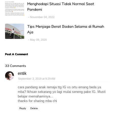
Menghadapi Situasi Tidak Normal Saat
Pandemi
November 04, 2022
Tips Menjaga Berat Badan Selama di Rumah
Aja
May 09, 2020
Post A Comment
33 Comments
entik
September 3, 2019 at 9:29 AM
cara pandang anak remaja ttg IG vs ortu emang beda ya
mba? Ikhsan sekarang yo lagi mulai seneng pake IG. Musti
belajar memahaminya…
thanks for sharing mba chi
Reply
Delete