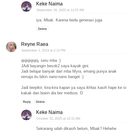
Keke Naima
September 28, 2020 at 12:07 AM
iya, Mbak. Karena beda generasi juga
Delete
Reyne Raea
September 3, 2019 at 2:31 PM
qiqiqiqiqiq, seru mba :)
JAdi bayangin besok2 saya kayak gini.
Jadi belajar banyak dari mba Myra, emang punya anak
remaja itu bikin nano-nano banget :)
Jadi berpikir, kira-kira kapan ya saya ikhlas kasih hape ke si
kakak dan biarin dia ber medsos :D
Reply
Delete
Keke Naima
October 31, 2025 at 10:31 AM
Sekarang udah dikasih belum, Mbak? Hehehe