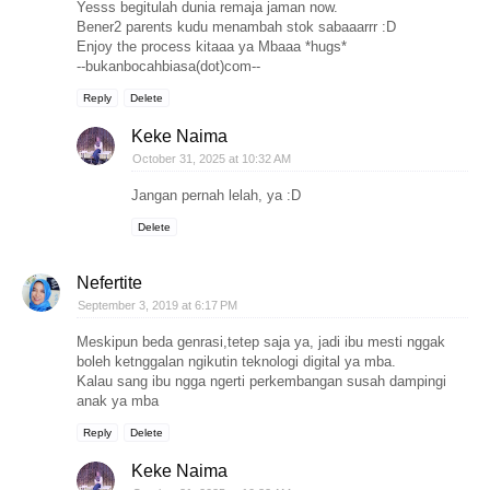
Yesss begitulah dunia remaja jaman now.
Bener2 parents kudu menambah stok sabaaarrr :D
Enjoy the process kitaaa ya Mbaaa *hugs*
--bukanbocahbiasa(dot)com--
Reply
Delete
Keke Naima
October 31, 2025 at 10:32 AM
Jangan pernah lelah, ya :D
Delete
Nefertite
September 3, 2019 at 6:17 PM
Meskipun beda genrasi,tetep saja ya, jadi ibu mesti nggak
boleh ketnggalan ngikutin teknologi digital ya mba.
Kalau sang ibu ngga ngerti perkembangan susah dampingi
anak ya mba
Reply
Delete
Keke Naima