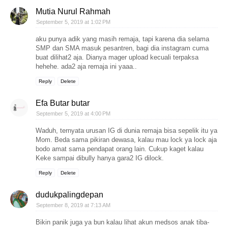
Mutia Nurul Rahmah
September 5, 2019 at 1:02 PM
aku punya adik yang masih remaja, tapi karena dia selama
SMP dan SMA masuk pesantren, bagi dia instagram cuma
buat dilihat2 aja. Dianya mager upload kecuali terpaksa
hehehe. ada2 aja remaja ini yaaa..
Reply
Delete
Efa Butar butar
September 5, 2019 at 4:00 PM
Waduh, ternyata urusan IG di dunia remaja bisa sepelik itu ya
Mom. Beda sama pikiran dewasa, kalau mau lock ya lock aja
bodo amat sama pendapat orang lain. Cukup kaget kalau
Keke sampai dibully hanya gara2 IG dilock.
Reply
Delete
dudukpalingdepan
September 8, 2019 at 7:13 AM
Bikin panik juga ya bun kalau lihat akun medsos anak tiba-