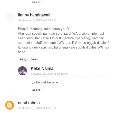
Delete
lianny hendrawati
September 3, 2019 at 4:24 PM
Emak2 memang suka parno ya :D
Aku juga seperti itu, kalo sore liat di WA anakku (info: last
seen siang hari) atau liat di IG (active nya siang), sampai
sore belum aktif, aku coba WA atau DM. Kalo nggak dibales2
langsung deh kepikiran, baru lega kalo sudah dibales WA nya
hehe
Reply
Delete
Keke Naima
October 31, 2025 at 10:32 AM
iya banget hehehe
Delete
nurul rahma
September 3, 2019 at 4:30 PM