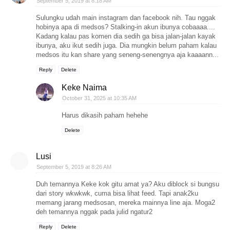
September 5, 2019 at 8:18 AM
Sulungku udah main instagram dan facebook nih. Tau nggak
hobinya apa di medsos? Stalking-in akun ibunya cobaaaa....
Kadang kalau pas komen dia sedih ga bisa jalan-jalan kayak
ibunya, aku ikut sedih juga. Dia mungkin belum paham kalau
medsos itu kan share yang seneng-senengnya aja kaaaann...
Reply
Delete
Keke Naima
October 31, 2025 at 10:35 AM
Harus dikasih paham hehehe
Delete
Lusi
September 5, 2019 at 8:26 AM
Duh temannya Keke kok gitu amat ya? Aku diblock si bungsu
dari story wkwkwk, cuma bisa lihat feed. Tapi anak2ku
memang jarang medsosan, mereka mainnya line aja. Moga2
deh temannya nggak pada julid ngatur2
Reply
Delete