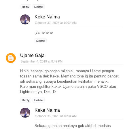
Reply
Delete
Keke Naima
October 31, 2025 at 10:34 AM
iya hehehe
Delete
Ujame Gaja
September 4, 2019 at 8:49 PM
Hihihi sebagai golongan milenial, rasanya Ujame pengen
tossan sama dek Keke. Memang tone ig itu penting banget
sih sekarang, supaya keseluruhan kelihatan menarik.
Kalo mau ngefilter kakak Ujame saranin pake VSCO atau
Lightroom ya, Dek :D
Reply
Delete
Keke Naima
October 31, 2025 at 10:34 AM
Sekarang malah anaknya gak aktif di medsos