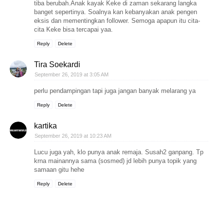
tiba berubah.Anak kayak Keke di zaman sekarang langka
banget sepertinya. Soalnya kan kebanyakan anak pengen
eksis dan mementingkan follower. Semoga apapun itu cita-
cita Keke bisa tercapai yaa.
Reply
Delete
Tira Soekardi
September 26, 2019 at 3:05 AM
perlu pendampingan tapi juga jangan banyak melarang ya
Reply
Delete
kartika
September 26, 2019 at 10:23 AM
Lucu juga yah, klo punya anak remaja. Susah2 ganpang. Tp
krna mainannya sama (sosmed) jd lebih punya topik yang
samaan gitu hehe
Reply
Delete