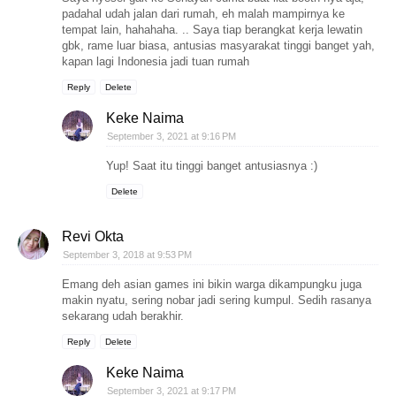
padahal udah jalan dari rumah, eh malah mampirnya ke
tempat lain, hahahaha. .. Saya tiap berangkat kerja lewatin
gbk, rame luar biasa, antusias masyarakat tinggi banget yah,
kapan lagi Indonesia jadi tuan rumah
Reply
Delete
Keke Naima
September 3, 2021 at 9:16 PM
Yup! Saat itu tinggi banget antusiasnya :)
Delete
Revi Okta
September 3, 2018 at 9:53 PM
Emang deh asian games ini bikin warga dikampungku juga
makin nyatu, sering nobar jadi sering kumpul. Sedih rasanya
sekarang udah berakhir.
Reply
Delete
Keke Naima
September 3, 2021 at 9:17 PM