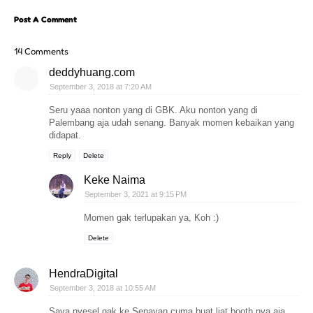
Post A Comment
14 Comments
deddyhuang.com
September 3, 2018 at 7:20 AM
Seru yaaa nonton yang di GBK. Aku nonton yang di
Palembang aja udah senang. Banyak momen kebaikan yang
didapat.
Reply
Delete
Keke Naima
September 3, 2021 at 9:15 PM
Momen gak terlupakan ya, Koh :)
Delete
HendraDigital
September 3, 2018 at 10:55 AM
Saya nyesel gak ke Senayan cuma buat liat booth nya aja,