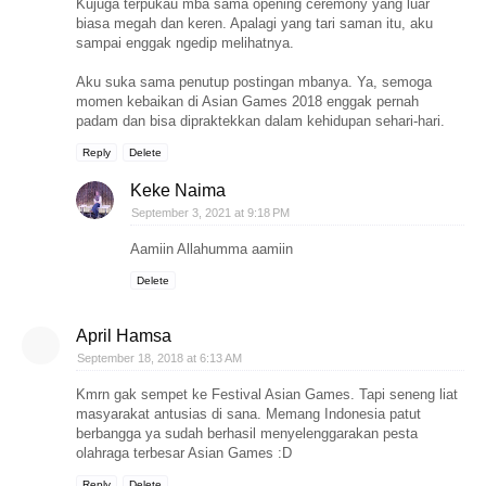
Kujuga terpukau mba sama opening ceremony yang luar
biasa megah dan keren. Apalagi yang tari saman itu, aku
sampai enggak ngedip melihatnya.
Aku suka sama penutup postingan mbanya. Ya, semoga
momen kebaikan di Asian Games 2018 enggak pernah
padam dan bisa dipraktekkan dalam kehidupan sehari-hari.
Reply
Delete
Keke Naima
September 3, 2021 at 9:18 PM
Aamiin Allahumma aamiin
Delete
April Hamsa
September 18, 2018 at 6:13 AM
Kmrn gak sempet ke Festival Asian Games. Tapi seneng liat
masyarakat antusias di sana. Memang Indonesia patut
berbangga ya sudah berhasil menyelenggarakan pesta
olahraga terbesar Asian Games :D
Reply
Delete