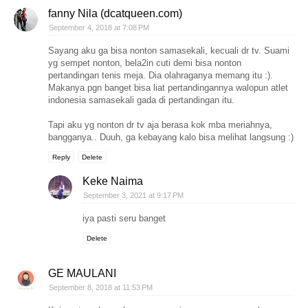
fanny Nila (dcatqueen.com)
September 4, 2018 at 7:08 PM
Sayang aku ga bisa nonton samasekali, kecuali dr tv. Suami
yg sempet nonton, bela2in cuti demi bisa nonton
pertandingan tenis meja. Dia olahraganya memang itu :).
Makanya pgn banget bisa liat pertandingannya walopun atlet
indonesia samasekali gada di pertandingan itu.
Tapi aku yg nonton dr tv aja berasa kok mba meriahnya,
bangganya.. Duuh, ga kebayang kalo bisa melihat langsung :)
Reply
Delete
Keke Naima
September 3, 2021 at 9:17 PM
iya pasti seru banget
Delete
GE MAULANI
September 8, 2018 at 11:53 PM