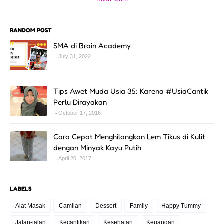
RANDOM POST
SMA di Brain Academy
July 31, 2022
Tips Awet Muda Usia 35: Karena #UsiaCantik
Perlu Dirayakan
October 17, 2016
Cara Cepat Menghilangkan Lem Tikus di Kulit
dengan Minyak Kayu Putih
April 20, 2017
LABELS
Alat Masak
Camilan
Dessert
Family
Happy Tummy
Jalan-jalan
Kecantikan
Kesehatan
Keuangan