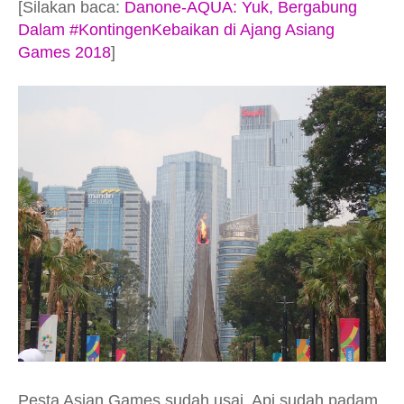
[Silakan baca:
Danone-AQUA: Yuk, Bergabung
Dalam #KontingenKebaikan di Ajang Asiang
Games 2018
]
Pesta Asian Games sudah usai. Api sudah padam