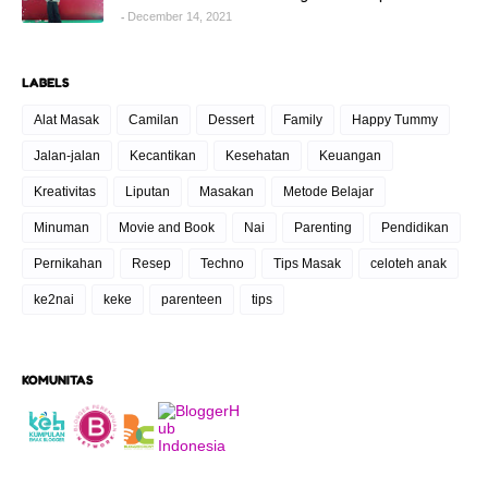
December 14, 2021
LABELS
Alat Masak
Camilan
Dessert
Family
Happy Tummy
Jalan-jalan
Kecantikan
Kesehatan
Keuangan
Kreativitas
Liputan
Masakan
Metode Belajar
Minuman
Movie and Book
Nai
Parenting
Pendidikan
Pernikahan
Resep
Techno
Tips Masak
celoteh anak
ke2nai
keke
parenteen
tips
KOMUNITAS