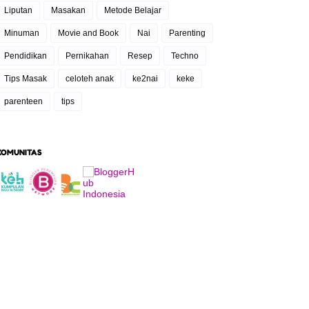
Liputan
Masakan
Metode Belajar
Minuman
Movie and Book
Nai
Parenting
Pendidikan
Pernikahan
Resep
Techno
Tips Masak
celoteh anak
ke2nai
keke
parenteen
tips
KOMUNITAS