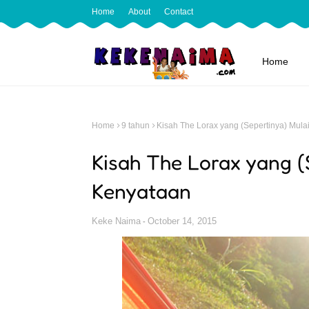
Home
About
Contact
Home
Home
9 tahun
Kisah The Lorax yang (Sepertinya) Mula
Kisah The Lorax yang (
Kenyataan
Keke Naima
October 14, 2015