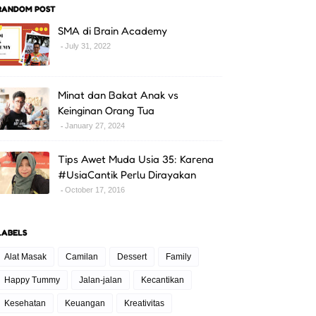
RANDOM POST
SMA di Brain Academy
July 31, 2022
Minat dan Bakat Anak vs
Keinginan Orang Tua
January 27, 2024
Tips Awet Muda Usia 35: Karena
#UsiaCantik Perlu Dirayakan
October 17, 2016
LABELS
Alat Masak
Camilan
Dessert
Family
Happy Tummy
Jalan-jalan
Kecantikan
Kesehatan
Keuangan
Kreativitas