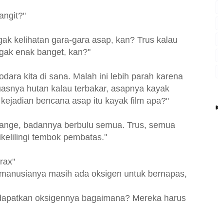
angit?"
 gak kelihatan gara-gara asap, kan? Trus kalau
 gak enak banget, kan?"
odara kita di sana. Malah ini lebih parah karena
luasnya hutan kalau terbakar, asapnya kayak
 kejadian bencana asap itu kayak film apa?"
orange, badannya berbulu semua. Trus, semua
ikelilingi tembok pembatas."
rax"
kan manusianya masih ada oksigen untuk bernapas,
ndapatkan oksigennya bagaimana? Mereka harus