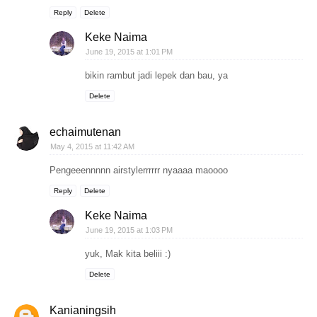
Reply
Delete
Keke Naima
June 19, 2015 at 1:01 PM
bikin rambut jadi lepek dan bau, ya
Delete
echaimutenan
May 4, 2015 at 11:42 AM
Pengeeennnnn airstylerrrrrr nyaaaa maoooo
Reply
Delete
Keke Naima
June 19, 2015 at 1:03 PM
yuk, Mak kita beliii :)
Delete
Kanianingsih