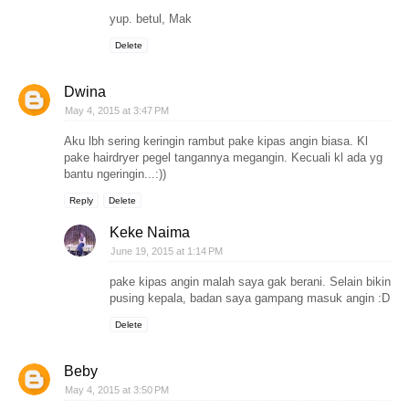
yup. betul, Mak
Delete
Dwina
May 4, 2015 at 3:47 PM
Aku lbh sering keringin rambut pake kipas angin biasa. Kl
pake hairdryer pegel tangannya megangin. Kecuali kl ada yg
bantu ngeringin...:))
Reply
Delete
Keke Naima
June 19, 2015 at 1:14 PM
pake kipas angin malah saya gak berani. Selain bikin
pusing kepala, badan saya gampang masuk angin :D
Delete
Beby
May 4, 2015 at 3:50 PM