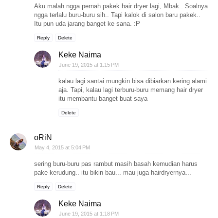
Aku malah ngga pernah pakek hair dryer lagi, Mbak.. Soalnya
ngga terlalu buru-buru sih.. Tapi kalok di salon baru pakek..
Itu pun uda jarang banget ke sana. :P
Reply
Delete
Keke Naima
June 19, 2015 at 1:15 PM
kalau lagi santai mungkin bisa dibiarkan kering alami
aja. Tapi, kalau lagi terburu-buru memang hair dryer
itu membantu banget buat saya
Delete
oRiN
May 4, 2015 at 5:04 PM
sering buru-buru pas rambut masih basah kemudian harus
pake kerudung.. itu bikin bau... mau juga hairdryernya...
Reply
Delete
Keke Naima
June 19, 2015 at 1:18 PM