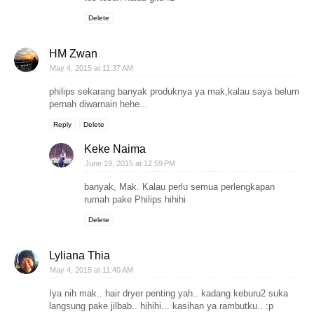
Delete
HM Zwan
May 4, 2015 at 11:37 AM
philips sekarang banyak produknya ya mak,kalau saya belum
pernah diwarnain hehe...
Reply
Delete
Keke Naima
June 19, 2015 at 12:59 PM
banyak, Mak. Kalau perlu semua perlengkapan
rumah pake Philips hihihi
Delete
Lyliana Thia
May 4, 2015 at 11:40 AM
Iya nih mak.. hair dryer penting yah.. kadang keburu2 suka
langsung pake jilbab.. hihihi... kasihan ya rambutku.. :p