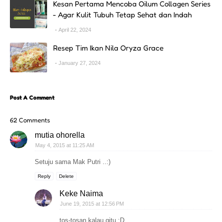
Kesan Pertama Mencoba Oilum Collagen Series
- Agar Kulit Tubuh Tetap Sehat dan Indah
April 22, 2024
Resep Tim Ikan Nila Oryza Grace
January 27, 2024
Post A Comment
62 Comments
mutia ohorella
May 4, 2015 at 11:25 AM
Setuju sama Mak Putri ..:)
Reply
Delete
Keke Naima
June 19, 2015 at 12:56 PM
tos-tosan kalau gitu :D