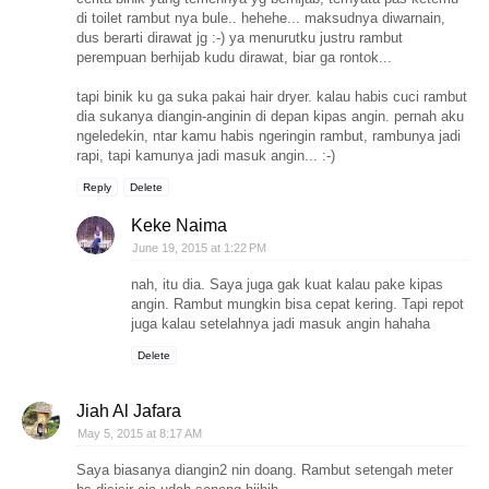
di toilet rambut nya bule.. hehehe... maksudnya diwarnain,
dus berarti dirawat jg :-) ya menurutku justru rambut
perempuan berhijab kudu dirawat, biar ga rontok...
tapi binik ku ga suka pakai hair dryer. kalau habis cuci rambut
dia sukanya diangin-anginin di depan kipas angin. pernah aku
ngeledekin, ntar kamu habis ngeringin rambut, rambunya jadi
rapi, tapi kamunya jadi masuk angin... :-)
Reply
Delete
Keke Naima
June 19, 2015 at 1:22 PM
nah, itu dia. Saya juga gak kuat kalau pake kipas
angin. Rambut mungkin bisa cepat kering. Tapi repot
juga kalau setelahnya jadi masuk angin hahaha
Delete
Jiah Al Jafara
May 5, 2015 at 8:17 AM
Saya biasanya diangin2 nin doang. Rambut setengah meter