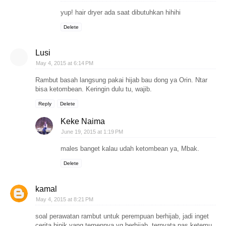
yup! hair dryer ada saat dibutuhkan hihihi
Delete
Lusi
May 4, 2015 at 6:14 PM
Rambut basah langsung pakai hijab bau dong ya Orin. Ntar
bisa ketombean. Keringin dulu tu, wajib.
Reply
Delete
Keke Naima
June 19, 2015 at 1:19 PM
males banget kalau udah ketombean ya, Mbak.
Delete
kamal
May 4, 2015 at 8:21 PM
soal perawatan rambut untuk perempuan berhijab, jadi inget
cerita binik yang temennya yg berhijab, ternyata pas ketemu