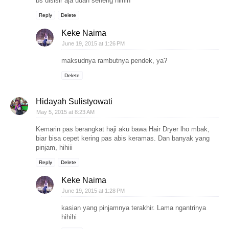
bs disisir aja udah seneng hiihih
Reply
Delete
Keke Naima
June 19, 2015 at 1:26 PM
maksudnya rambutnya pendek, ya?
Delete
Hidayah Sulistyowati
May 5, 2015 at 8:23 AM
Kemarin pas berangkat haji aku bawa Hair Dryer lho mbak,
biar bisa cepet kering pas abis keramas. Dan banyak yang
pinjam, hihiii
Reply
Delete
Keke Naima
June 19, 2015 at 1:28 PM
kasian yang pinjamnya terakhir. Lama ngantrinya
hihihi