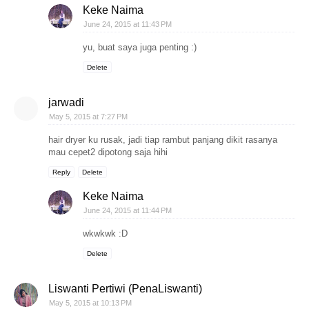
Keke Naima
June 24, 2015 at 11:43 PM
yu, buat saya juga penting :)
Delete
jarwadi
May 5, 2015 at 7:27 PM
hair dryer ku rusak, jadi tiap rambut panjang dikit rasanya
mau cepet2 dipotong saja hihi
Reply
Delete
Keke Naima
June 24, 2015 at 11:44 PM
wkwkwk :D
Delete
Liswanti Pertiwi (PenaLiswanti)
May 5, 2015 at 10:13 PM