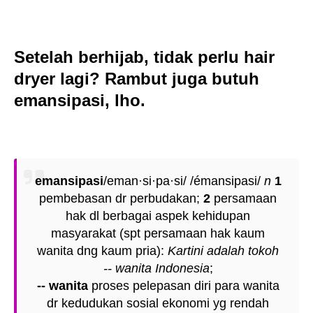
Setelah berhijab, tidak perlu hair
dryer lagi? Rambut juga butuh
emansipasi, lho.
emansipasi
/eman·si·pa·si/
/émansipasi/
n
1
pembebasan dr perbudakan;
2
persamaan
hak dl berbagai aspek kehidupan
masyarakat (spt persamaan hak kaum
wanita dng kaum pria):
Kartini adalah tokoh
-- wanita Indonesia
;
-- wanita
proses pelepasan diri para wanita
dr kedudukan sosial ekonomi yg rendah