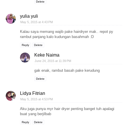
Delete
yulia yuli
May 5, 2015 at 4:43 PM
Kalau saya memang wajib pake hairdryer mak.. repot py
rambut panjang kalo kudungan basahmah :D
Reply
Delete
Keke Naima
June 24, 2015 at 11:39 PM
gak enak, rambut basah pake kerudung
Delete
Lidya Fitrian
May 5, 2015 at 4:53 PM
Aku juga punya myr hair dryer penting banget tuh apalagi
buat yang berjilbab
Reply
Delete