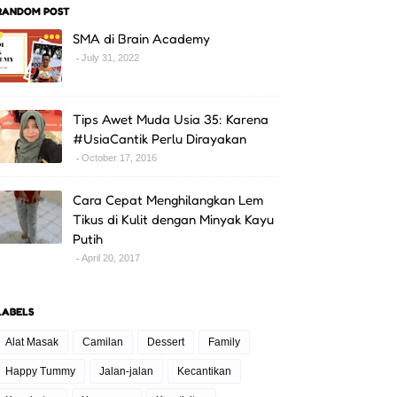
RANDOM POST
SMA di Brain Academy
July 31, 2022
Tips Awet Muda Usia 35: Karena
#UsiaCantik Perlu Dirayakan
October 17, 2016
Cara Cepat Menghilangkan Lem
Tikus di Kulit dengan Minyak Kayu
Putih
April 20, 2017
LABELS
Alat Masak
Camilan
Dessert
Family
Happy Tummy
Jalan-jalan
Kecantikan