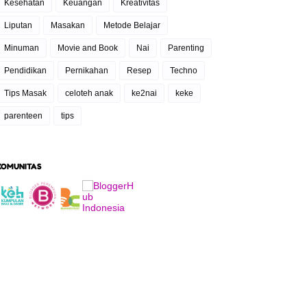
Kesehatan
Keuangan
Kreativitas
Liputan
Masakan
Metode Belajar
Minuman
Movie and Book
Nai
Parenting
Pendidikan
Pernikahan
Resep
Techno
Tips Masak
celoteh anak
ke2nai
keke
parenteen
tips
KOMUNITAS