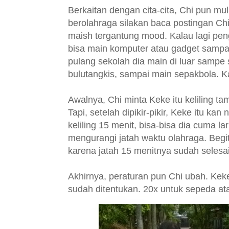
Berkaitan dengan cita-cita, Chi pun m
berolahraga silakan baca postingan Ch
maish tergantung mood. Kalau lagi pen
bisa main komputer atau gadget sampai s
pulang sekolah dia main di luar sampe s
bulutangkis, sampai main sepakbola. Ka
Awalnya, Chi minta Keke itu keliling t
Tapi, setelah dipikir-pikir, Keke itu ka
keliling 15 menit, bisa-bisa dia cuma la
mengurangi jatah waktu olahraga. Beg
karena jatah 15 menitnya sudah selesa
Akhirnya, peraturan pun Chi ubah. Keke
sudah ditentukan. 20x untuk sepeda atau