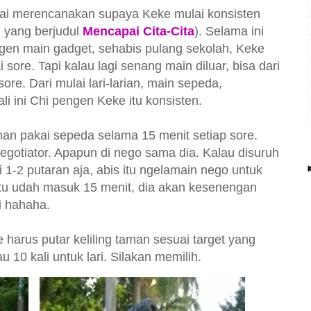
ulai merencanakan supaya Keke mulai konsisten
i yang berjudul
Mencapai Cita-Cita
). Selama ini
gen main gadget, sehabis pulang sekolah, Keke
ore. Tapi kalau lagi senang main diluar, bisa dari
ore. Dari mulai lari-larian, main sepeda,
li ini Chi pengen Keke itu konsisten.
aman pakai sepeda selama 15 menit setiap sore.
n negotiator. Apapun di nego sama dia. Kalau disuruh
ri 1-2 putaran aja, abis itu ngelamain nego untuk
itu udah masuk 15 menit, dia akan kesenengan
i hahaha.
 harus putar keliling taman sesuai target yang
 10 kali untuk lari. Silakan memilih.