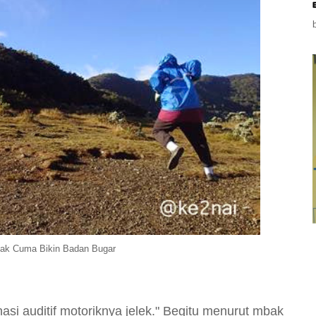
ak Cuma Bikin Badan Bugar
i auditif motoriknya jelek." Begitu menurut mbak