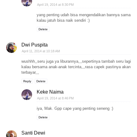
April 19, 2014 at 8:30 PM
yang penting udah bisa mengendalikan bannya sama
kalau jatuh bisa naik sendiri :)
Delete
Dwi Puspita
April 11, 2014 at 10:18 AM
wushhh,,seru juga ya liburannya,,,sepertinya tambah seru lagi
kalau bersama anak-anak tercinta,,,rasa capek pastinya akan
terbayar,,,
Reply
Delete
Keke Naima
April 19, 2014 at 8:46 PM
iya, Mak. Gpp cape yang penting seneng :)
Delete
Santi Dewi