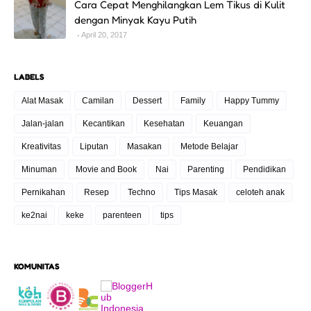
Cara Cepat Menghilangkan Lem Tikus di Kulit
dengan Minyak Kayu Putih
April 20, 2017
LABELS
Alat Masak
Camilan
Dessert
Family
Happy Tummy
Jalan-jalan
Kecantikan
Kesehatan
Keuangan
Kreativitas
Liputan
Masakan
Metode Belajar
Minuman
Movie and Book
Nai
Parenting
Pendidikan
Pernikahan
Resep
Techno
Tips Masak
celoteh anak
ke2nai
keke
parenteen
tips
KOMUNITAS