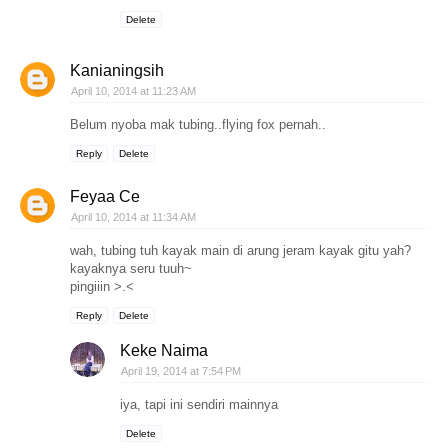
Delete
Kanianingsih
April 10, 2014 at 11:23 AM
Belum nyoba mak tubing..flying fox pernah..
Reply
Delete
Feyaa Ce
April 10, 2014 at 11:34 AM
wah, tubing tuh kayak main di arung jeram kayak gitu yah?
kayaknya seru tuuh~
pingiiin >.<
Reply
Delete
Keke Naima
April 19, 2014 at 7:54 PM
iya, tapi ini sendiri mainnya
Delete