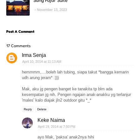
Sang Fajar Suite
November 13, 2023
Post A Comment
17 Comments
Irma Senja
April 10, 2014 at 11:13 AM
hemmmm,....boleh lah tubing, siapa takut *bangga kemarin
udh arung jeram* :)))
Mak, aku jg pengen banget ke tanakita tp blm ada
kesempatan jg nih. Pengen ngajain anak-anakku yg terlanjur
'males' kalo diajak jln2 outdoor gitu *_*
Reply
Delete
Keke Naima
April 19, 2014 at 7:50 PM
ayo Mak, 'paksa' anak2nya hihi