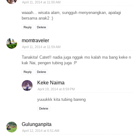
April 11, 2014 at 11:00 AM
waaah... wisata alam, sungguh menyenangkan, apalagi
bersama anak2 :)
Reply
Delete
momtraveler
April 11, 2014 at 11:59 AM
Tanakita! Catet!! nadia juga nggak mo kalah ma bang keke n
kak Nai, pengen tubing juga :P
Reply
Delete
Keke Naima
April 19, 2014 at 8:59 PM
yuuukkk kita tubing bareng
Delete
Gulunganpita
April 12, 2014 at 6:51 AM