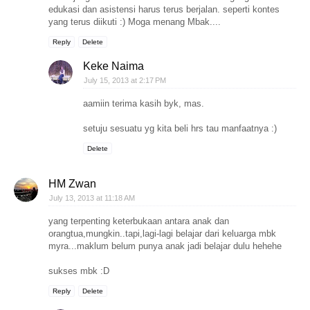
edukasi dan asistensi harus terus berjalan. seperti kontes
yang terus diikuti :) Moga menang Mbak....
Reply
Delete
Keke Naima
July 15, 2013 at 2:17 PM
aamiin terima kasih byk, mas.
setuju sesuatu yg kita beli hrs tau manfaatnya :)
Delete
HM Zwan
July 13, 2013 at 11:18 AM
yang terpenting keterbukaan antara anak dan
orangtua,mungkin..tapi,lagi-lagi belajar dari keluarga mbk
myra...maklum belum punya anak jadi belajar dulu hehehe
sukses mbk :D
Reply
Delete