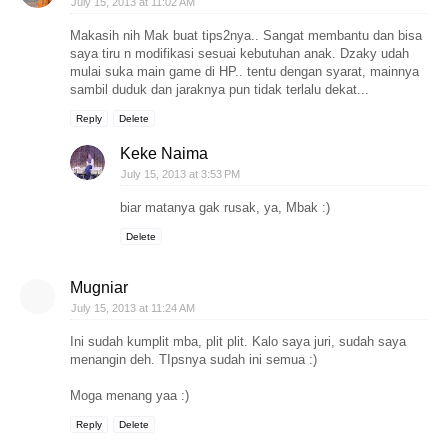
July 15, 2013 at 11:02 AM
Makasih nih Mak buat tips2nya.. Sangat membantu dan bisa
saya tiru n modifikasi sesuai kebutuhan anak. Dzaky udah
mulai suka main game di HP.. tentu dengan syarat, mainnya
sambil duduk dan jaraknya pun tidak terlalu dekat...
Reply
Delete
Keke Naima
July 15, 2013 at 3:53 PM
biar matanya gak rusak, ya, Mbak :)
Delete
Mugniar
July 15, 2013 at 11:24 AM
Ini sudah kumplit mba, plit plit. Kalo saya juri, sudah saya
menangin deh. TIpsnya sudah ini semua :)
Moga menang yaa :)
Reply
Delete