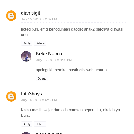
dian sigit
July 15, 2013 at 2:02 PM
noted bun, emg penggunaan gadget anak2 baiknya diawasi
ortu
Reply
Delete
Keke Naima
July 15, 2013 at 4:03 PM
apalagi kl mereka masih dibawah umur :)
Delete
Fitri3boys
July 15, 2013 at 6:42 PM
Kalau masih wajar dan ada batasan seperti itu, okelah ya
Bun...
Reply
Delete