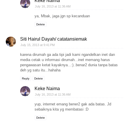
Keke Naima
July 16, 2013 at 11:36 AM
ya, Mbak, jaga jgn sp kecanduan
Delete
Siti Hairul Dayah/ catatansiemak
July 15, 2013 at 9:41 PM
karena dirumah ga ada tipi jadi kami ngandelkan inet dan
media cetak u informasi dirumah...inet memang harus
pengawasan ketat kayaknya...:)..benar2 dunia tanpa batas
deh yg satu itu...hahaha
Reply
Delete
Keke Naima
July 16, 2013 at 11:36 AM
yup, internet emang bener2 gak ada batas. Jd
sebaiknya kita yg membatasi :D
Delete