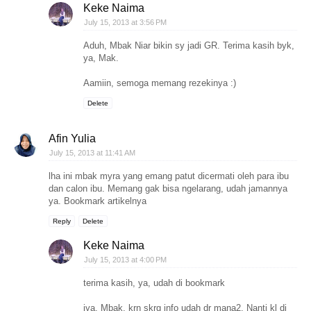
Keke Naima
July 15, 2013 at 3:56 PM
Aduh, Mbak Niar bikin sy jadi GR. Terima kasih byk,
ya, Mak.
Aamiin, semoga memang rezekinya :)
Delete
Afin Yulia
July 15, 2013 at 11:41 AM
lha ini mbak myra yang emang patut dicermati oleh para ibu
dan calon ibu. Memang gak bisa ngelarang, udah jamannya
ya. Bookmark artikelnya
Reply
Delete
Keke Naima
July 15, 2013 at 4:00 PM
terima kasih, ya, udah di bookmark
iya, Mbak, krn skrg info udah dr mana2. Nanti kl di