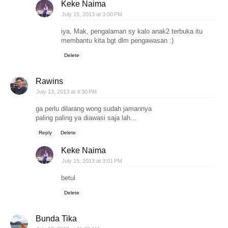
Keke Naima
July 15, 2013 at 3:00 PM
iya, Mak, pengalaman sy kalo anak2 terbuka itu
membantu kita bgt dlm pengawasan :)
Delete
Rawins
July 13, 2013 at 4:30 PM
ga perlu dilarang wong sudah jamannya
paling paling ya diawasi saja lah...
Reply
Delete
Keke Naima
July 15, 2013 at 3:01 PM
betul
Delete
Bunda Tika