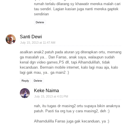
rumah terlalu dilarang sy khawatir mereka malah cari
tau sendiri. Lagian kasian juga nanti mereka gaptek
sendirian
Delete
Santi Dewi
July 15, 2013 at 11:47 AM
asalkan anak2 patuh pada aturan yg diterapkan ortu, memang
ga masalah ya... Dan Farras, anak saya, walaupun sudah
kenal dgn video games,PS dll, tapi Alhamdulillah, tidak
kecanduan. Bermain mobile internet, kalo lagi mau aja, kalo
lagi gak mau, ya.. ga main2 :)
Reply
Delete
Keke Naima
July 15, 2013 at 4:01 PM
nah, itu tugas dr masing2 ortu supaya bikin anaknya
patuh. Pasti tia org tua y cara masing2, deh :)
Alhamdulilla Farras juga gak kecanduan, ya :)