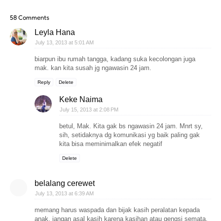
58 Comments
Leyla Hana
July 13, 2013 at 5:01 AM
biarpun ibu rumah tangga, kadang suka kecolongan juga
mak. kan kita susah jg ngawasin 24 jam.
Reply
Delete
Keke Naima
July 15, 2013 at 2:08 PM
betul, Mak. Kita gak bs ngawasin 24 jam. Mnrt sy,
sih, setidaknya dg komunikasi yg baik paling gak
kita bisa meminimalkan efek negatif
Delete
belalang cerewet
July 13, 2013 at 6:39 AM
memang harus waspada dan bijak kasih peralatan kepada
anak. jangan asal kasih karena kasihan atau gengsi semata.