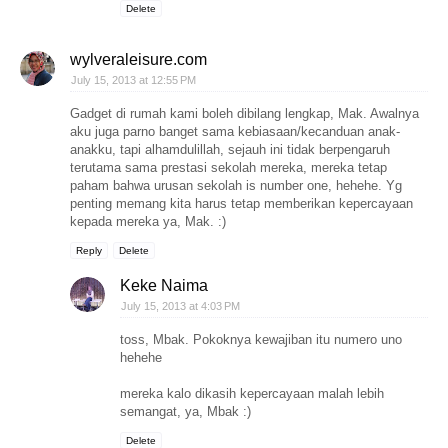
Delete
wylveraleisure.com
July 15, 2013 at 12:55 PM
Gadget di rumah kami boleh dibilang lengkap, Mak. Awalnya
aku juga parno banget sama kebiasaan/kecanduan anak-
anakku, tapi alhamdulillah, sejauh ini tidak berpengaruh
terutama sama prestasi sekolah mereka, mereka tetap
paham bahwa urusan sekolah is number one, hehehe. Yg
penting memang kita harus tetap memberikan kepercayaan
kepada mereka ya, Mak. :)
Reply
Delete
Keke Naima
July 15, 2013 at 4:03 PM
toss, Mbak. Pokoknya kewajiban itu numero uno
hehehe
mereka kalo dikasih kepercayaan malah lebih
semangat, ya, Mbak :)
Delete