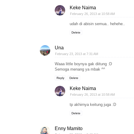
Keke Naima
February 26, 2013 at 10:58 AM
udah di abisin semua.. hehehe..
Delete
Una
February 23, 2013 at 7:31 AM
Waaa little boynya gak diitung :D
Semoga menang ya mbak ^^
Reply
Delete
Keke Naima
February 26, 2013 at 10:58 AM
tp akhirnya keitung juga :D
Delete
Enny Mamito