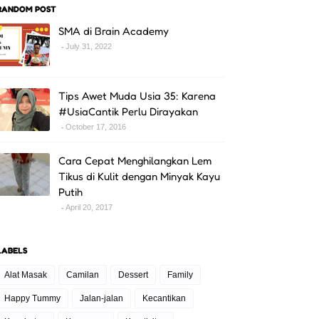
RANDOM POST
SMA di Brain Academy
July 31, 2022
Tips Awet Muda Usia 35: Karena
#UsiaCantik Perlu Dirayakan
October 17, 2016
Cara Cepat Menghilangkan Lem
Tikus di Kulit dengan Minyak Kayu
Putih
April 20, 2017
LABELS
Alat Masak
Camilan
Dessert
Family
Happy Tummy
Jalan-jalan
Kecantikan