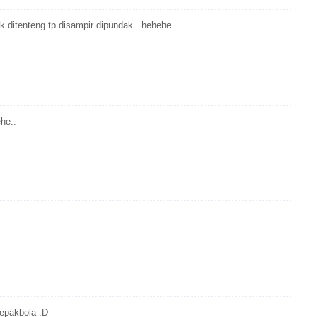
k ditenteng tp disampir dipundak.. hehehe..
he..
sepakbola :D