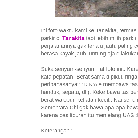
Ini foto waktu kami ke Tanakita, terma
parkir di
Tanakita
tapi lebih milih park
perjalanannya gak terlalu jauh, paling
berasa kayak jauh, untung aja dilakuk
Suka senyum-senyum liat foto ini.. Kar
kata pepatah "Berat sama dipikul, ringa
peribahasanya? :D
K'Aie membawa tas y
handuk, sepatu, dll). Keke bawa tas ber
berat walopun keliatan kecil.. Nai send
Sementara Chi
gak bawa apa-apa
bawa 
karena pas liburan itu menjelang UAS 
Keterangan :