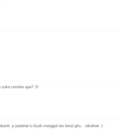
ie suka cemilan apa? :D
oank :p padahal si Ayah manggul tas berat gitu... wkwkwk :)