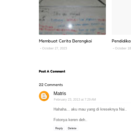
Membuat Cerita Berangkai
Pendidik
October 27, 2023
October 18
Post A Comment
22 Comments
Matris
February 23, 2013 at 7:29 AM
Hahaha... aku mau yang di kreseknya Nai..
Fotonya keren deh..
Reply
Delete