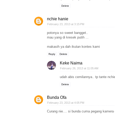
Delete
nchie hanie
February 23, 2013 at 3:15 PM
potonya so sweet bangget..
mau yang di kresek putih ...
makasih ya dah ikutan kontes kami
Reply
Delete
Keke Naima
February 26, 2013 at 11:05 AM
udah abis cemilannya.. tp tante nch
Delete
Bunda Ofa
February 23, 2013 at 4:05 PM
Curang nie.... si bunda cuma pegang kamera d