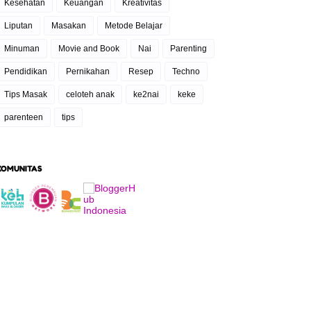
Kesehatan
Keuangan
Kreativitas
Liputan
Masakan
Metode Belajar
Minuman
Movie and Book
Nai
Parenting
Pendidikan
Pernikahan
Resep
Techno
Tips Masak
celoteh anak
ke2nai
keke
parenteen
tips
KOMUNITAS