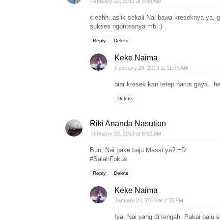
February 23, 2013 at 8:48 AM
cieehh..asiik sekali Nai bawa kreseknya ya, g
sukses ngontesnya mb :)
Reply
Delete
Keke Naima
February 26, 2013 at 11:03 AM
biar kresek kan tetep harus gaya.. he
Delete
Riki Ananda Nasution
February 23, 2013 at 8:52 AM
Bun, Nai pake baju Messi ya? =D
#SalahFokus
Reply
Delete
Keke Naima
January 24, 2023 at 2:35 PM
Iya, Nai yang di tengah. Pakai baju 