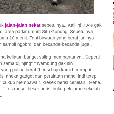
suk
jalan-jalan nekat
sebetulnya.. Kali ini K'Aie gak
ir di area parkir umum Situ Gunung. Sebetulnya
 cuma 10 menit. Tapi bawaan yang berat jadinya
an sambil ngobrol dan becanda-becanda juga..
ena keliatan banget saling membantunya.. Seperti
n sama dijinjing"
*nyambung gak sih
ang paling berat (berisi baju kami berempat,
isi aneka gadget dan peralatan mandi jadi tetep
iri cukup membawa 1 kresek berisi cemilan.. Hehe..
1 tas ransel besar berisi buku pelajaran sekolah
:D