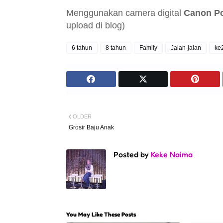
Menggunakan camera digital
Canon Po
upload di blog)
6 tahun
8 tahun
Family
Jalan-jalan
ke
OLDER
Grosir Baju Anak
Posted by
Keke Naima
You May Like These Posts