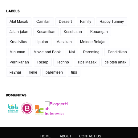
LABELS
Alat Masak
Camilan
Dessert
Family
Happy Tummy
Jalan-jalan
Kecantikan
Kesehatan
Keuangan
Kreativitas
Liputan
Masakan
Metode Belajar
Minuman
Movie and Book
Nai
Parenting
Pendidikan
Pernikahan
Resep
Techno
Tips Masak
celoteh anak
ke2nai
keke
parenteen
tips
KOMUNITAS
HOME
ABOUT
CONTACT US