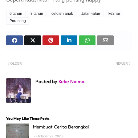
6 tahun
8 tahun
celoteh anak
Jalan-jalan
ke2nai
Parenting
OLDER
NEWER
Posted by
Keke Naima
You May Like These Posts
Membuat Cerita Berangkai
October 27, 2023