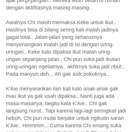
ajak pergi-pergian.. Mereka lebih betah di rumah
dengan aktifitasnya masing-masing..
Awalnya Chi masih memaksa Keke untuk ikut..
Hasilnya bisa di bilang sering kali malah jadinya
gagal total.. Jalan-jalan yang seharusnya
menyenangkan malah jadi di isi dengan uring-
uringan.. Keke kalo dipaksa ikut malah uring-
urigan sepanjang jalan.. Chi pun suka jadi ikutan
uring-uringan ngeliatnya.. akhirnya suka jadi ribut..
Pada manyun deh... Ah gak asik pokoknya..
K'Aie menyarankan lain kali kalo anak-anak gak
mau ikut ya gak usah dipaksa.. Nanti juga ada
masa-masanya, begitu kata K'Aie.. Chi gak
langsung nurut.. Tapi karena lagi-lagi seringkali jadi
heboh, Chi pun mulai berpikir untuk ngikutin saran
K'Aie.. Hmmmm... Cuma karena Chi emang suka