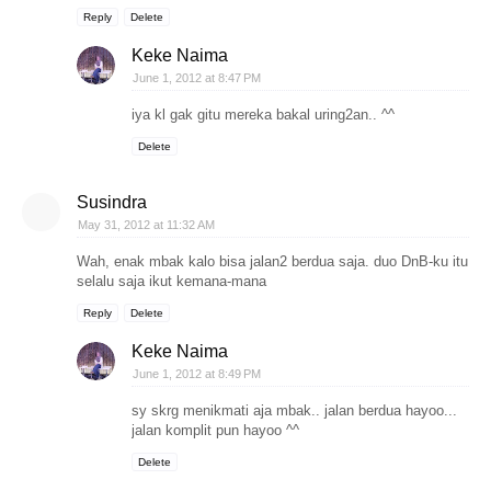
Reply
Delete
Keke Naima
June 1, 2012 at 8:47 PM
iya kl gak gitu mereka bakal uring2an.. ^^
Delete
Susindra
May 31, 2012 at 11:32 AM
Wah, enak mbak kalo bisa jalan2 berdua saja. duo DnB-ku itu
selalu saja ikut kemana-mana
Reply
Delete
Keke Naima
June 1, 2012 at 8:49 PM
sy skrg menikmati aja mbak.. jalan berdua hayoo...
jalan komplit pun hayoo ^^
Delete