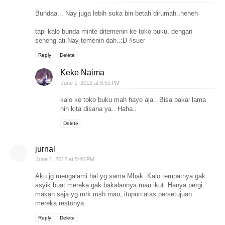
Bundaa... Nay juga lebih suka bin betah dirumah..heheh
tapi kalo bunda minte ditemenin ke toko buku, dengan
seneng ati Nay temenin dah..:D #suer
Reply
Delete
Keke Naima
June 1, 2012 at 8:51 PM
kalo ke toko buku mah hayo aja.. Bisa bakal lama
nih kita disana ya.. Haha..
Delete
jurnal
June 1, 2012 at 5:46 PM
Aku jg mengalami hal yg sama Mbak. Kalo tempatnya gak
asyik buat mereka gak bakalannya mau ikut. Hanya pergi
makan saja yg mrk msh mau, itupun atas persetujuan
mereka restonya
Reply
Delete