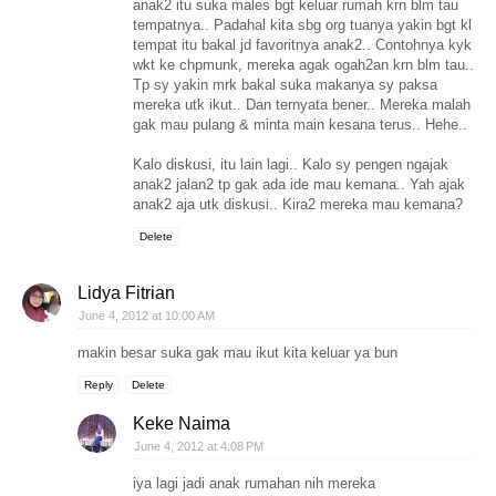
anak2 itu suka males bgt keluar rumah krn blm tau
tempatnya.. Padahal kita sbg org tuanya yakin bgt kl
tempat itu bakal jd favoritnya anak2.. Contohnya kyk
wkt ke chpmunk, mereka agak ogah2an krn blm tau..
Tp sy yakin mrk bakal suka makanya sy paksa
mereka utk ikut.. Dan ternyata bener.. Mereka malah
gak mau pulang & minta main kesana terus.. Hehe..
Kalo diskusi, itu lain lagi.. Kalo sy pengen ngajak
anak2 jalan2 tp gak ada ide mau kemana.. Yah ajak
anak2 aja utk diskusi.. Kira2 mereka mau kemana?
Delete
Lidya Fitrian
June 4, 2012 at 10:00 AM
makin besar suka gak mau ikut kita keluar ya bun
Reply
Delete
Keke Naima
June 4, 2012 at 4:08 PM
iya lagi jadi anak rumahan nih mereka