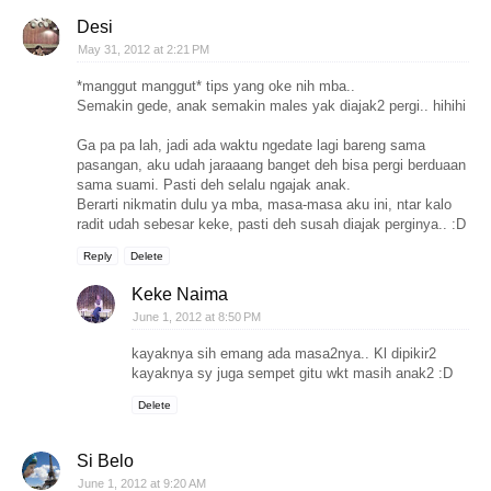
Desi
May 31, 2012 at 2:21 PM
*manggut manggut* tips yang oke nih mba..
Semakin gede, anak semakin males yak diajak2 pergi.. hihihi
Ga pa pa lah, jadi ada waktu ngedate lagi bareng sama
pasangan, aku udah jaraaang banget deh bisa pergi berduaan
sama suami. Pasti deh selalu ngajak anak.
Berarti nikmatin dulu ya mba, masa-masa aku ini, ntar kalo
radit udah sebesar keke, pasti deh susah diajak perginya.. :D
Reply
Delete
Keke Naima
June 1, 2012 at 8:50 PM
kayaknya sih emang ada masa2nya.. Kl dipikir2
kayaknya sy juga sempet gitu wkt masih anak2 :D
Delete
Si Belo
June 1, 2012 at 9:20 AM