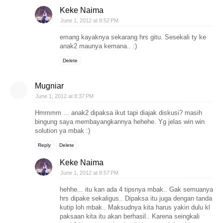
Keke Naima
June 1, 2012 at 8:52 PM
emang kayaknya sekarang hrs gitu. Sesekali ty ke
anak2 maunya kemana.. :)
Delete
Mugniar
June 1, 2012 at 8:37 PM
Hmmmm ... anak2 dipaksa ikut tapi diajak diskusi? masih
bingung saya membayangkannya hehehe. Yg jelas win win
solution ya mbak :)
Reply
Delete
Keke Naima
June 1, 2012 at 8:57 PM
hehhe... itu kan ada 4 tipsnya mbak.. Gak semuanya
hrs dipake sekaligus.. Dipaksa itu juga dengan tanda
kutip loh mbak.. Maksudnya kita harus yakin dulu kl
paksaan kita itu akan berhasil.. Karena seingkali