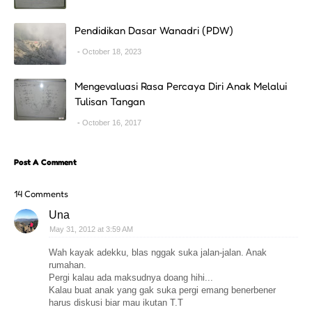
Pendidikan Dasar Wanadri (PDW)
October 18, 2023
Mengevaluasi Rasa Percaya Diri Anak Melalui
Tulisan Tangan
October 16, 2017
Post A Comment
14 Comments
Una
May 31, 2012 at 3:59 AM
Wah kayak adekku, blas nggak suka jalan-jalan. Anak
rumahan.
Pergi kalau ada maksudnya doang hihi...
Kalau buat anak yang gak suka pergi emang benerbener
harus diskusi biar mau ikutan T.T