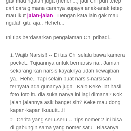
gak mau ngalah juga (heheh...) jadi Chi pun tetep
cari cara gimana caranya supaya anak-anak tetep
mau ikut
jalan-jalan
.. Dengan kata lain gak mau
ngalah gitu aja.. Heheh...
Ini tips berdasarkan pengalaman Chi pribadi..
Wajib Narsis!! -- Di tas Chi selalu bawa kamera
pocket.. Tujuannya untuk bernarsis ria.. Jaman
sekarang kan narsis kayaknya udah kewajiban
ya.. Hehe.. Tapi selain buat narsis-narsisan
ternyata ada gunanya juga.. Kalo Keke liat hasil
foto-foto itu dia suka nanya ini lagi dimana? Kok
jalan-jalannya asik banget sih? Keke mau dong
kapan-kapan ikuuutt...!!
Cerita yang seru-seru -- Tips nomer 2 ini bisa
di gabungin sama yang nomer satu.. Biasanya