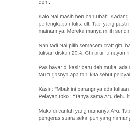
deh..
Kalo Nai masih berubah-ubah. Kadang
perlengkapan tulis, dll. Tapi yang pasti
mainannya. Mereka manya milih sendiri
Nah tadi Nai pilih semacem craft gitu 
tulisan diskon 20%. Chi pikir lumayan 
Pas bayar di kasir baru deh mukai ada m
tau tugasnya apa tapi kita sebut pelayan
Kasir : "Mbak ini barangnya ada tulisa
Pelayan toko : "Tanya sama A*u deh.. i
Maka di carilah yang namanya A*u. Tap
pengeras suara sekalipun yang naman