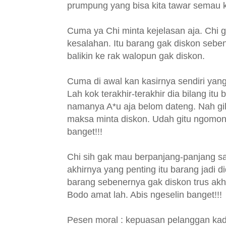
prumpung yang bisa kita tawar semau k
Cuma ya Chi minta kejelasan aja. Chi 
kesalahan. Itu barang gak diskon seben
balikin ke rak walopun gak diskon.
Cuma di awal kan kasirnya sendiri yan
Lah kok terakhir-terakhir dia bilang it
namanya A*u aja belom dateng. Nah gili
maksa minta diskon. Udah gitu ngomon
banget!!!
Chi sih gak mau berpanjang-panjang sam
akhirnya yang penting itu barang jadi di
barang sebenernya gak diskon trus akhi
Bodo amat lah. Abis ngeselin banget!!!
Pesen moral : kepuasan pelanggan kad