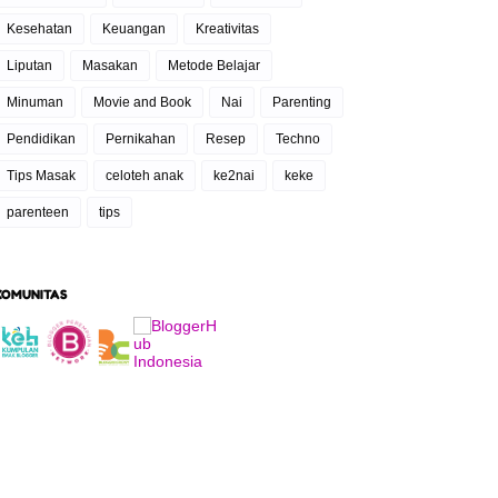
Kesehatan
Keuangan
Kreativitas
Liputan
Masakan
Metode Belajar
Minuman
Movie and Book
Nai
Parenting
Pendidikan
Pernikahan
Resep
Techno
Tips Masak
celoteh anak
ke2nai
keke
parenteen
tips
KOMUNITAS