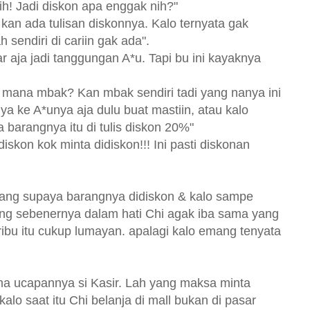
ih! Jadi diskon apa enggak nih?"
 kan ada tulisan diskonnya. Kalo ternyata gak
 sendiri di cariin gak ada".
ar aja jadi tanggungan A*u. Tapi bu ini kayaknya
i mana mbak? Kan mbak sendiri tadi yang nanya ini
a ke A*unya aja dulu buat mastiin, atau kalo
barangnya itu di tulis diskon 20%"
iskon kok minta didiskon!!! Ini pasti diskonan
bilang supaya barangnya didiskon & kalo sampe
ung sebenernya dalam hati Chi agak iba sama yang
ibu itu cukup lumayan. apalagi kalo emang tenyata
ma ucapannya si Kasir. Lah yang maksa minta
alo saat itu Chi belanja di mall bukan di pasar