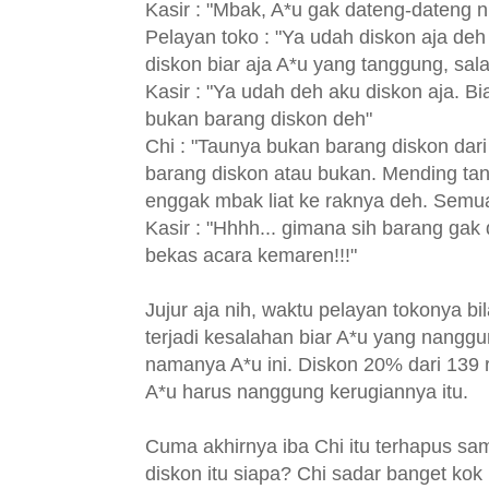
Kasir : "Mbak, A*u gak dateng-dateng n
Pelayan toko : "Ya udah diskon aja deh
diskon biar aja A*u yang tanggung, salah
Kasir : "Ya udah deh aku diskon aja. Bi
bukan barang diskon deh"
Chi : "Taunya bukan barang diskon dar
barang diskon atau bukan. Mending tany
enggak mbak liat ke raknya deh. Semua 
Kasir : "Hhhh... gimana sih barang gak d
bekas acara kemaren!!!"
Jujur aja nih, waktu pelayan tokonya 
terjadi kesalahan biar A*u yang nangg
namanya A*u ini. Diskon 20% dari 139 r
A*u harus nanggung kerugiannya itu.
Cuma akhirnya iba Chi itu terhapus sa
diskon itu siapa? Chi sadar banget kok k