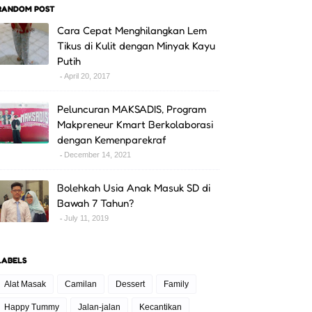
RANDOM POST
Cara Cepat Menghilangkan Lem
Tikus di Kulit dengan Minyak Kayu
Putih
April 20, 2017
Peluncuran MAKSADIS, Program
Makpreneur Kmart Berkolaborasi
dengan Kemenparekraf
December 14, 2021
Bolehkah Usia Anak Masuk SD di
Bawah 7 Tahun?
July 11, 2019
LABELS
Alat Masak
Camilan
Dessert
Family
Happy Tummy
Jalan-jalan
Kecantikan