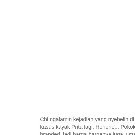
Chi ngalamin kejadian yang nyebelin d
kasus kayak Prita lagi. Hehehe... Poko
branded, jadi harga-harganya juga lumaya