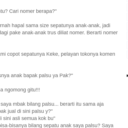
ntu? Cari nomer berapa?"
nah hapal sama size sepatunya anak-anak, jadi
agi pake anak-anak trus diliat nomer. Berarti nomer
kami copot sepatunya Keke, pelayan tokonya komen
snya anak bapak palsu ya Pak?"
ia ngomong gitu!!!
aya mbak bilang palsu... berarti itu sama aja
 jual di sini palsu y?"
i sini asli semua kok bu"
bisa-bisanya bilang sepatu anak saya palsu? Saya