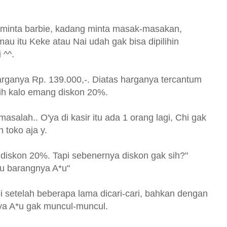
 minta barbie, kadang minta masak-masakan,
 mau itu Keke atau Nai udah gak bisa dipilihin
 ^^.
harganya Rp. 139.000,-. Diatas harganya tercantum
nih kalo emang diskon 20%.
asalah.. O'ya di kasir itu ada 1 orang lagi, Chi gak
 toko aja y.
n diskon 20%. Tapi sebenernya diskon gak sih?"
tu barangnya A*u"
i setelah beberapa lama dicari-cari, bahkan dengan
ya A*u gak muncul-muncul.