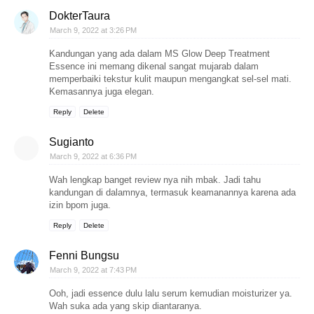
DokterTaura
March 9, 2022 at 3:26 PM
Kandungan yang ada dalam MS Glow Deep Treatment
Essence ini memang dikenal sangat mujarab dalam
memperbaiki tekstur kulit maupun mengangkat sel-sel mati.
Kemasannya juga elegan.
Reply
Delete
Sugianto
March 9, 2022 at 6:36 PM
Wah lengkap banget review nya nih mbak. Jadi tahu
kandungan di dalamnya, termasuk keamanannya karena ada
izin bpom juga.
Reply
Delete
Fenni Bungsu
March 9, 2022 at 7:43 PM
Ooh, jadi essence dulu lalu serum kemudian moisturizer ya.
Wah suka ada yang skip diantaranya.