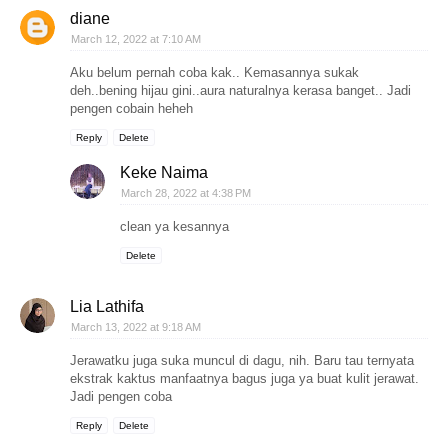
diane
March 12, 2022 at 7:10 AM
Aku belum pernah coba kak.. Kemasannya sukak
deh..bening hijau gini..aura naturalnya kerasa banget.. Jadi
pengen cobain heheh
Reply
Delete
Keke Naima
March 28, 2022 at 4:38 PM
clean ya kesannya
Delete
Lia Lathifa
March 13, 2022 at 9:18 AM
Jerawatku juga suka muncul di dagu, nih. Baru tau ternyata
ekstrak kaktus manfaatnya bagus juga ya buat kulit jerawat.
Jadi pengen coba
Reply
Delete