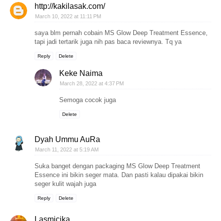
http://kakilasak.com/
March 10, 2022 at 11:11 PM
saya blm pernah cobain MS Glow Deep Treatment Essence,
tapi jadi tertarik juga nih pas baca reviewnya. Tq ya
Reply
Delete
Keke Naima
March 28, 2022 at 4:37 PM
Semoga cocok juga
Delete
Dyah Ummu AuRa
March 11, 2022 at 5:19 AM
Suka banget dengan packaging MS Glow Deep Treatment
Essence ini bikin seger mata. Dan pasti kalau dipakai bikin
seger kulit wajah juga
Reply
Delete
Lasmicika