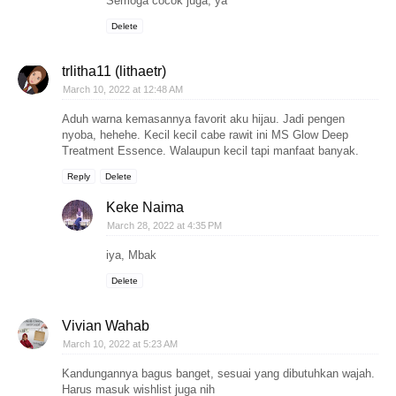
Semoga cocok juga, ya
Delete
trlitha11 (lithaetr)
March 10, 2022 at 12:48 AM
Aduh warna kemasannya favorit aku hijau. Jadi pengen
nyoba, hehehe. Kecil kecil cabe rawit ini MS Glow Deep
Treatment Essence. Walaupun kecil tapi manfaat banyak.
Reply
Delete
Keke Naima
March 28, 2022 at 4:35 PM
iya, Mbak
Delete
Vivian Wahab
March 10, 2022 at 5:23 AM
Kandungannya bagus banget, sesuai yang dibutuhkan wajah.
Harus masuk wishlist juga nih