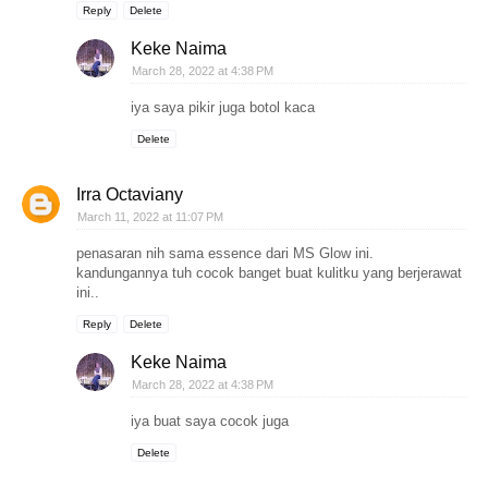
Reply
Delete
Keke Naima
March 28, 2022 at 4:38 PM
iya saya pikir juga botol kaca
Delete
Irra Octaviany
March 11, 2022 at 11:07 PM
penasaran nih sama essence dari MS Glow ini.
kandungannya tuh cocok banget buat kulitku yang berjerawat
ini..
Reply
Delete
Keke Naima
March 28, 2022 at 4:38 PM
iya buat saya cocok juga
Delete