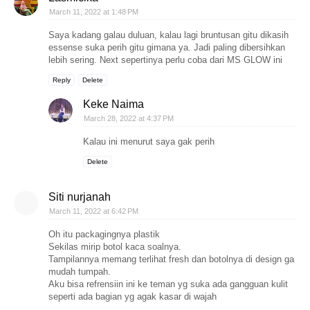
March 11, 2022 at 1:48 PM
Saya kadang galau duluan, kalau lagi bruntusan gitu dikasih
essense suka perih gitu gimana ya. Jadi paling dibersihkan
lebih sering. Next sepertinya perlu coba dari MS GLOW ini
Reply
Delete
Keke Naima
March 28, 2022 at 4:37 PM
Kalau ini menurut saya gak perih
Delete
Siti nurjanah
March 11, 2022 at 6:42 PM
Oh itu packagingnya plastik
Sekilas mirip botol kaca soalnya.
Tampilannya memang terlihat fresh dan botolnya di design ga
mudah tumpah.
Aku bisa refrensiin ini ke teman yg suka ada gangguan kulit
seperti ada bagian yg agak kasar di wajah