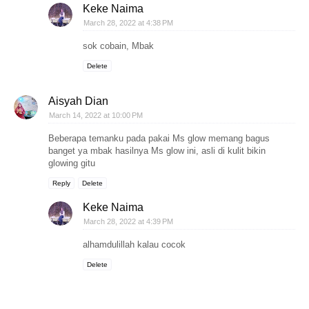
Keke Naima
March 28, 2022 at 4:38 PM
sok cobain, Mbak
Delete
Aisyah Dian
March 14, 2022 at 10:00 PM
Beberapa temanku pada pakai Ms glow memang bagus
banget ya mbak hasilnya Ms glow ini, asli di kulit bikin
glowing gitu
Reply
Delete
Keke Naima
March 28, 2022 at 4:39 PM
alhamdulillah kalau cocok
Delete