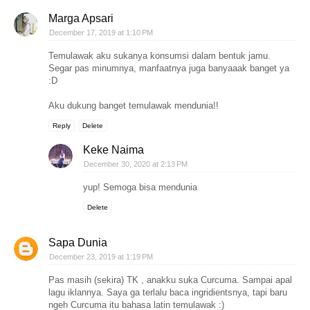
Marga Apsari
December 17, 2019 at 1:10 PM
Temulawak aku sukanya konsumsi dalam bentuk jamu.
Segar pas minumnya, manfaatnya juga banyaaak banget ya
:D
Aku dukung banget temulawak mendunia!!
Reply
Delete
Keke Naima
December 30, 2020 at 2:13 PM
yup! Semoga bisa mendunia
Delete
Sapa Dunia
December 23, 2019 at 1:19 PM
Pas masih (sekira) TK , anakku suka Curcuma. Sampai apal
lagu iklannya. Saya ga terlalu baca ingridientsnya, tapi baru
ngeh Curcuma itu bahasa latin temulawak :)