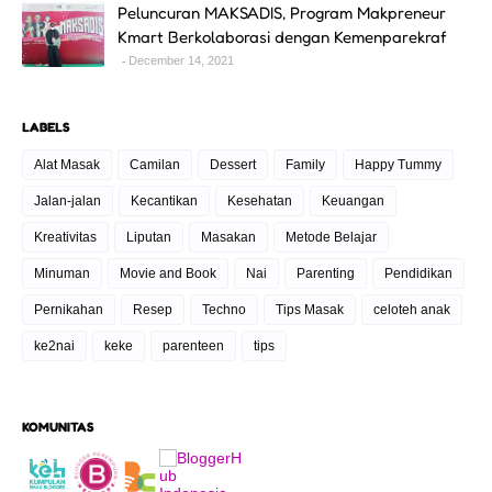
Peluncuran MAKSADIS, Program Makpreneur
Kmart Berkolaborasi dengan Kemenparekraf
December 14, 2021
LABELS
Alat Masak
Camilan
Dessert
Family
Happy Tummy
Jalan-jalan
Kecantikan
Kesehatan
Keuangan
Kreativitas
Liputan
Masakan
Metode Belajar
Minuman
Movie and Book
Nai
Parenting
Pendidikan
Pernikahan
Resep
Techno
Tips Masak
celoteh anak
ke2nai
keke
parenteen
tips
KOMUNITAS