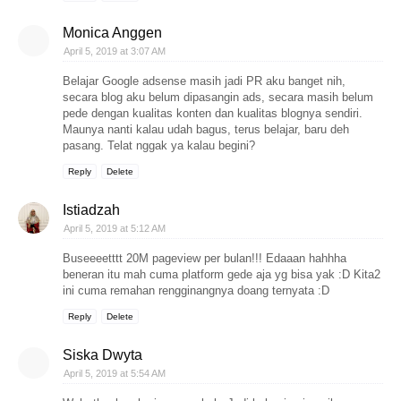
Monica Anggen
April 5, 2019 at 3:07 AM
Belajar Google adsense masih jadi PR aku banget nih,
secara blog aku belum dipasangin ads, secara masih belum
pede dengan kualitas konten dan kualitas blognya sendiri.
Maunya nanti kalau udah bagus, terus belajar, baru deh
pasang. Telat nggak ya kalau begini?
Reply
Delete
Istiadzah
April 5, 2019 at 5:12 AM
Buseeeetttt 20M pageview per bulan!!! Edaaan hahhha
beneran itu mah cuma platform gede aja yg bisa yak :D Kita2
ini cuma remahan rengginangnya doang ternyata :D
Reply
Delete
Siska Dwyta
April 5, 2019 at 5:54 AM