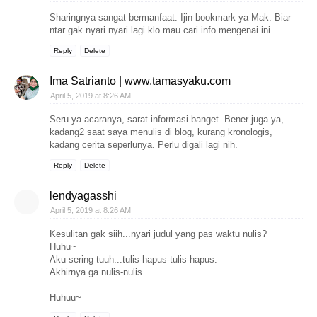
Sharingnya sangat bermanfaat. Ijin bookmark ya Mak. Biar
ntar gak nyari nyari lagi klo mau cari info mengenai ini.
Reply
Delete
Ima Satrianto | www.tamasyaku.com
April 5, 2019 at 8:26 AM
Seru ya acaranya, sarat informasi banget. Bener juga ya,
kadang2 saat saya menulis di blog, kurang kronologis,
kadang cerita seperlunya. Perlu digali lagi nih.
Reply
Delete
lendyagasshi
April 5, 2019 at 8:26 AM
Kesulitan gak siih...nyari judul yang pas waktu nulis?
Huhu~
Aku sering tuuh...tulis-hapus-tulis-hapus.
Akhirnya ga nulis-nulis...
Huhuu~