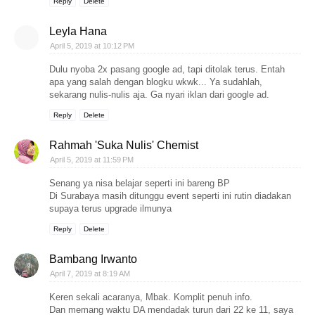
Reply
Delete
Leyla Hana
April 5, 2019 at 10:12 PM
Dulu nyoba 2x pasang google ad, tapi ditolak terus. Entah
apa yang salah dengan blogku wkwk... Ya sudahlah,
sekarang nulis-nulis aja. Ga nyari iklan dari google ad.
Reply
Delete
Rahmah 'Suka Nulis' Chemist
April 5, 2019 at 11:59 PM
Senang ya nisa belajar seperti ini bareng BP
Di Surabaya masih ditunggu event seperti ini rutin diadakan
supaya terus upgrade ilmunya
Reply
Delete
Bambang Irwanto
April 7, 2019 at 8:19 AM
Keren sekali acaranya, Mbak. Komplit penuh info.
Dan memang waktu DA mendadak turun dari 22 ke 11, saya