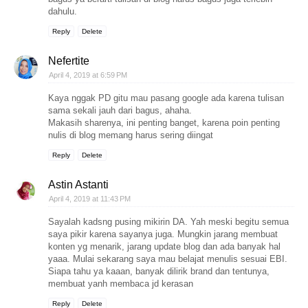
dahulu.
Reply
Delete
Nefertite
April 4, 2019 at 6:59 PM
Kaya nggak PD gitu mau pasang google ada karena tulisan
sama sekali jauh dari bagus, ahaha.
Makasih sharenya, ini penting banget, karena poin penting
nulis di blog memang harus sering diingat
Reply
Delete
Astin Astanti
April 4, 2019 at 11:43 PM
Sayalah kadsng pusing mikirin DA. Yah meski begitu semua
saya pikir karena sayanya juga. Mungkin jarang membuat
konten yg menarik, jarang update blog dan ada banyak hal
yaaa. Mulai sekarang saya mau belajat menulis sesuai EBI.
Siapa tahu ya kaaan, banyak dilirik brand dan tentunya,
membuat yanh membaca jd kerasan
Reply
Delete