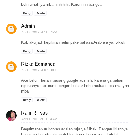
beli rumah ya mba hihhihihi. Kerennnn banget.
Reply
Delete
Admin
April 2, 2019 at 11:17 PM
Kok aku jadi kepikiran nulis pake bahasa Arab aja ya. wkwk.
Reply
Delete
Rizka Edmanda
April 3, 2019 at 6:45 PM
Aku belum berani pasang google ads nih, karena ga paham
ngurusnya tapi nanti pengen belajar hehe makasi tips nya yaa
mba
Reply
Delete
Rani R Tyas
April 4, 2019 at 11:14 AM
Bagaimanapun konten adalah raja ya Mbak. Pengen iklannya
bagus ya berarti tulisan di blog harus bagus juga terlebih