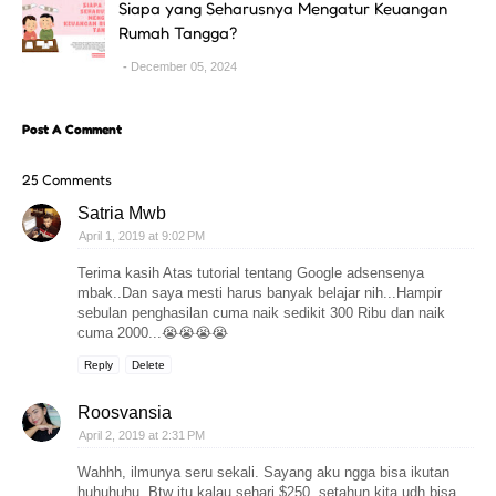
Siapa yang Seharusnya Mengatur Keuangan
Rumah Tangga?
December 05, 2024
Post A Comment
25 Comments
Satria Mwb
April 1, 2019 at 9:02 PM
Terima kasih Atas tutorial tentang Google adsensenya
mbak..Dan saya mesti harus banyak belajar nih...Hampir
sebulan penghasilan cuma naik sedikit 300 Ribu dan naik
cuma 2000...😭😭😭😭
Reply
Delete
Roosvansia
April 2, 2019 at 2:31 PM
Wahhh, ilmunya seru sekali. Sayang aku ngga bisa ikutan
huhuhuhu. Btw itu kalau sehari $250, setahun kita udh bisa