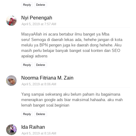
Reply
Delete
Nyi Penengah
April 5, 2019 at 7:57 AM
MasyaAllah ini acara bertabur ilmu banget ya Mba
seru! Semoga di daerah lekas ada, hehehe jangan di kota
melulu ya BPN pengen juga ke daerah dong hehehe. Aku
masih perlu belajar banyak banget soal konten dan SEO
apalagi adsens
Reply
Delete
Noorma Fitriana M. Zain
April 5, 2019 at 8:06 AM
Yang sampai sekwrang aku belum paham itu bagaimana
menerapkan google ads biar maksimal.hahaaha. aku mah
lemah banget soal.beginian
Reply
Delete
Ida Raihan
April 5, 2019 at 8:16 AM