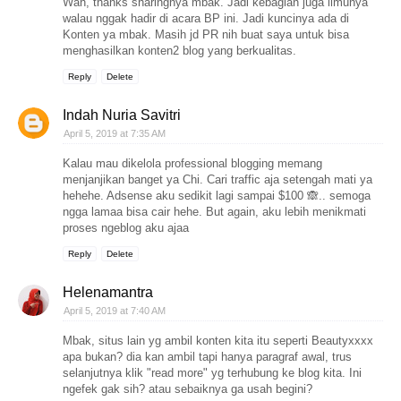
Wah, thanks sharingnya mbak. Jadi kebagian juga ilmunya
walau nggak hadir di acara BP ini. Jadi kuncinya ada di
Konten ya mbak. Masih jd PR nih buat saya untuk bisa
menghasilkan konten2 blog yang berkualitas.
Reply
Delete
Indah Nuria Savitri
April 5, 2019 at 7:35 AM
Kalau mau dikelola professional blogging memang
menjanjikan banget ya Chi. Cari traffic aja setengah mati ya
hehehe. Adsense aku sedikit lagi sampai $100 🙈.. semoga
ngga lamaa bisa cair hehe. But again, aku lebih menikmati
proses ngeblog aku ajaa
Reply
Delete
Helenamantra
April 5, 2019 at 7:40 AM
Mbak, situs lain yg ambil konten kita itu seperti Beautyxxxx
apa bukan? dia kan ambil tapi hanya paragraf awal, trus
selanjutnya klik "read more" yg terhubung ke blog kita. Ini
ngefek gak sih? atau sebaiknya ga usah begini?