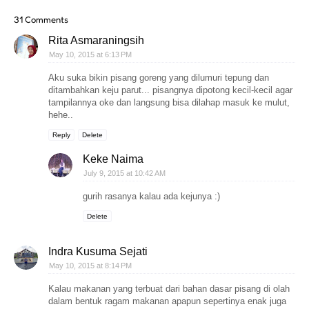
31 Comments
Rita Asmaraningsih
May 10, 2015 at 6:13 PM
Aku suka bikin pisang goreng yang dilumuri tepung dan
ditambahkan keju parut... pisangnya dipotong kecil-kecil agar
tampilannya oke dan langsung bisa dilahap masuk ke mulut,
hehe..
Reply
Delete
Keke Naima
July 9, 2015 at 10:42 AM
gurih rasanya kalau ada kejunya :)
Delete
Indra Kusuma Sejati
May 10, 2015 at 8:14 PM
Kalau makanan yang terbuat dari bahan dasar pisang di olah
dalam bentuk ragam makanan apapun sepertinya enak juga