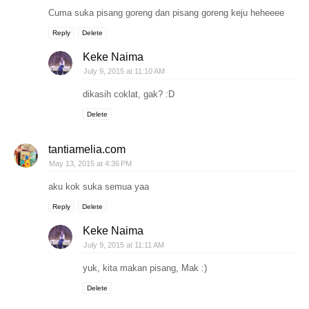
Cuma suka pisang goreng dan pisang goreng keju heheeee
Reply
Delete
Keke Naima
July 9, 2015 at 11:10 AM
dikasih coklat, gak? :D
Delete
tantiamelia.com
May 13, 2015 at 4:36 PM
aku kok suka semua yaa
Reply
Delete
Keke Naima
July 9, 2015 at 11:11 AM
yuk, kita makan pisang, Mak :)
Delete