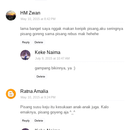
HM Zwan
May 10, 2015 at 8:42 PM
lama banget saya nggak makan keripik pisang,aku seringnya
pisang goreng sama pisang rebus mak hehehe
Reply
Delete
Keke Naima
July 9, 2015 at 10:47 AM
gampang bikinnya, ya :)
Delete
Ratna Amalia
May 10, 2015 at 9:24 PM
Pisang susu keju itu kesukaan anak-anak juga. Kalo
emaknya, pisang goyeng aja ^_^
Reply
Delete