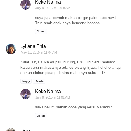
Keke Naima
July 9, 2015 at 10:58 AM
saya juga pernah makan pisgor pake cabe rawit.
Trus anak-anak saya bengong hahaha
Delete
Lyliana Thia
May 11, 2015 at 11:04 AM
Kalau saya suka es palu butung, Chi... ini versi manado..
kalau versi makasarnya ada es pisang hijau.. hehehe... tapi
semua olahan pisang di atas mah saya suka.. :-D
Reply
Delete
Keke Naima
July 9, 2015 at 11:01 AM
saya belum pernah coba yang versi Manado :)
Delete
Desi