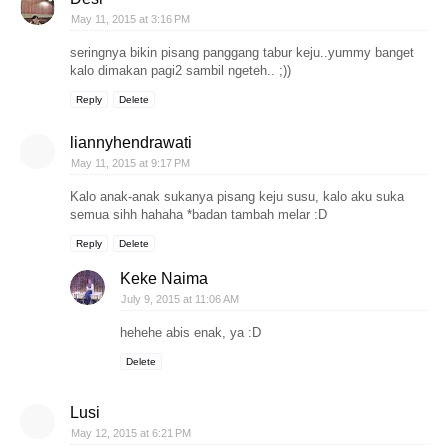
May 11, 2015 at 3:16 PM
seringnya bikin pisang panggang tabur keju..yummy banget
kalo dimakan pagi2 sambil ngeteh.. ;))
Reply
Delete
liannyhendrawati
May 11, 2015 at 9:17 PM
Kalo anak-anak sukanya pisang keju susu, kalo aku suka
semua sihh hahaha *badan tambah melar :D
Reply
Delete
Keke Naima
July 9, 2015 at 11:06 AM
hehehe abis enak, ya :D
Delete
Lusi
May 12, 2015 at 6:21 PM