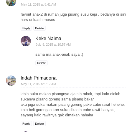
May 11, 2015 at 8:41 AM
favorit anak2 di rumah juga pisang susu keju , bedanya di sini
hars di kasih meses
Reply
Delete
Keke Naima
July 9, 2015 at 10:57 AM
sama ma anak-anak saya :)
Delete
Indah Primadona
May 11, 2015 at 9:17 AM
lebih suka makan pisangnya aja sih mbak, tapi kalo diolah
sukanya pisang goreng sama pisang bakar
aku juga suka makan pisang goreng pake cabe rawit hehehe,
kalo beli gorengan kan suka dikasih cabe rawit banyak,
sayang kalo rawitnya gak dimakan hahaha
Reply
Delete