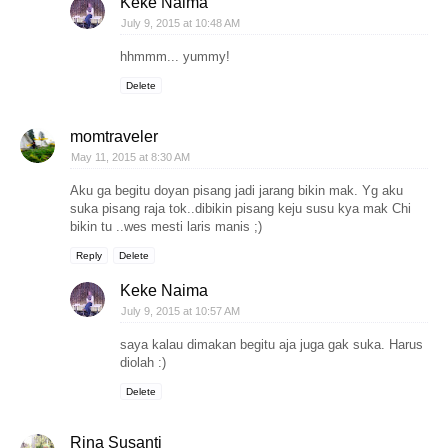
Keke Naima
July 9, 2015 at 10:48 AM
hhmmm... yummy!
Delete
momtraveler
May 11, 2015 at 8:30 AM
Aku ga begitu doyan pisang jadi jarang bikin mak. Yg aku
suka pisang raja tok..dibikin pisang keju susu kya mak Chi
bikin tu ..wes mesti laris manis ;)
Reply
Delete
Keke Naima
July 9, 2015 at 10:57 AM
saya kalau dimakan begitu aja juga gak suka. Harus
diolah :)
Delete
Rina Susanti