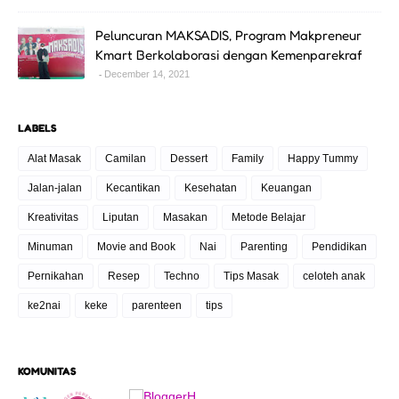
Peluncuran MAKSADIS, Program Makpreneur
Kmart Berkolaborasi dengan Kemenparekraf
December 14, 2021
LABELS
Alat Masak
Camilan
Dessert
Family
Happy Tummy
Jalan-jalan
Kecantikan
Kesehatan
Keuangan
Kreativitas
Liputan
Masakan
Metode Belajar
Minuman
Movie and Book
Nai
Parenting
Pendidikan
Pernikahan
Resep
Techno
Tips Masak
celoteh anak
ke2nai
keke
parenteen
tips
KOMUNITAS