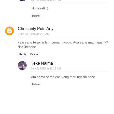
nikmaaatt :)
Delete
Christanty Putri Arty
June 23, 2015 at 6:51 AM
kalo yang terakhir blm pernah nyoba. Ada yang mau ngasi ??
*lho?hehehe
Reply
Delete
Keke Naima
July 9, 2015 at 11:15 AM
kita sama-sama cari yang mau ngasih hehe
Delete