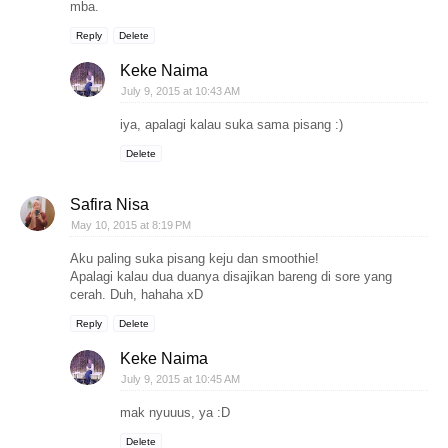
mba.
Reply
Delete
Keke Naima
July 9, 2015 at 10:43 AM
iya, apalagi kalau suka sama pisang :)
Delete
Safira Nisa
May 10, 2015 at 8:19 PM
Aku paling suka pisang keju dan smoothie!
Apalagi kalau dua duanya disajikan bareng di sore yang
cerah. Duh, hahaha xD
Reply
Delete
Keke Naima
July 9, 2015 at 10:45 AM
mak nyuuus, ya :D
Delete