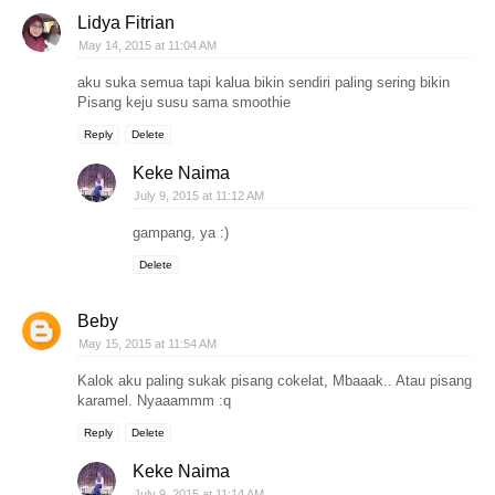
Lidya Fitrian
May 14, 2015 at 11:04 AM
aku suka semua tapi kalua bikin sendiri paling sering bikin
Pisang keju susu sama smoothie
Reply
Delete
Keke Naima
July 9, 2015 at 11:12 AM
gampang, ya :)
Delete
Beby
May 15, 2015 at 11:54 AM
Kalok aku paling sukak pisang cokelat, Mbaaak.. Atau pisang
karamel. Nyaaammm :q
Reply
Delete
Keke Naima
July 9, 2015 at 11:14 AM