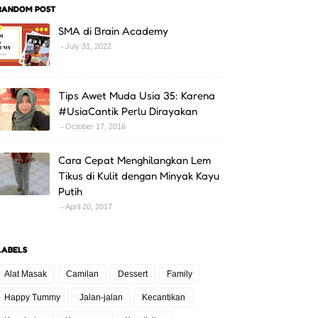
RANDOM POST
SMA di Brain Academy
July 31, 2022
Tips Awet Muda Usia 35: Karena
#UsiaCantik Perlu Dirayakan
October 17, 2016
Cara Cepat Menghilangkan Lem
Tikus di Kulit dengan Minyak Kayu
Putih
April 20, 2017
LABELS
Alat Masak
Camilan
Dessert
Family
Happy Tummy
Jalan-jalan
Kecantikan