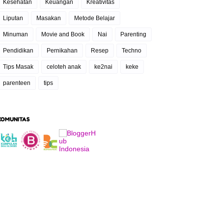
Kesehatan
Keuangan
Kreativitas
Liputan
Masakan
Metode Belajar
Minuman
Movie and Book
Nai
Parenting
Pendidikan
Pernikahan
Resep
Techno
Tips Masak
celoteh anak
ke2nai
keke
parenteen
tips
KOMUNITAS