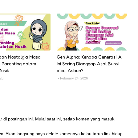
 dan Nostalgia Masa
Gen Alpha: Kenapa Generasi 'A'
lm Parenting dalam
Ini Sering Dianggap Asal Bunyi
Musik
alias Asbun?
026
February 24, 2026
di postingan ini. Mulai saat ini, setiap komen yang masuk,
, ya. Akan langsung saya delete komennya kalau taruh link hidup.