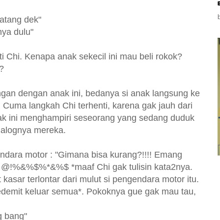
atang dek"
nya dulu"
i Chi. Kenapa anak sekecil ini mau beli rokok?
?
ngan dengan anak ini, bedanya si anak langsung ke
. Cuma langkah Chi terhenti, karena gak jauh dari
anak ini menghampiri seseorang yang sedang duduk
dialognya mereka.
dara motor : "Gimana bisa kurang?!!!! Emang
tuh @!%&%$%*&%$ *maaf Chi gak tulisin kata2nya.
kasar terlontar dari mulut si pengendara motor itu.
demit keluar semua*. Pokoknya gue gak mau tau,
g bang"