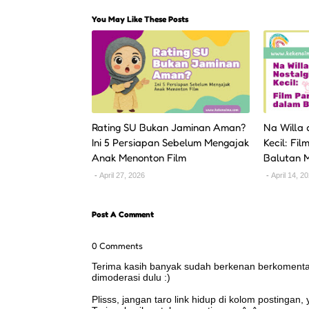
You May Like These Posts
Rating SU Bukan Jaminan Aman?
Na Willa
Ini 5 Persiapan Sebelum Mengajak
Kecil: Fi
Anak Menonton Film
Balutan 
April 27, 2026
April 14, 2
Post A Comment
0 Comments
Terima kasih banyak sudah berkenan berkomentar 
dimoderasi dulu :)
Plisss, jangan taro link hidup di kolom postingan