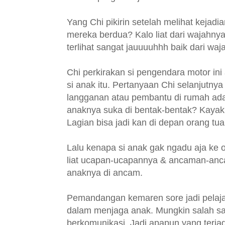
Yang Chi pikirin setelah melihat keja
mereka berdua? Kalo liat dari wajahny
terlihat sangat jauuuuhhh baik dari w
Chi perkirakan si pengendara motor in
si anak itu. Pertanyaan Chi selanjutnya
langganan atau pembantu di rumah adal
anaknya suka di bentak-bentak? Kayakn
Lagian bisa jadi kan di depan orang tu
Lalu kenapa si anak gak ngadu aja ke o
liat ucapan-ucapannya & ancaman-anca
anaknya di ancam.
Pemandangan kemaren sore jadi pelajara
dalam menjaga anak. Mungkin salah sa
berkomunikasi. Jadi apapun yang terjad