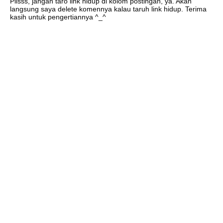
Plisss, jangan taro link hidup di kolom postingan, ya. Akan
langsung saya delete komennya kalau taruh link hidup. Terima
kasih untuk pengertiannya ^_^