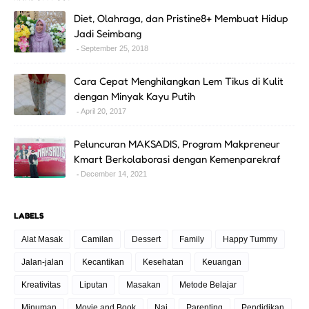
Diet, Olahraga, dan Pristine8+ Membuat Hidup
Jadi Seimbang
September 25, 2018
Cara Cepat Menghilangkan Lem Tikus di Kulit
dengan Minyak Kayu Putih
April 20, 2017
Peluncuran MAKSADIS, Program Makpreneur
Kmart Berkolaborasi dengan Kemenparekraf
December 14, 2021
LABELS
Alat Masak
Camilan
Dessert
Family
Happy Tummy
Jalan-jalan
Kecantikan
Kesehatan
Keuangan
Kreativitas
Liputan
Masakan
Metode Belajar
Minuman
Movie and Book
Nai
Parenting
Pendidikan