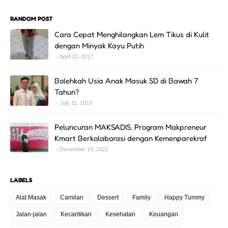
RANDOM POST
Cara Cepat Menghilangkan Lem Tikus di Kulit
dengan Minyak Kayu Putih
April 20, 2017
Bolehkah Usia Anak Masuk SD di Bawah 7
Tahun?
July 11, 2019
Peluncuran MAKSADIS, Program Makpreneur
Kmart Berkolaborasi dengan Kemenparekraf
December 14, 2021
LABELS
Alat Masak
Camilan
Dessert
Family
Happy Tummy
Jalan-jalan
Kecantikan
Kesehatan
Keuangan