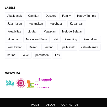
LABELS
Alat Masak
Camilan
Dessert
Family
Happy Tummy
Jalan-jalan
Kecantikan
Kesehatan
Keuangan
Kreativitas
Liputan
Masakan
Metode Belajar
Minuman
Movie and Book
Nai
Parenting
Pendidikan
Pernikahan
Resep
Techno
Tips Masak
celoteh anak
ke2nai
keke
parenteen
tips
KOMUNITAS
HOME
ABOUT
CONTACT US