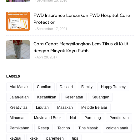
September 25, 2018
FWD Insurance Luncurkan FWD Hospital Care
Protection
September 17, 2021
Cara Cepat Menghilangkan Lem Tikus di Kulit
dengan Minyak Kayu Putih
April 20, 2017
LABELS
Alat Masak
Camilan
Dessert
Family
Happy Tummy
Jalan-jalan
Kecantikan
Kesehatan
Keuangan
Kreativitas
Liputan
Masakan
Metode Belajar
Minuman
Movie and Book
Nai
Parenting
Pendidikan
Pernikahan
Resep
Techno
Tips Masak
celoteh anak
ke2nai
keke
parenteen
tips