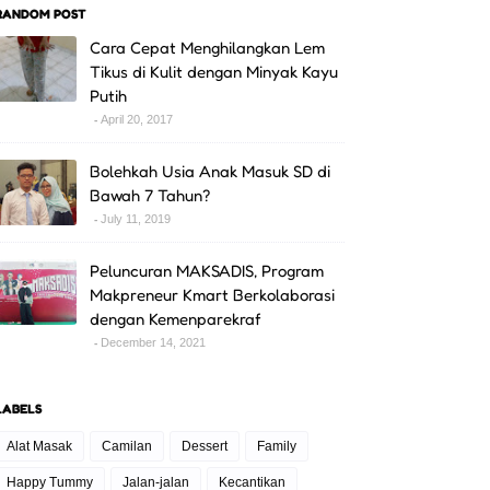
RANDOM POST
Cara Cepat Menghilangkan Lem
Tikus di Kulit dengan Minyak Kayu
Putih
April 20, 2017
Bolehkah Usia Anak Masuk SD di
Bawah 7 Tahun?
July 11, 2019
Peluncuran MAKSADIS, Program
Makpreneur Kmart Berkolaborasi
dengan Kemenparekraf
December 14, 2021
LABELS
Alat Masak
Camilan
Dessert
Family
Happy Tummy
Jalan-jalan
Kecantikan