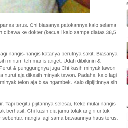
panas terus. Chi biasanya patokannya kalo selama
h dibawa ke dokter (kecuali kalo sampe diatas 38,5
pagi nangis-nangis katanya perutnya sakit. Biasanya
sih minum teh manis anget. Udah dibikinin &
 Perut & punggungnya juga Chi kasih minyak tawon
dia nurut aja dikasih minyak tawon. Padahal kalo lagi
nyak telon aja bisa ngambek. Kalo dipijitinnya sih
dur. Tapi begitu pijitannya selesai, Keke mulai nangis
ak berhasil, Chi kasih dia jamu tolak angin untuk
r sebentar, nangis lagi sama bawaannya haus terus.