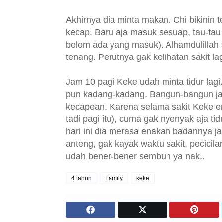
Akhirnya dia minta makan. Chi bikinin t
kecap. Baru aja masuk sesuap, tau-tau
belom ada yang masuk). Alhamdulillah 
tenang. Perutnya gak kelihatan sakit lag
Jam 10 pagi Keke udah minta tidur lagi
pun kadang-kadang. Bangun-bangun jam
kecapean. Karena selama sakit Keke em
tadi pagi itu), cuma gak nyenyak aja ti
hari ini dia merasa enakan badannya jad
anteng, gak kayak waktu sakit, pecici
udah bener-bener sembuh ya nak..
4 tahun
Family
keke