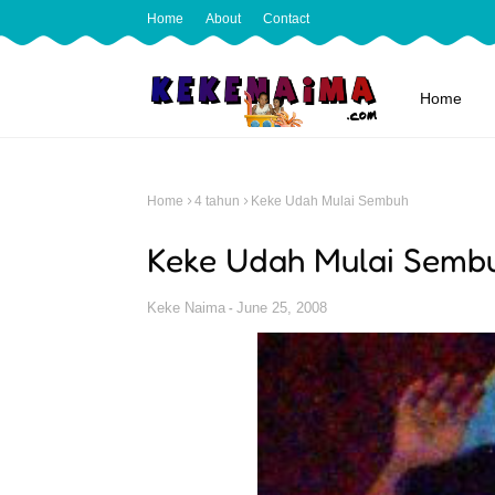
Home
About
Contact
Home
Home
4 tahun
Keke Udah Mulai Sembuh
Keke Udah Mulai Semb
Keke Naima
June 25, 2008