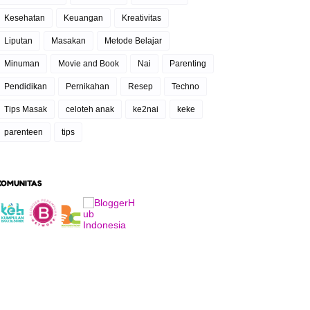
Kesehatan
Keuangan
Kreativitas
Liputan
Masakan
Metode Belajar
Minuman
Movie and Book
Nai
Parenting
Pendidikan
Pernikahan
Resep
Techno
Tips Masak
celoteh anak
ke2nai
keke
parenteen
tips
KOMUNITAS