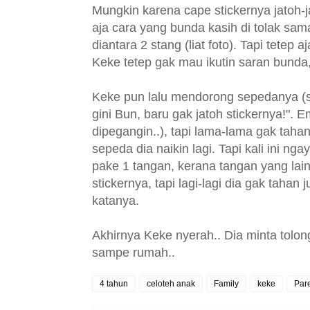
Mungkin karena cape stickernya jatoh-ja
aja cara yang bunda kasih di tolak sama d
diantara 2 stang (liat foto). Tapi tetep 
Keke tetep gak mau ikutin saran bunda,
Keke pun lalu mendorong sepedanya (sa
gini Bun, baru gak jatoh stickernya!". 
dipegangin..), tapi lama-lama gak tahan
sepeda dia naikin lagi. Tapi kali ini n
pake 1 tangan, kerana tangan yang lain 
stickernya, tapi lagi-lagi dia gak tah
katanya.
Akhirnya Keke nyerah.. Dia minta tolong
sampe rumah..
4 tahun
celoteh anak
Family
keke
Par