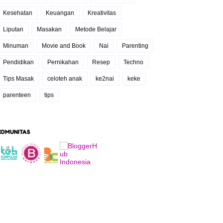
Kesehatan
Keuangan
Kreativitas
Liputan
Masakan
Metode Belajar
Minuman
Movie and Book
Nai
Parenting
Pendidikan
Pernikahan
Resep
Techno
Tips Masak
celoteh anak
ke2nai
keke
parenteen
tips
KOMUNITAS