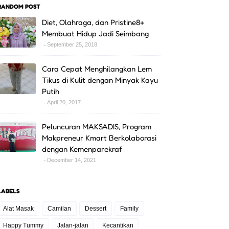
RANDOM POST
Diet, Olahraga, dan Pristine8+
Membuat Hidup Jadi Seimbang
September 25, 2018
Cara Cepat Menghilangkan Lem
Tikus di Kulit dengan Minyak Kayu
Putih
April 20, 2017
Peluncuran MAKSADIS, Program
Makpreneur Kmart Berkolaborasi
dengan Kemenparekraf
December 14, 2021
LABELS
Alat Masak
Camilan
Dessert
Family
Happy Tummy
Jalan-jalan
Kecantikan