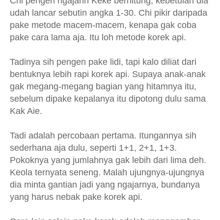
Chi pengen ngajarin Keke berhitung, kebetulan dia
udah lancar sebutin angka 1-30. Chi pikir daripada
pake metode macem-macem, kenapa gak coba
pake cara lama aja. Itu loh metode korek api.
T
adinya sih pengen pake lidi, tapi kalo diliat dari
bentuknya lebih rapi korek api. Supaya anak-anak
gak megang-megang bagian yang hitamnya itu,
sebelum dipake kepalanya itu dipotong dulu sama
Kak Aie.
T
adi adalah percobaan pertama. Itungannya sih
sederhana aja dulu, seperti 1+1, 2+1, 1+3.
Pokoknya yang jumlahnya gak lebih dari lima deh.
Keola ternyata seneng. Malah ujungnya-ujungnya
dia minta gantian jadi yang ngajarnya, bundanya
yang harus nebak pake korek api.