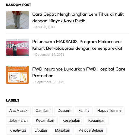
RANDOM POST
Cara Cepat Menghilangkan Lem Tikus di Kulit
dengan Minyak Kayu Putih
April 20, 2017
Peluncuran MAKSADIS, Program Makpreneur
Kmart Berkolaborasi dengan Kemenparekraf
December 14, 2021
FWD Insurance Luncurkan FWD Hospital Care
Protection
September 17, 2021
LABELS
Alat Masak
Camilan
Dessert
Family
Happy Tummy
Jalan-jalan
Kecantikan
Kesehatan
Keuangan
Kreativitas
Liputan
Masakan
Metode Belajar