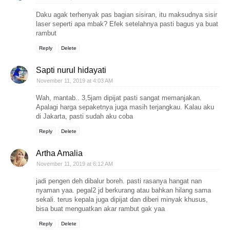
Daku agak terhenyak pas bagian sisiran, itu maksudnya sisir
laser seperti apa mbak? Efek setelahnya pasti bagus ya buat
rambut
Reply
Delete
Sapti nurul hidayati
November 11, 2019 at 4:03 AM
Wah, mantab.. 3,5jam dipijat pasti sangat memanjakan.
Apalagi harga sepaketnya juga masih terjangkau. Kalau aku
di Jakarta, pasti sudah aku coba
Reply
Delete
Artha Amalia
November 11, 2019 at 6:12 AM
jadi pengen deh dibalur boreh. pasti rasanya hangat nan
nyaman yaa. pegal2 jd berkurang atau bahkan hilang sama
sekali. terus kepala juga dipijat dan diberi minyak khusus,
bisa buat menguatkan akar rambut gak yaa
Reply
Delete