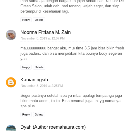
mah sama aja dengan harga kita jajan sehari-hari. Ke luar De
Green Salon, udah deh, hati tenang, wajah seger, dan siap
bertempur di keseharian lagi.
Reply
Delete
Noorma Fitriana M. Zain
November 8, 2019 at 12:07 PM
mauuuuuuuuuu banget aku, m,e time 3,5 jam bisa bikin fresh
juga badan.. dan bisa menjadikan kita pounya body segeran
yaa
Reply
Delete
Kanianingsih
November 8, 2019 at 2:25 PM
Seger pastinya setelah spa ya mba, apalagi tempatnga juga
bikin mata adem, ijo ijo. Bisa beramal juga, ini yg namanya
spa plus
Reply
Delete
Dyah (Author roemahaura.com)