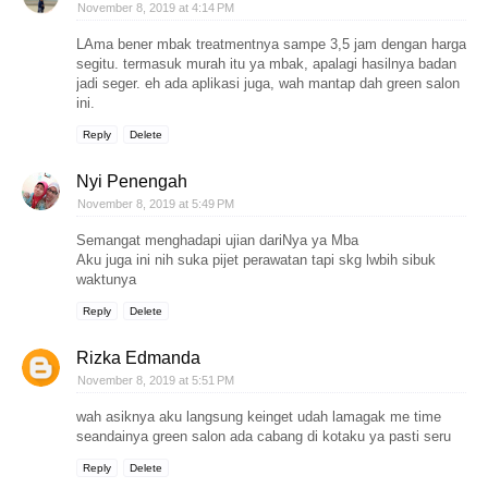
November 8, 2019 at 4:14 PM
LAma bener mbak treatmentnya sampe 3,5 jam dengan harga
segitu. termasuk murah itu ya mbak, apalagi hasilnya badan
jadi seger. eh ada aplikasi juga, wah mantap dah green salon
ini.
Reply
Delete
Nyi Penengah
November 8, 2019 at 5:49 PM
Semangat menghadapi ujian dariNya ya Mba
Aku juga ini nih suka pijet perawatan tapi skg lwbih sibuk
waktunya
Reply
Delete
Rizka Edmanda
November 8, 2019 at 5:51 PM
wah asiknya aku langsung keinget udah lamagak me time
seandainya green salon ada cabang di kotaku ya pasti seru
Reply
Delete