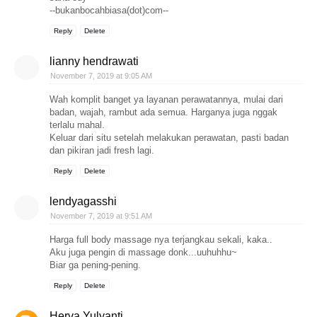
--bukanbocahbiasa(dot)com--
Reply
Delete
lianny hendrawati
November 7, 2019 at 9:05 AM
Wah komplit banget ya layanan perawatannya, mulai dari
badan, wajah, rambut ada semua. Harganya juga nggak
terlalu mahal.
Keluar dari situ setelah melakukan perawatan, pasti badan
dan pikiran jadi fresh lagi.
Reply
Delete
lendyagasshi
November 7, 2019 at 9:51 AM
Harga full body massage nya terjangkau sekali, kaka..
Aku juga pengin di massage donk...uuhuhhu~
Biar ga pening-pening.
Reply
Delete
Herva Yulyanti