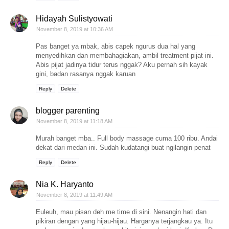
Hidayah Sulistyowati
November 8, 2019 at 10:36 AM
Pas banget ya mbak, abis capek ngurus dua hal yang
menyedihkan dan membahagiakan, ambil treatment pijat ini.
Abis pijat jadinya tidur terus nggak? Aku pernah sih kayak
gini, badan rasanya nggak karuan
Reply
Delete
blogger parenting
November 8, 2019 at 11:18 AM
Murah banget mba.. Full body massage cuma 100 ribu. Andai
dekat dari medan ini. Sudah kudatangi buat ngilangin penat
Reply
Delete
Nia K. Haryanto
November 8, 2019 at 11:49 AM
Euleuh, mau pisan deh me time di sini. Nenangin hati dan
pikiran dengan yang hijau-hijau. Harganya terjangkau ya. Itu