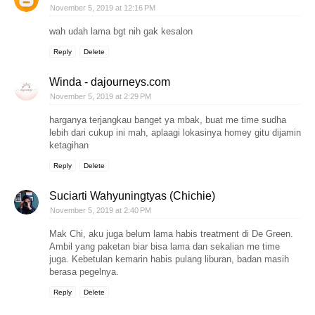
November 5, 2019 at 12:16 PM
wah udah lama bgt nih gak kesalon
Reply
Delete
Winda - dajourneys.com
November 5, 2019 at 2:29 PM
harganya terjangkau banget ya mbak, buat me time sudha
lebih dari cukup ini mah, aplaagi lokasinya homey gitu dijamin
ketagihan
Reply
Delete
Suciarti Wahyuningtyas (Chichie)
November 5, 2019 at 2:40 PM
Mak Chi, aku juga belum lama habis treatment di De Green.
Ambil yang paketan biar bisa lama dan sekalian me time
juga. Kebetulan kemarin habis pulang liburan, badan masih
berasa pegelnya.
Reply
Delete