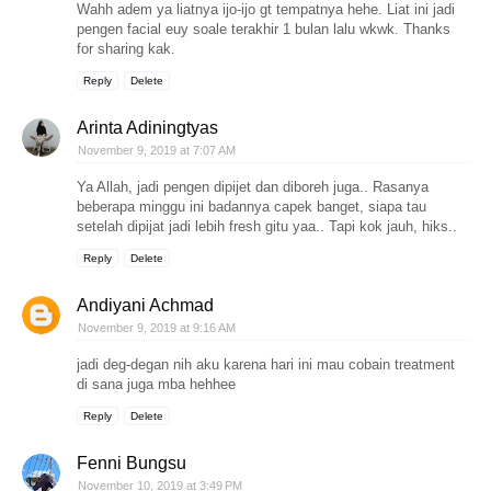
Wahh adem ya liatnya ijo-ijo gt tempatnya hehe. Liat ini jadi
pengen facial euy soale terakhir 1 bulan lalu wkwk. Thanks
for sharing kak.
Reply
Delete
Arinta Adiningtyas
November 9, 2019 at 7:07 AM
Ya Allah, jadi pengen dipijet dan diboreh juga.. Rasanya
beberapa minggu ini badannya capek banget, siapa tau
setelah dipijat jadi lebih fresh gitu yaa.. Tapi kok jauh, hiks..
Reply
Delete
Andiyani Achmad
November 9, 2019 at 9:16 AM
jadi deg-degan nih aku karena hari ini mau cobain treatment
di sana juga mba hehhee
Reply
Delete
Fenni Bungsu
November 10, 2019 at 3:49 PM