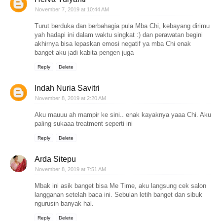
November 7, 2019 at 10:44 AM
Turut berduka dan berbahagia pula Mba Chi, kebayang dirimu
yah hadapi ini dalam waktu singkat :) dan perawatan begini
akhirnya bisa lepaskan emosi negatif ya mba Chi enak
banget aku jadi kabita pengen juga
Reply
Delete
Indah Nuria Savitri
November 8, 2019 at 2:20 AM
Aku mauuu ah mampir ke sini.. enak kayaknya yaaa Chi. Aku
paling sukaaa treatment seperti ini
Reply
Delete
Arda Sitepu
November 8, 2019 at 7:51 AM
Mbak ini asik banget bisa Me Time, aku langsung cek salon
langganan setelah baca ini. Sebulan letih banget dan sibuk
ngurusin banyak hal.
Reply
Delete