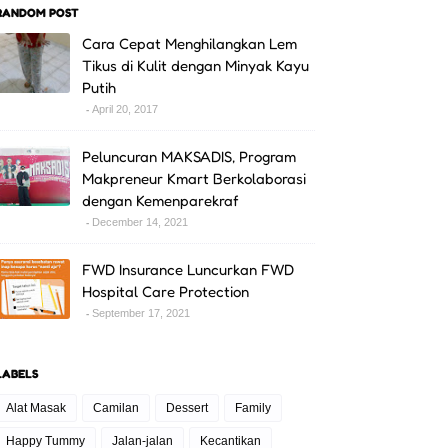
RANDOM POST
Cara Cepat Menghilangkan Lem
Tikus di Kulit dengan Minyak Kayu
Putih
April 20, 2017
Peluncuran MAKSADIS, Program
Makpreneur Kmart Berkolaborasi
dengan Kemenparekraf
December 14, 2021
FWD Insurance Luncurkan FWD
Hospital Care Protection
September 17, 2021
LABELS
Alat Masak
Camilan
Dessert
Family
Happy Tummy
Jalan-jalan
Kecantikan