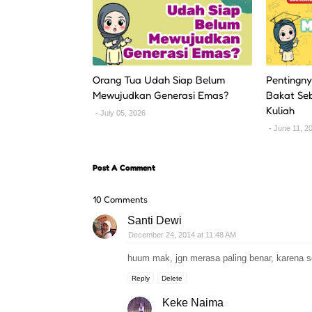
Orang Tua Udah Siap Belum
Pentingn
Mewujudkan Generasi Emas?
Bakat Se
Kuliah
July 05, 2026
June 11, 2
Post A Comment
10 Comments
Santi Dewi
December 24, 2014 at 11:48 AM
huum mak, jgn merasa paling benar, karena se
Reply
Delete
Keke Naima