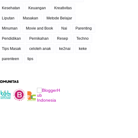
Kesehatan
Keuangan
Kreativitas
Liputan
Masakan
Metode Belajar
Minuman
Movie and Book
Nai
Parenting
Pendidikan
Pernikahan
Resep
Techno
Tips Masak
celoteh anak
ke2nai
keke
parenteen
tips
KOMUNITAS