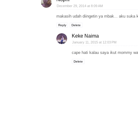
December 29, 2014 at 8:09 AM
makasih udah diingetin ya mbak... aku suka
Reply
Delete
Keke Naima
January 11, 2015 at 12:03 PM
cape hati kalau saya ikut mommy wa
Delete