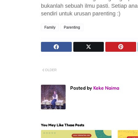
bukanlah sebuah ilmu pasti. Setiap ana
sendiri untuk urusan parenting :)
Family
Parenting
OLDER
Posted by
Keke Naima
You May Like These Posts