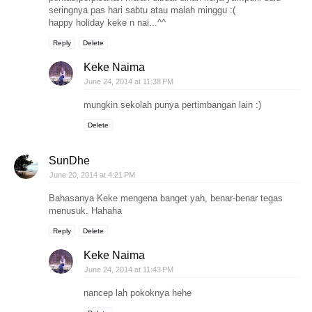
seringnya pas hari sabtu atau malah minggu :(
happy holiday keke n nai...^^
Reply
Delete
Keke Naima
June 24, 2014 at 11:38 PM
mungkin sekolah punya pertimbangan lain :)
Delete
SunDhe
June 20, 2014 at 4:21 PM
Bahasanya Keke mengena banget yah, benar-benar tegas
menusuk. Hahaha
Reply
Delete
Keke Naima
June 24, 2014 at 11:43 PM
nancep lah pokoknya hehe