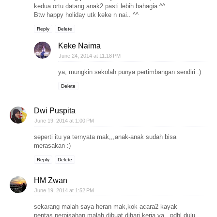
kedua ortu datang anak2 pasti lebih bahagia ^^
Btw happy holiday utk keke n nai.. ^^
Reply
Delete
Keke Naima
June 24, 2014 at 11:18 PM
ya, mungkin sekolah punya pertimbangan sendiri :)
Delete
Dwi Puspita
June 19, 2014 at 1:00 PM
seperti itu ya ternyata mak,,,anak-anak sudah bisa
merasakan :)
Reply
Delete
HM Zwan
June 19, 2014 at 1:52 PM
sekarang malah saya heran mak,kok acara2 kayak
pentas,perpisahan malah dibuat dihari kerja ya...pdhl dulu