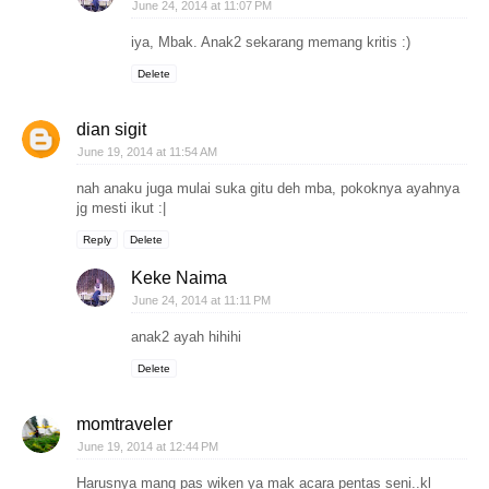
June 24, 2014 at 11:07 PM
iya, Mbak. Anak2 sekarang memang kritis :)
Delete
dian sigit
June 19, 2014 at 11:54 AM
nah anaku juga mulai suka gitu deh mba, pokoknya ayahnya
jg mesti ikut :|
Reply
Delete
Keke Naima
June 24, 2014 at 11:11 PM
anak2 ayah hihihi
Delete
momtraveler
June 19, 2014 at 12:44 PM
Harusnya mang pas wiken ya mak acara pentas seni..kl