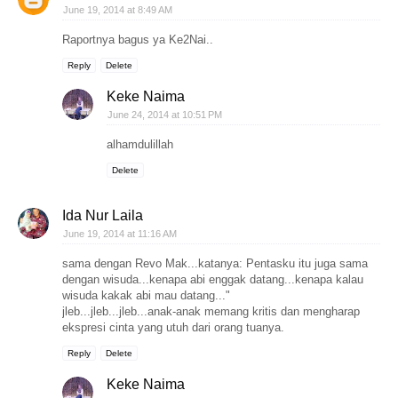
June 19, 2014 at 8:49 AM
Raportnya bagus ya Ke2Nai..
Reply
Delete
Keke Naima
June 24, 2014 at 10:51 PM
alhamdulillah
Delete
Ida Nur Laila
June 19, 2014 at 11:16 AM
sama dengan Revo Mak...katanya: Pentasku itu juga sama
dengan wisuda...kenapa abi enggak datang...kenapa kalau
wisuda kakak abi mau datang..."
jleb...jleb...jleb...anak-anak memang kritis dan mengharap
ekspresi cinta yang utuh dari orang tuanya.
Reply
Delete
Keke Naima