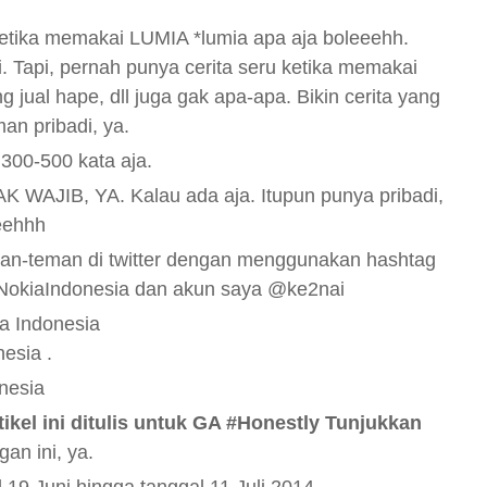
ketika memakai LUMIA
*lumia apa aja boleeehh.
i. Tapi, pernah punya cerita seru ketika memakai
 jual hape, dll juga gak apa-apa. Bikin cerita yang
an pribadi, ya.
 300-500 kata aja.
K WAJIB, YA. Kalau ada aja. Itupun punya pribadi,
eeehhh
eman-teman di twitter dengan menggunakan hashtag
okiaIndonesia dan akun saya @ke2nai
ia Indonesia
esia .
nesia
tikel ini ditulis untuk GA #Honestly Tunjukkan
gan ini, ya.