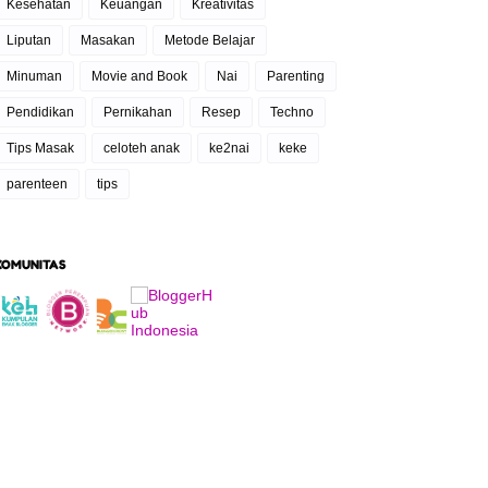
Kesehatan
Keuangan
Kreativitas
Liputan
Masakan
Metode Belajar
Minuman
Movie and Book
Nai
Parenting
Pendidikan
Pernikahan
Resep
Techno
Tips Masak
celoteh anak
ke2nai
keke
parenteen
tips
KOMUNITAS