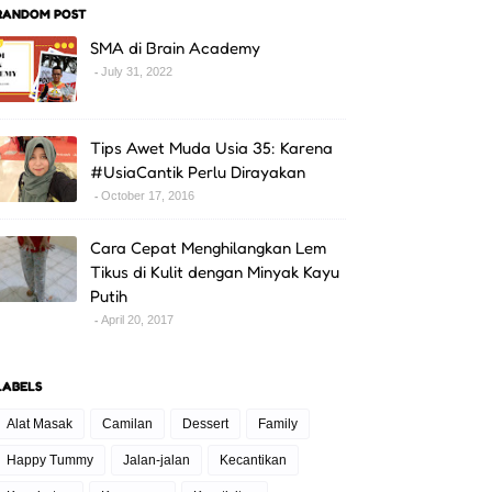
RANDOM POST
SMA di Brain Academy
July 31, 2022
Tips Awet Muda Usia 35: Karena
#UsiaCantik Perlu Dirayakan
October 17, 2016
Cara Cepat Menghilangkan Lem
Tikus di Kulit dengan Minyak Kayu
Putih
April 20, 2017
LABELS
Alat Masak
Camilan
Dessert
Family
Happy Tummy
Jalan-jalan
Kecantikan