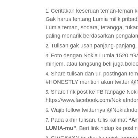
Ceritakan keseruan teman-teman 
Gak harus tentang Lumia milik pribad
Lumia teman, sodara, tetangga, tukang
paling menarik berdasarkan pengalam
Tulisan gak usah panjang-panjang.
Foto dengan Nokia Lumia 1520
*GA
minjem, atau langsung beli juga bol
Share tulisan dan url postingan t
#HONESTLY mention akun twitter @N
Share link post ke FB fanpage Nok
https://www.facebook.com/NokiaIndon
Wajib follow twitternya @NokiaIndo
Pada akhir tulisan, tulis kalimat
“Ar
LUMIA-mu”
. Beri link hidup ke postin