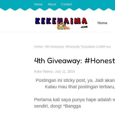
Home
About
Contact
Home
Home
4th Giveaway: #Honestly Tunjukkan LUMIA-mu
4th Giveaway: #Hones
Keke Naima
July 11, 2014
Postingan ini sticky post, ya. Jadi akan
Kalau mau lihat postingan terbaru, 
Pertama kali saya punya hape adalah wak
sendiri, dong!
*Bangga