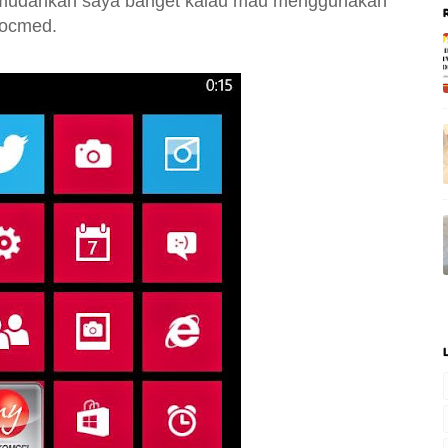
emudahkan saya banget kalau mau menggunakan
 socmed.