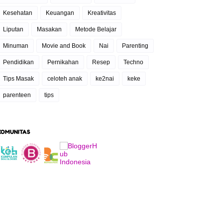
Kesehatan
Keuangan
Kreativitas
Liputan
Masakan
Metode Belajar
Minuman
Movie and Book
Nai
Parenting
Pendidikan
Pernikahan
Resep
Techno
Tips Masak
celoteh anak
ke2nai
keke
parenteen
tips
KOMUNITAS