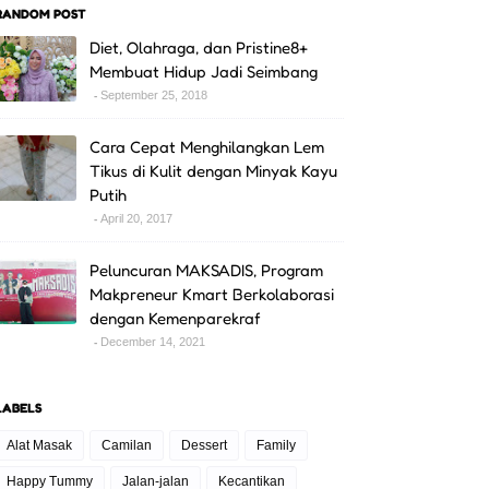
RANDOM POST
Diet, Olahraga, dan Pristine8+
Membuat Hidup Jadi Seimbang
September 25, 2018
Cara Cepat Menghilangkan Lem
Tikus di Kulit dengan Minyak Kayu
Putih
April 20, 2017
Peluncuran MAKSADIS, Program
Makpreneur Kmart Berkolaborasi
dengan Kemenparekraf
December 14, 2021
LABELS
Alat Masak
Camilan
Dessert
Family
Happy Tummy
Jalan-jalan
Kecantikan