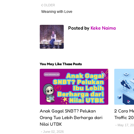
OLDER
Weaning with Love
Posted by
Keke Naima
You May Like These Posts
Anak Gagal SNBT? Pelukan
2 Cara Me
Orang Tua Lebih Berharga dari
Traffic 2
Nilai UTBK
May 17, 2
June 02, 2026