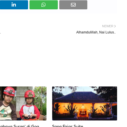
NEWER
.
Alhamdulillah, Nai Lulus..
Cahaya Surga' di Goa
Sang Fajar Suite