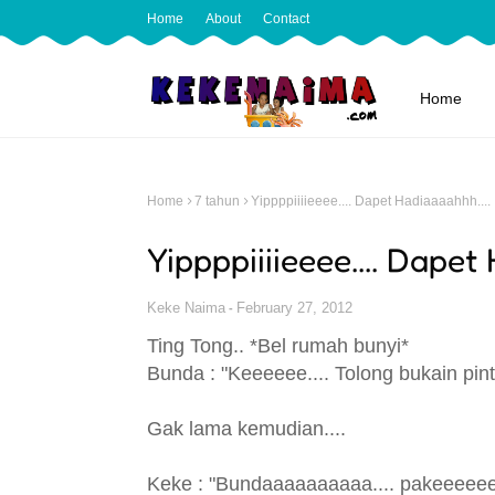
Home
About
Contact
Home
Home
7 tahun
Yippppiiiieeee.... Dapet Hadiaaaahhh....
Yippppiiiieeee.... Dapet
Keke Naima
February 27, 2012
Ting Tong..
*Bel rumah bunyi*
Bunda : "Keeeeee.... Tolong bukain pin
Gak lama kemudian....
Keke : "Bundaaaaaaaaaa.... pakeeeeeeet