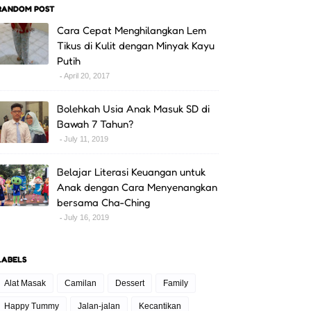
RANDOM POST
Cara Cepat Menghilangkan Lem
Tikus di Kulit dengan Minyak Kayu
Putih
April 20, 2017
Bolehkah Usia Anak Masuk SD di
Bawah 7 Tahun?
July 11, 2019
Belajar Literasi Keuangan untuk
Anak dengan Cara Menyenangkan
bersama Cha-Ching
July 16, 2019
LABELS
Alat Masak
Camilan
Dessert
Family
Happy Tummy
Jalan-jalan
Kecantikan