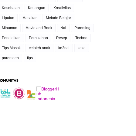
Kesehatan
Keuangan
Kreativitas
Liputan
Masakan
Metode Belajar
Minuman
Movie and Book
Nai
Parenting
Pendidikan
Pernikahan
Resep
Techno
Tips Masak
celoteh anak
ke2nai
keke
parenteen
tips
KOMUNITAS