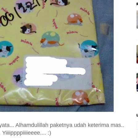
ata... Alhamdulillah paketnya udah keterima mas..
iiiippppiiiieeee.... :)