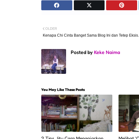
OLDER
Kenapa Chi Cinta Banget Sama Blog Ini dan Tetep Eksis.
Posted by
Keke Naima
You May Like These Posts
2 Tips Jitu Cara Mengajarkan
Melihat '