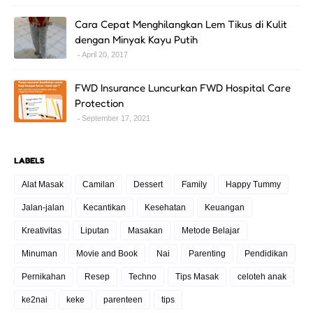
Cara Cepat Menghilangkan Lem Tikus di Kulit
dengan Minyak Kayu Putih
April 20, 2017
FWD Insurance Luncurkan FWD Hospital Care
Protection
September 17, 2021
LABELS
Alat Masak
Camilan
Dessert
Family
Happy Tummy
Jalan-jalan
Kecantikan
Kesehatan
Keuangan
Kreativitas
Liputan
Masakan
Metode Belajar
Minuman
Movie and Book
Nai
Parenting
Pendidikan
Pernikahan
Resep
Techno
Tips Masak
celoteh anak
ke2nai
keke
parenteen
tips