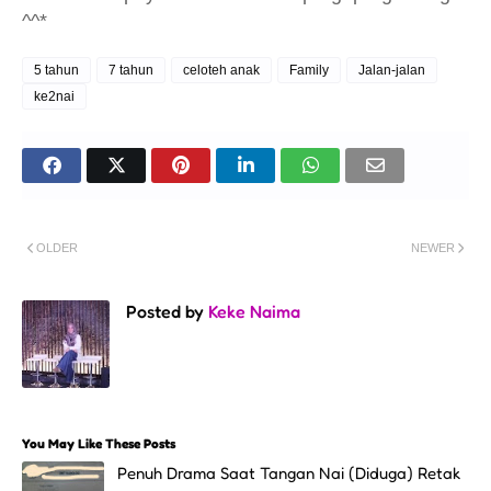
^^*
5 tahun
7 tahun
celoteh anak
Family
Jalan-jalan
ke2nai
OLDER
NEWER
Posted by
Keke Naima
You May Like These Posts
Penuh Drama Saat Tangan Nai (Diduga) Retak