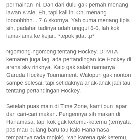
permainan ini. Dan dari dulu gak pernah menang
lawan K'Aie. Eh, tapi kali ini Chi menang
loooohhhh... 7-6 skornya. Yah cuma menang tipis
sih, padahal tadinya udah unggul 6-0, lah kok
lama-lama ke kejar.. *tepok jidat :p*
Ngomong-ngomong tentang Hockey. Di MTA
kemaren juga lagi ada pertandingan Ice Hockey di
arena sky rinknya. Kalo gak salah namanya
Garuda Hockey Tournament. Walopun gak nonton
sampe selesai, tapi setidaknya anak-anak jadi tau
tentang pertandingan Hockey.
Setelah puas main di Time Zone, kami pun lapar
dan cari-cari makan. Pengennya sih makan di
Hanamasa, tapi kok gak ketemu-ketemu (ternyata
pas mau pulang baru tau kalo Hanamasa
tempatnya rada mojok). Yah karena gak ketemu,