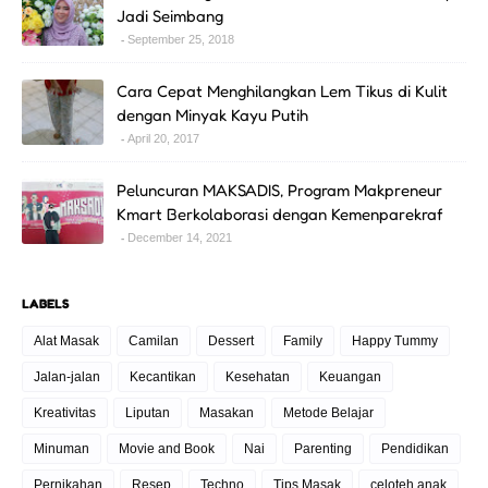
Jadi Seimbang
September 25, 2018
Cara Cepat Menghilangkan Lem Tikus di Kulit
dengan Minyak Kayu Putih
April 20, 2017
Peluncuran MAKSADIS, Program Makpreneur
Kmart Berkolaborasi dengan Kemenparekraf
December 14, 2021
LABELS
Alat Masak
Camilan
Dessert
Family
Happy Tummy
Jalan-jalan
Kecantikan
Kesehatan
Keuangan
Kreativitas
Liputan
Masakan
Metode Belajar
Minuman
Movie and Book
Nai
Parenting
Pendidikan
Pernikahan
Resep
Techno
Tips Masak
celoteh anak