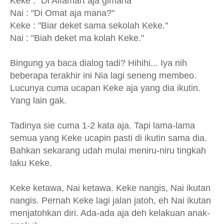
Keke : "Di Alfamart aja gimana"
Nai : "Di Omat aja mana?"
Keke : "Biar deket sama sekolah Keke."
Nai : "Biah deket ma kolah Keke."
Bingung ya baca dialog tadi? Hihihi... Iya nih
beberapa terakhir ini Nia lagi seneng membeo.
Lucunya cuma ucapan Keke aja yang dia ikutin.
Yang lain gak.
Tadinya sie cuma 1-2 kata aja. Tapi lama-lama
semua yang Keke ucapin pasti di ikutin sama dia.
Bahkan sekarang udah mulai meniru-niru tingkah
laku Keke.
Keke ketawa, Nai ketawa. Keke nangis, Nai ikutan
nangis. Pernah Keke lagi jalan jatoh, eh Nai ikutan
menjatohkan diri. Ada-ada aja deh kelakuan anak-