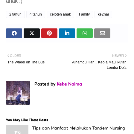
anak :)
2 tahun
4 tahun
celoteh anak
Family
ke2nai
OLDER
NEWER
The Wheel on The Bus
Alhamdulillah... Keola Mau Ikutan
Lomba Do'a
Posted by
Keke Naima
You May Like These Posts
Tips dan Manfaat Melakukan Tandem Nursing