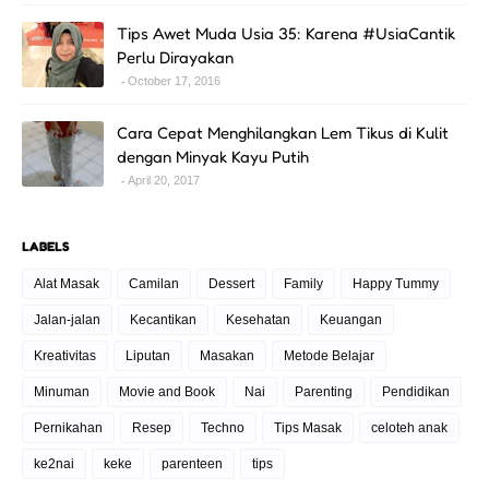
Tips Awet Muda Usia 35: Karena #UsiaCantik
Perlu Dirayakan
October 17, 2016
Cara Cepat Menghilangkan Lem Tikus di Kulit
dengan Minyak Kayu Putih
April 20, 2017
LABELS
Alat Masak
Camilan
Dessert
Family
Happy Tummy
Jalan-jalan
Kecantikan
Kesehatan
Keuangan
Kreativitas
Liputan
Masakan
Metode Belajar
Minuman
Movie and Book
Nai
Parenting
Pendidikan
Pernikahan
Resep
Techno
Tips Masak
celoteh anak
ke2nai
keke
parenteen
tips