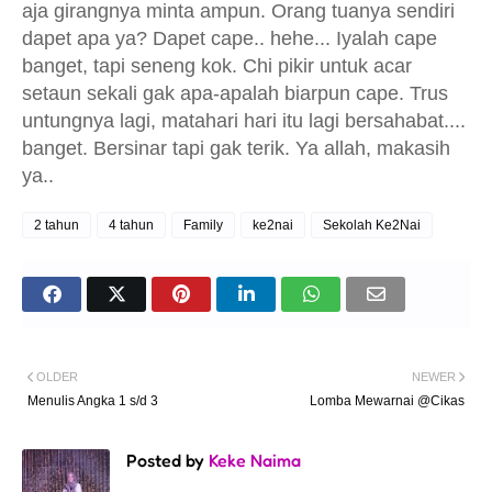
aja girangnya minta ampun. Orang tuanya sendiri
dapet apa ya? Dapet cape.. hehe... Iyalah cape
banget, tapi seneng kok. Chi pikir untuk acar
setaun sekali gak apa-apalah biarpun cape. Trus
untungnya lagi, matahari hari itu lagi bersahabat....
banget. Bersinar tapi gak terik. Ya allah, makasih
ya..
2 tahun
4 tahun
Family
ke2nai
Sekolah Ke2Nai
OLDER
NEWER
Menulis Angka 1 s/d 3
Lomba Mewarnai @Cikas
Posted by
Keke Naima