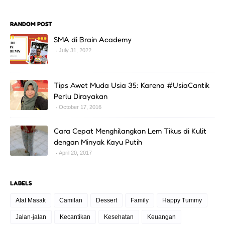
RANDOM POST
SMA di Brain Academy
July 31, 2022
Tips Awet Muda Usia 35: Karena #UsiaCantik
Perlu Dirayakan
October 17, 2016
Cara Cepat Menghilangkan Lem Tikus di Kulit
dengan Minyak Kayu Putih
April 20, 2017
LABELS
Alat Masak
Camilan
Dessert
Family
Happy Tummy
Jalan-jalan
Kecantikan
Kesehatan
Keuangan