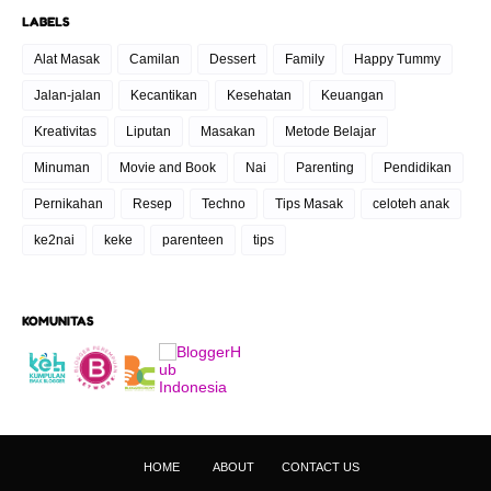
LABELS
Alat Masak
Camilan
Dessert
Family
Happy Tummy
Jalan-jalan
Kecantikan
Kesehatan
Keuangan
Kreativitas
Liputan
Masakan
Metode Belajar
Minuman
Movie and Book
Nai
Parenting
Pendidikan
Pernikahan
Resep
Techno
Tips Masak
celoteh anak
ke2nai
keke
parenteen
tips
KOMUNITAS
HOME
ABOUT
CONTACT US