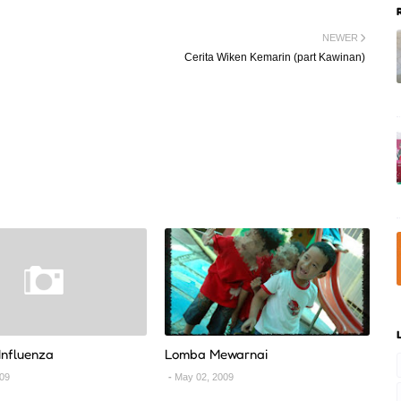
NEWER
Cerita Wiken Kemarin (part Kawinan)
 Influenza
Lomba Mewarnai
009
May 02, 2009