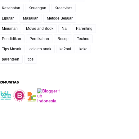
Kesehatan
Keuangan
Kreativitas
Liputan
Masakan
Metode Belajar
Minuman
Movie and Book
Nai
Parenting
Pendidikan
Pernikahan
Resep
Techno
Tips Masak
celoteh anak
ke2nai
keke
parenteen
tips
KOMUNITAS