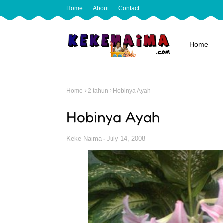
Home
About
Contact
Home
Home
2 tahun
Hobinya Ayah
Hobinya Ayah
Keke Naima
July 14, 2008