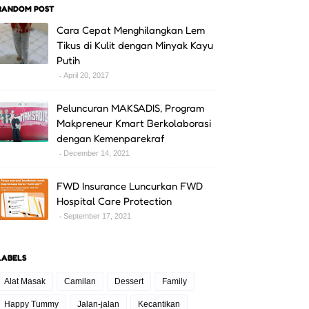
RANDOM POST
Cara Cepat Menghilangkan Lem
Tikus di Kulit dengan Minyak Kayu
Putih
April 20, 2017
Peluncuran MAKSADIS, Program
Makpreneur Kmart Berkolaborasi
dengan Kemenparekraf
December 14, 2021
FWD Insurance Luncurkan FWD
Hospital Care Protection
September 17, 2021
LABELS
Alat Masak
Camilan
Dessert
Family
Happy Tummy
Jalan-jalan
Kecantikan