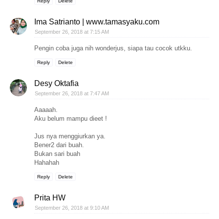
Reply
Delete
Ima Satrianto | www.tamasyaku.com
September 26, 2018 at 7:15 AM
Pengin coba juga nih wonderjus, siapa tau cocok utkku.
Reply
Delete
Desy Oktafia
September 26, 2018 at 7:47 AM
Aaaaah.
Aku belum mampu dieet !
Jus nya menggiurkan ya.
Bener2 dari buah.
Bukan sari buah
Hahahah
Reply
Delete
Prita HW
September 26, 2018 at 9:10 AM