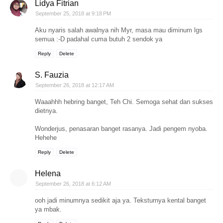
Lidya Fitrian
September 25, 2018 at 9:18 PM
Aku nyaris salah awalnya nih Myr, masa mau diminum lgs
semua :-D padahal cuma butuh 2 sendok ya
Reply
Delete
S. Fauzia
September 26, 2018 at 12:17 AM
Waaahhh hebring banget, Teh Chi. Semoga sehat dan sukses
dietnya.
Wonderjus, penasaran banget rasanya. Jadi pengem nyoba.
Hehehe
Reply
Delete
Helena
September 26, 2018 at 6:12 AM
ooh jadi minumnya sedikit aja ya. Teksturnya kental banget
ya mbak.