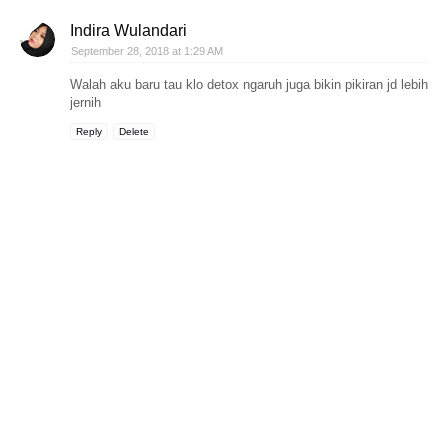
Indira Wulandari
September 28, 2018 at 1:29 AM
Walah aku baru tau klo detox ngaruh juga bikin pikiran jd lebih
jernih
Reply
Delete