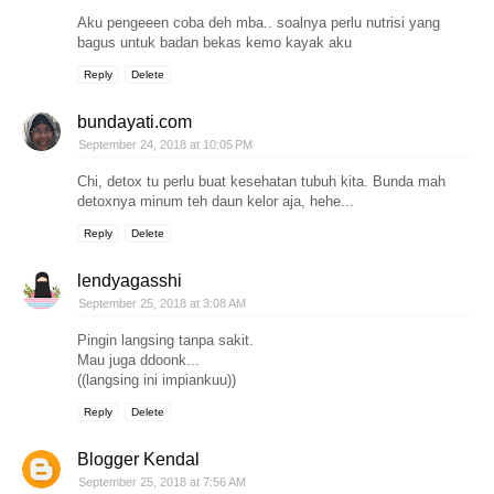
Aku pengeeen coba deh mba.. soalnya perlu nutrisi yang
bagus untuk badan bekas kemo kayak aku
Reply
Delete
bundayati.com
September 24, 2018 at 10:05 PM
Chi, detox tu perlu buat kesehatan tubuh kita. Bunda mah
detoxnya minum teh daun kelor aja, hehe...
Reply
Delete
lendyagasshi
September 25, 2018 at 3:08 AM
Pingin langsing tanpa sakit.
Mau juga ddoonk...
((langsing ini impiankuu))
Reply
Delete
Blogger Kendal
September 25, 2018 at 7:56 AM