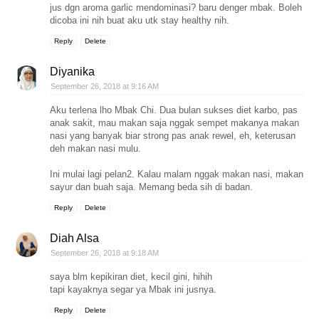
jus dgn aroma garlic mendominasi? baru denger mbak. Boleh
dicoba ini nih buat aku utk stay healthy nih.
Reply
Delete
Diyanika
September 26, 2018 at 9:16 AM
Aku terlena lho Mbak Chi. Dua bulan sukses diet karbo, pas
anak sakit, mau makan saja nggak sempet makanya makan
nasi yang banyak biar strong pas anak rewel, eh, keterusan
deh makan nasi mulu.
Ini mulai lagi pelan2. Kalau malam nggak makan nasi, makan
sayur dan buah saja. Memang beda sih di badan.
Reply
Delete
Diah Alsa
September 26, 2018 at 9:18 AM
saya blm kepikiran diet, kecil gini, hihih
tapi kayaknya segar ya Mbak ini jusnya.
Reply
Delete