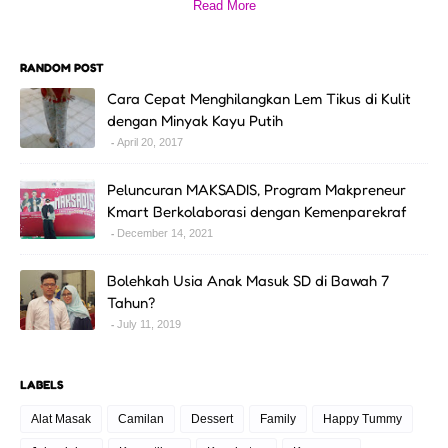
Read More
RANDOM POST
Cara Cepat Menghilangkan Lem Tikus di Kulit
dengan Minyak Kayu Putih
April 20, 2017
Peluncuran MAKSADIS, Program Makpreneur
Kmart Berkolaborasi dengan Kemenparekraf
December 14, 2021
Bolehkah Usia Anak Masuk SD di Bawah 7
Tahun?
July 11, 2019
LABELS
Alat Masak
Camilan
Dessert
Family
Happy Tummy