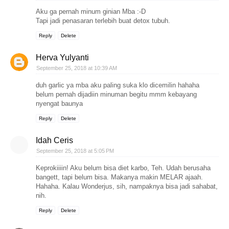
Aku ga pernah minum ginian Mba :-D
Tapi jadi penasaran terlebih buat detox tubuh.
Reply
Delete
Herva Yulyanti
September 25, 2018 at 10:39 AM
duh garlic ya mba aku paling suka klo dicemilin hahaha
belum pernah dijadiin minuman begitu mmm kebayang
nyengat baunya
Reply
Delete
Idah Ceris
September 25, 2018 at 5:05 PM
Keprokiiiin! Aku belum bisa diet karbo, Teh. Udah berusaha
bangett, tapi belum bisa. Makanya makin MELAR ajaah.
Hahaha. Kalau Wonderjus, sih, nampaknya bisa jadi sahabat,
nih.
Reply
Delete