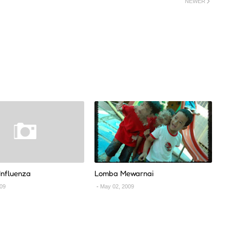
NEWER
 Influenza
Lomba Mewarnai
009
May 02, 2009