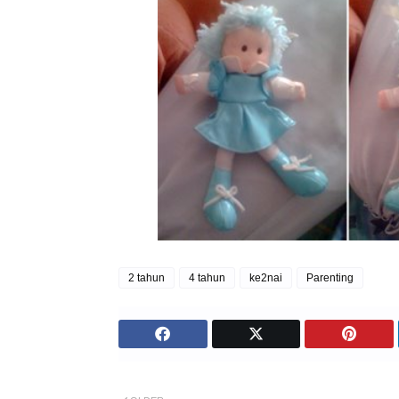
2 tahun
4 tahun
ke2nai
Parenting