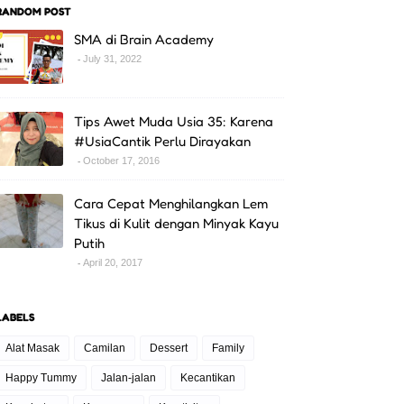
RANDOM POST
SMA di Brain Academy
July 31, 2022
Tips Awet Muda Usia 35: Karena
#UsiaCantik Perlu Dirayakan
October 17, 2016
Cara Cepat Menghilangkan Lem
Tikus di Kulit dengan Minyak Kayu
Putih
April 20, 2017
LABELS
Alat Masak
Camilan
Dessert
Family
Happy Tummy
Jalan-jalan
Kecantikan