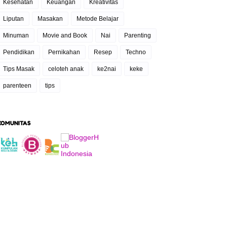
Kesehatan
Keuangan
Kreativitas
Liputan
Masakan
Metode Belajar
Minuman
Movie and Book
Nai
Parenting
Pendidikan
Pernikahan
Resep
Techno
Tips Masak
celoteh anak
ke2nai
keke
parenteen
tips
KOMUNITAS