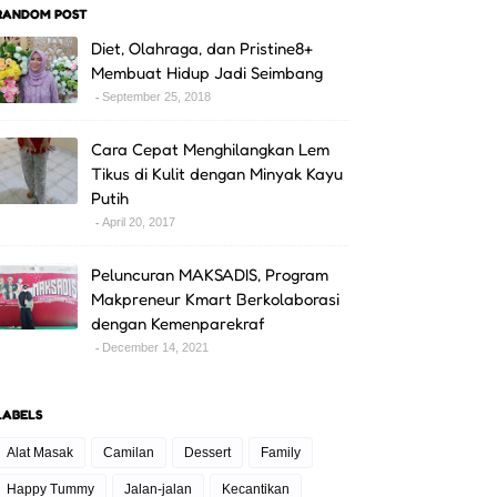
RANDOM POST
Diet, Olahraga, dan Pristine8+
Membuat Hidup Jadi Seimbang
September 25, 2018
Cara Cepat Menghilangkan Lem
Tikus di Kulit dengan Minyak Kayu
Putih
April 20, 2017
Peluncuran MAKSADIS, Program
Makpreneur Kmart Berkolaborasi
dengan Kemenparekraf
December 14, 2021
LABELS
Alat Masak
Camilan
Dessert
Family
Happy Tummy
Jalan-jalan
Kecantikan