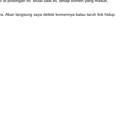
di postingan ini. Mulai saat ini, setiap komen yang masuk,
, ya. Akan langsung saya delete komennya kalau taruh link hidup.