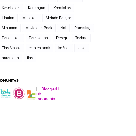
Kesehatan
Keuangan
Kreativitas
Liputan
Masakan
Metode Belajar
Minuman
Movie and Book
Nai
Parenting
Pendidikan
Pernikahan
Resep
Techno
Tips Masak
celoteh anak
ke2nai
keke
parenteen
tips
KOMUNITAS