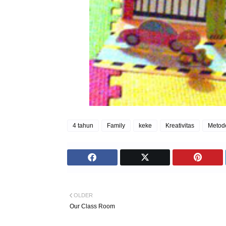
4 tahun
Family
keke
Kreativitas
Metode
OLDER
Our Class Room