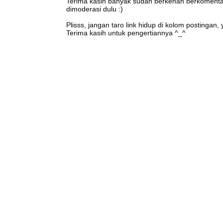
Terima kasih banyak sudah berkenan berkomentar 
dimoderasi dulu :)
Plisss, jangan taro link hidup di kolom postingan
Terima kasih untuk pengertiannya ^_^